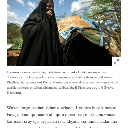
Click to
Haweeney kasoo qaxday degmada Iimey ee zone-ka Godey ee deegaanka
Soomaalida Itoobiya ayaa hortaagan gurigeeda cooshadda ah ee ku yaal xerada
Dhadhaab ee waqooyi bari Kenya. Carruurteeda ayay ula soo carartay Kenya ka dib
markii ninkeeda ay dileen ciidamada Itoobiya bishii Disembar 2007.
© Evelyn
Hockstein
Waxaa looga baahan yahay dowladda Itoobiya inay samayso
hawlgal xaqiiqo raadin ah, qoto dheer, isla markaana madax
bannaan si ay uga salgaarto tacaddiyada xuquuqda aadanaha