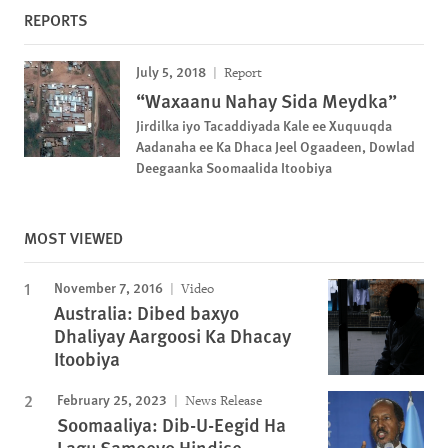
REPORTS
July 5, 2018
Report
“Waxaanu Nahay Sida Meydka”
Jirdilka iyo Tacaddiyada Kale ee Xuquuqda
Aadanaha ee Ka Dhaca Jeel Ogaadeen, Dowlad
Deegaanka Soomaalida Itoobiya
MOST VIEWED
November 7, 2016
Video
Australia: Dibed baxyo
Dhaliyay Aargoosi Ka Dhacay
Itoobiya
February 25, 2023
News Release
Soomaaliya: Dib-U-Eegid Ha
Lagu Sameeyo Hindise