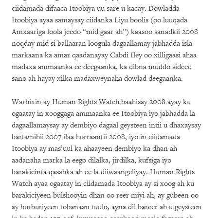
ciidamada difaaca Itoobiya uu sare u kacay. Dowladda
Itoobiya ayaa samaysay ciidanka Liyu boolis (oo luuqada
Amxaariga loola jeedo “mid gaar ah”) kaasoo sanadkii 2008
noqday mid si ballaaran loogula dagaallamay jabhadda isla
markaana ka amar qaadanayay Cabdi Iley oo xilligaasi ahaa
madaxa ammaanka ee deegaanka, ka dibna muddo sideed
sano ah hayay xilka madaxweynaha dowlad deegaanka.
Warbixin ay Human Rights Watch baahisay 2008 ayay ku
ogaatay in xooggaga ammaanka ee Itoobiya iyo jabhadda la
dagaallamaysay ay dembiyo dagaal geysteen intii u dhaxaysay
bartamihii 2007 ilaa horraantii 2008, iyo in ciidamada
Itoobiya ay mas’uul ka ahaayeen dembiyo ka dhan ah
aadanaha marka la eego dilalka, jirdilka, kufsiga iyo
barakicinta qasabka ah ee la diiwaangeliyay. Human Rights
Watch ayaa ogaatay in ciidamada Itoobiya ay si xoog ah ku
barakiciyeen bulshooyin dhan oo reer miyi ah, ay gubeen oo
ay burburiyeen tobanaan tuulo, ayna dil bareer ah u geysteen