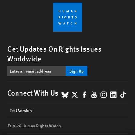
Get Updates On Rights Issues
Worldwide
Sign Up
BlueSky
X
Facebook
YouTube
Instagr
Linke
Tik
Connect With Us
Footer
Text Version
menu
© 2026 Human Rights Watch