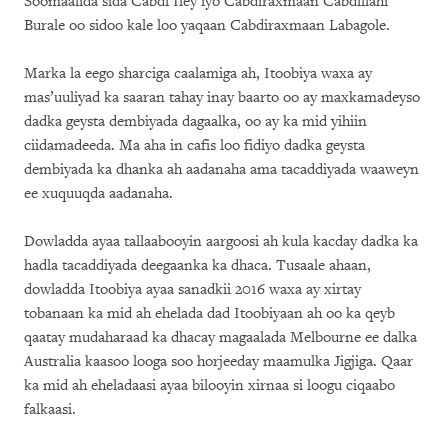
Soomaalida sida Cabdi Iley iyo Cabdiraxmaan Cabdillahi
Burale oo sidoo kale loo yaqaan Cabdiraxmaan Labagole.
Marka la eego sharciga caalamiga ah, Itoobiya waxa ay
mas’uuliyad ka saaran tahay inay baarto oo ay maxkamadeyso
dadka geysta dembiyada dagaalka, oo ay ka mid yihiin
ciidamadeeda. Ma aha in cafis loo fidiyo dadka geysta
dembiyada ka dhanka ah aadanaha ama tacaddiyada waaweyn
ee xuquuqda aadanaha.
Dowladda ayaa tallaabooyin aargoosi ah kula kacday dadka ka
hadla tacaddiyada deegaanka ka dhaca. Tusaale ahaan,
dowladda Itoobiya ayaa sanadkii 2016 waxa ay xirtay
tobanaan ka mid ah ehelada dad Itoobiyaan ah oo ka qeyb
qaatay mudaharaad ka dhacay magaalada Melbourne ee dalka
Australia kaasoo looga soo horjeeday maamulka Jigjiga. Qaar
ka mid ah eheladaasi ayaa bilooyin xirnaa si loogu ciqaabo
falkaasi.