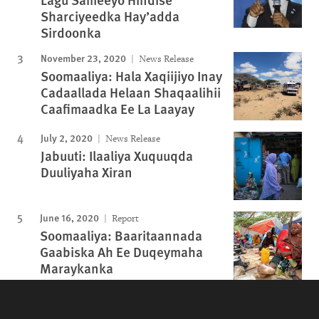
Sharciyeedka Hay’adda
Sirdoonka
November 23, 2020
News Release
Soomaaliya: Hala Xaqiijiyo Inay
Cadaallada Helaan Shaqaalihii
Caafimaadka Ee La Laayay
July 2, 2020
News Release
Jabuuti: Ilaaliya Xuquuqda
Duuliyaha Xiran
June 16, 2020
Report
Soomaaliya: Baaritaannada
Gaabiska Ah Ee Duqeymaha
Maraykanka