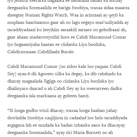
iyo jebinta xeerarka dagaalka ee sanadaha badan ka socday
deegaanka Soomaalida ee bariga Itoobiya, waxaa sidaa maanta
sheegtay Human Rights Watch. Waa in arintaasi ay qeyb ka
noqdaan baaritaanno gaar ah oo lagu eegayo mas’uuliyadda ay
tacaddiyadaasi ku leeyihiin saraakiil sarsare oo gobolkaasi ah,
gaar ahaan madaxweynihii hore ee Cabdi Maxamuud Cumar
iyo hogaamiyaha haatan ee ciidanka Liyu booliska,
Cabdiraxmaan Cabdillaahi Burale.
Cabdi Maxamuud Cumar (oo sidoo kale loo yaqaan Cabdi
Iley) ayaa 6-dii Agoosto xilka ka degay, ka dib rabshado ka
dhacay magaalada Jigjiga oo ciidanka Liyu booliska iyo
dhalinyaro daacad u ah Cabdi Iley ay ku weerarreen dadka
deegaanka isla markaana ay gubeen hanti.
“Si looga gudbo wixii dhacay, waxaa looga baahan yahay
dowladda Itoobiya xaqiijinta in cadaalad loo helo tacaddiyada
argagaxa leh ee mudada ka badan tobanka sano ka dhacayay
deegaanka Soomaalida,” ayay tiri Maria Burnett oo ah