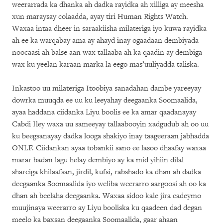
weerarrada ka dhanka ah dadka rayidka ah xilliga ay meesha
xun maraysay colaadda, ayay tiri Human Rights Watch.
Waxaa intaa dheer in saraakiisha milateriga iyo kuwa rayidka
ah ee ka warqabay ama ay ahayd inay ogaadaan dembiyada
noocaasi ah balse aan wax tallaaba ah ka qaadin ay dembiga
wax ku yeelan karaan marka la eego mas’uuliyadda taliska.
Inkastoo uu milateriga Itoobiya sanadahan dambe yareeyay
dowrka muuqda ee uu ku leeyahay deegaanka Soomaalida,
ayaa haddana ciidanka Liyu boolis ee ka amar qaadanayay
Cabdi Iley waxa uu sameeyay tallaabooyin xadgudub ah oo uu
ku beegsanayay dadka looga shakiyo inay taageeraan jabhadda
ONLF. Ciidankan ayaa tobankii sano ee lasoo dhaafay waxaa
marar badan lagu helay dembiyo ay ka mid yihiin dilal
sharciga khilaafsan, jirdil, kufsi, rabshado ka dhan ah dadka
deegaanka Soomaalida iyo weliba weerarro aargoosi ah oo ka
dhan ah beelaha deegaanka. Waxaa sidoo kale jira cadeymo
muujinaya weerarro ay Liyu booliska ku qaadeen dad degan
meelo ka baxsan deegaanka Soomaalida, gaar ahaan