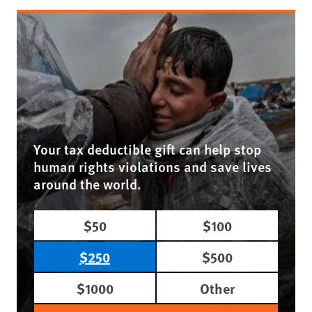
Your tax deductible gift can help stop
human rights violations and save lives
around the world.
$50
$100
$250
$500
$1000
Other