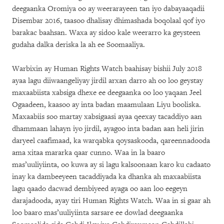
deegaanka Oromiya oo ay weerarayeen tan iyo dabayaaqadii
Disembar 2016, taasoo dhalisay dhimashada boqolaal qof iyo
barakac baahsan. Waxa ay sidoo kale weerarro ka geysteen
gudaha dalka deriska la ah ee Soomaaliya.
Warbixin ay Human Rights Watch baahisay bishii July 2018
ayaa lagu diiwaangeliyay jirdil arxan darro ah oo loo geystay
maxaabiista xabsiga dhexe ee deegaanka oo loo yaqaan Jeel
Ogaadeen, kaasoo ay inta badan maamulaan Liyu booliska.
Maxaabiis soo martay xabsigaasi ayaa qeexay tacaddiyo aan
dhammaan lahayn iyo jirdil, ayagoo inta badan aan heli jirin
daryeel caafimaad, ka warqabka qoysaskooda, qareennadooda
ama xitaa mararka qaar cunno. Waa in la baaro
mas’uuliyiinta, oo kuwa ay si lagu kalsoonaan karo ku cadaato
inay ka dambeeyeen tacaddiyada ka dhanka ah maxaabiista
lagu qaado dacwad dembiyeed ayaga oo aan loo eegeyn
darajadooda, ayay tiri Human Rights Watch. Waa in si gaar ah
loo baaro mas’uuliyiinta sarsare ee dowlad deegaanka