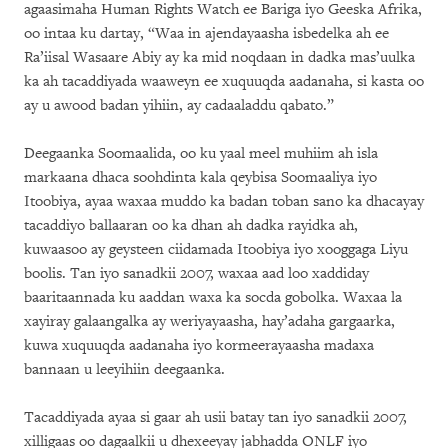
agaasimaha Human Rights Watch ee Bariga iyo Geeska Afrika,
oo intaa ku dartay, “Waa in ajendayaasha isbedelka ah ee
Ra’iisal Wasaare Abiy ay ka mid noqdaan in dadka mas’uulka
ka ah tacaddiyada waaweyn ee xuquuqda aadanaha, si kasta oo
ay u awood badan yihiin, ay cadaaladdu qabato.”
Deegaanka Soomaalida, oo ku yaal meel muhiim ah isla
markaana dhaca soohdinta kala qeybisa Soomaaliya iyo
Itoobiya, ayaa waxaa muddo ka badan toban sano ka dhacayay
tacaddiyo ballaaran oo ka dhan ah dadka rayidka ah,
kuwaasoo ay geysteen ciidamada Itoobiya iyo xooggaga Liyu
boolis. Tan iyo sanadkii 2007, waxaa aad loo xaddiday
baaritaannada ku aaddan waxa ka socda gobolka. Waxaa la
xayiray galaangalka ay weriyayaasha, hay’adaha gargaarka,
kuwa xuquuqda aadanaha iyo kormeerayaasha madaxa
bannaan u leeyihiin deegaanka.
Tacaddiyada ayaa si gaar ah usii batay tan iyo sanadkii 2007,
xilligaas oo dagaalkii u dhexeeyay jabhadda ONLF iyo