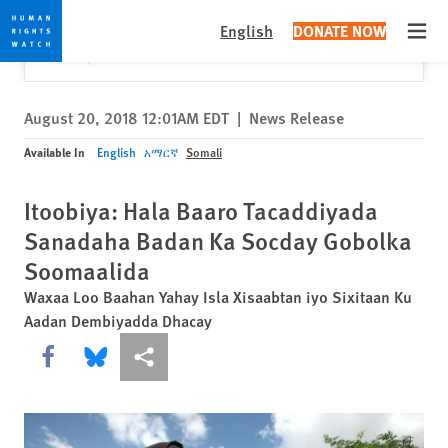
Skip
Skip
Close
Would you like to read this page in English?
✕
English
DONATE NOW
to
to
Open
Yes
No, don't ask again
cookie
main
privacy
content
notice
August 20, 2018 12:01AM EDT
|
News Release
Available In
English
አማርኛ
Somali
Itoobiya: Hala Baaro Tacaddiyada
Sanadaha Badan Ka Socday Gobolka
Soomaalida
Waxaa Loo Baahan Yahay Isla Xisaabtan iyo Sixitaan Ku
Aadan Dembiyadda Dhacay
Share this via Facebook
Share this via Bluesky
More sharing options