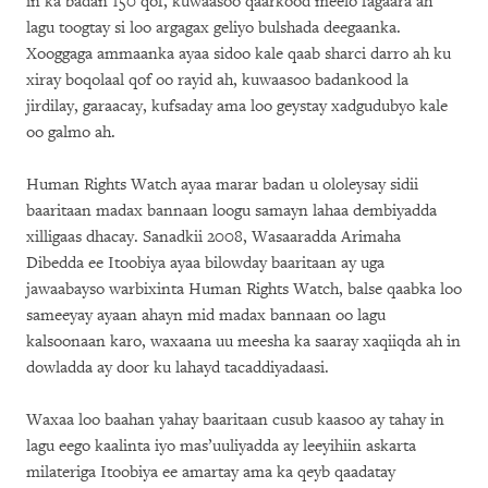
in ka badan 150 qof, kuwaasoo qaarkood meelo fagaara ah
lagu toogtay si loo argagax geliyo bulshada deegaanka.
Xooggaga ammaanka ayaa sidoo kale qaab sharci darro ah ku
xiray boqolaal qof oo rayid ah, kuwaasoo badankood la
jirdilay, garaacay, kufsaday ama loo geystay xadgudubyo kale
oo galmo ah.
Human Rights Watch ayaa marar badan u ololeysay sidii
baaritaan madax bannaan loogu samayn lahaa dembiyadda
xilligaas dhacay. Sanadkii 2008, Wasaaradda Arimaha
Dibedda ee Itoobiya ayaa bilowday baaritaan ay uga
jawaabayso warbixinta Human Rights Watch, balse qaabka loo
sameeyay ayaan ahayn mid madax bannaan oo lagu
kalsoonaan karo, waxaana uu meesha ka saaray xaqiiqda ah in
dowladda ay door ku lahayd tacaddiyadaasi.
Waxaa loo baahan yahay baaritaan cusub kaasoo ay tahay in
lagu eego kaalinta iyo mas’uuliyadda ay leeyihiin askarta
milateriga Itoobiya ee amartay ama ka qeyb qaadatay