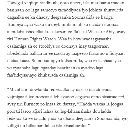
Hawlgal xaqiiqo raadin ah, qoto dheer, isla markaana madax
bannaan oo lagu sameeyo tacaddiyada iyo jebinta shuruucda
dagaalka ee ka dhacay deegaanka Soomaalida ee bariga
Itoobiya ayaa waxa uu qeyb muhiim ah ka qaadan doonaa
ajendaha isbedelka ku salaysan ee Ra’iisal Wasaare Abiy, ayay
tiri Human Rights Watch. Waa in howlwadaagayaasha
caalamiga ah ee Itoobiya ee doonaya inay taageeraan
isbedellada ballaaran ee socda ay taageero farsamo u fidiyaan
dadaalkaasi. Si loo xaqiijiyo kalsoonida, waa in la shaaciyaa
waxyaabaha lagu ogaaday baaritaanka ayadoo laga
faa’iideysanayo khubarada caalamiga ah.
“Ma aha in dowladda federaalka ay qariso tacaddiyada
xajmigaasi iyo noocaasi leh ayadoo eegaysa dano siyaasadeed,”
ayay tiri Burnett oo intaa ku dartay, “Hadda waxaa la joogaa
goortii lasoo afjari lahaa ku lug-lahaanshaha dowladda
federaalka ee tacaddiyada ka dhaca deegaanka Soomaalida, iyo
xilligii uu billaaban lahaa isla xisaabtanka.”