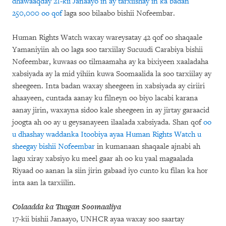
dhawaaqday 21-kii Janaayo in ay tarxiishay in ka badan
250,000 oo qof
laga soo bilaabo bishii Nofeembar.
Human Rights Watch waxay wareysatay 42 qof oo shaqaale
Yamaniyiin ah oo laga soo tarxiilay Sucuudi Carabiya bishii
Nofeembar, kuwaas oo tilmaamaha ay ka bixiyeen xaaladaha
xabsiyada ay la mid yihiin kuwa Soomaalida la soo tarxiilay ay
sheegeen. Inta badan waxay sheegeen in xabsiyada ay ciriiri
ahaayeen, cuntada aanay ku filneyn oo biyo lacabi karana
aanay jirin, waxayna sidoo kale sheegeen in ay jirtay garaacid
joogta ah oo ay u geysanayeen ilaalada xabsiyada. Shan qof
oo
u dhashay waddanka Itoobiya ayaa Human Rights Watch u
sheegay bishii Nofeembar
in kumanaan shaqaale ajnabi ah
lagu xiray xabsiyo ku meel gaar ah oo ku yaal magaalada
Riyaad oo aanan la siin jirin gabaad iyo cunto ku filan ka hor
inta aan la tarxiilin.
Colaadda ka Taagan Soomaaliya
17-kii bishii Janaayo, UNHCR ayaa waxay soo saartay