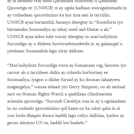
ay la hadasho Hay’adda Qaramada Midoobay u Qaabilsan
Qaxootiga ee (UNHCR) si ay ugala hadlaan suuragalnimada in
ay codsadaan qaxootinimo ka hor inta aan la tarxiilin.
UNHCR ayaa bartamihii Janaayo sheegtay in “Koonfurta iyo
bartamaha Soomaaliya ay tahay meel aad khatar u ah.”
UNHCR ayaa sidoo kale waxay sheegtay in mas’uuliyiinta
Sucuudigu ay u diideen howlwadeenadeeda in ay galaangal u
yeeshaan Soomaalida lagu xiray dalkaas.
“Mas’uuliyiinta Sucuudiga waxa ay kumanaan rag, haween iyo
caruur ah u tarxiileen dalka ay colaadu burburisay ee
Soomaaliya, iyagoo u diiday fursad ay ku doonan lahaayeen
magangalyo,” waxaa sidaasi yiri Gerry Simpson, oo ah sarkaal
sare oo Human Rights Watch u qaabilsan cilmibaarista
arimaha qaxootiga. “Sucuudi Carabiya waa in ay u ogolaadaan
in uu codsado qaxootinimo qof kasta oo ka cabsi qaba in si
xun loola dhaqmi doono haddii lagu celiyo dalkiisa, iyadoo ay
gacan siinayso UN-ta, haddii loo baahdo.”