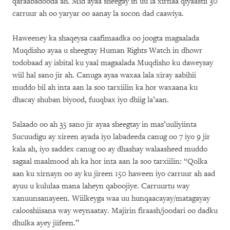
qaraabadooda ah. Mid ayaa sheegay in uu la xirnaa qiyaastii 30
carruur ah oo yaryar oo aanay la socon dad caawiya.
Haweeney ka shaqeysa caafimaadka oo joogta magaalada
Muqdisho ayaa u sheegtay Human Rights Watch in dhowr
todobaad ay isbital ku yaal magaalada Muqdisho ku daweysay
wiil hal sano jir ah. Canuga ayaa waxaa lala xiray aabihii
muddo bil ah inta aan la soo tarxiilin ka hor waxaana ku
dhacay shuban biyood, fuuqbax iyo dhiig la’aan.
Salaado oo ah 35 sano jir ayaa sheegtay in mas’uuliyiinta
Sucuudigu ay xireen ayada iyo labadeeda canug oo 7 iyo 9 jir
kala ah, iyo saddex canug oo ay dhashay walaasheed muddo
sagaal maalmood ah ka hor inta aan la soo tarxiilin: “Qolka
aan ku xirnayn oo ay ku jireen 150 haween iyo carruur ah aad
ayuu u kululaa mana laheyn qaboojiye. Carruurtu way
xanuunsanayeen. Wiilkeyga waa uu hunqaacayay/matagayay
calooshiisana way weynaatay. Majirin firaash/joodari oo dadku
dhulka ayey jiifeen.”