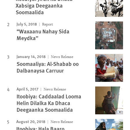
Xabsiga Deegaanka
Soomaalida
July 5, 2018
Report
“Waxaanu Nahay Sida
Meydka”
January 14, 2018
News Release
Soomaaliya: Al-Shabab oo
Dalbanaysa Carruur
April 5, 2017
News Release
Itoobiya: Caddaalad Looma
Helin Dilalka Ka Dhaca
Deegaanka Soomaalida
August 20, 2018
News Release
Itoobiya: Hala Baaro