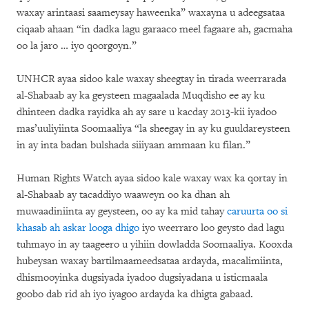
waxay arintaasi saameysay haweenka” waxayna u adeegsataa
ciqaab ahaan “in dadka lagu garaaco meel fagaare ah, gacmaha
oo la jaro … iyo qoorgoyn.”
UNHCR ayaa sidoo kale waxay sheegtay in tirada weerrarada
al-Shabaab ay ka geysteen magaalada Muqdisho ee ay ku
dhinteen dadka rayidka ah ay sare u kacday 2013-kii iyadoo
mas’uuliyiinta Soomaaliya “la sheegay in ay ku guuldareysteen
in ay inta badan bulshada siiiyaan ammaan ku filan.”
Human Rights Watch ayaa sidoo kale waxay wax ka qortay in
al-Shabaab ay tacaddiyo waaweyn oo ka dhan ah
muwaadiniinta ay geysteen, oo ay ka mid tahay
caruurta oo si
khasab ah askar looga dhigo
iyo weerraro loo geysto dad lagu
tuhmayo in ay taageero u yihiin dowladda Soomaaliya. Kooxda
hubeysan waxay bartilmaameedsataa ardayda, macalimiinta,
dhismooyinka dugsiyada iyadoo dugsiyadana u isticmaala
goobo dab rid ah iyo iyagoo ardayda ka dhigta gabaad.