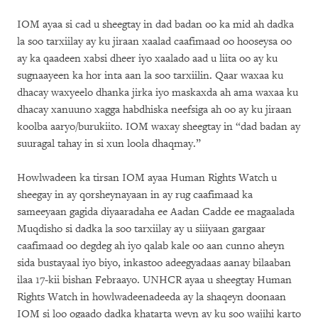
IOM ayaa si cad u sheegtay in dad badan oo ka mid ah dadka
la soo tarxiilay ay ku jiraan xaalad caafimaad oo hooseysa oo
ay ka qaadeen xabsi dheer iyo xaalado aad u liita oo ay ku
sugnaayeen ka hor inta aan la soo tarxiilin. Qaar waxaa ku
dhacay waxyeelo dhanka jirka iyo maskaxda ah ama waxaa ku
dhacay xanuuno xagga habdhiska neefsiga ah oo ay ku jiraan
koolba aaryo/burukiito. IOM waxay sheegtay in “dad badan ay
suuragal tahay in si xun loola dhaqmay.”
Howlwadeen ka tirsan IOM ayaa Human Rights Watch u
sheegay in ay qorsheynayaan in ay rug caafimaad ka
sameeyaan gagida diyaaradaha ee Aadan Cadde ee magaalada
Muqdisho si dadka la soo tarxiilay ay u siiiyaan gargaar
caafimaad oo degdeg ah iyo qalab kale oo aan cunno aheyn
sida bustayaal iyo biyo, inkastoo adeegyadaas aanay bilaaban
ilaa 17-kii bishan Febraayo. UNHCR ayaa u sheegtay Human
Rights Watch in howlwadeenadeeda ay la shaqeyn doonaan
IOM si loo ogaado dadka khatarta weyn ay ku soo wajihi karto