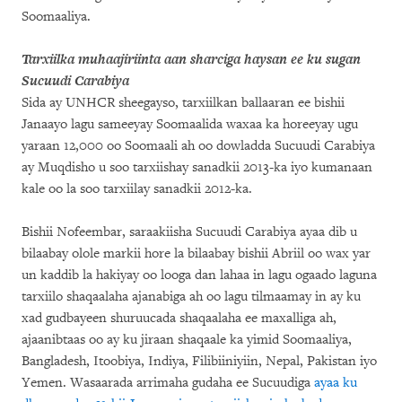
Soomaaliya.
Tarxiilka muhaajiriinta aan sharciga haysan ee ku sugan
Sucuudi Carabiya
Sida ay UNHCR sheegayso, tarxiilkan ballaaran ee bishii
Janaayo lagu sameeyay Soomaalida waxaa ka horeeyay ugu
yaraan 12,000 oo Soomaali ah oo dowladda Sucuudi Carabiya
ay Muqdisho u soo tarxiishay sanadkii 2013-ka iyo kumanaan
kale oo la soo tarxiilay sanadkii 2012-ka.
Bishii Nofeembar, saraakiisha Sucuudi Carabiya ayaa dib u
bilaabay olole markii hore la bilaabay bishii Abriil oo wax yar
un kaddib la hakiyay oo looga dan lahaa in lagu ogaado laguna
tarxiilo shaqaalaha ajanabiga ah oo lagu tilmaamay in ay ku
xad gudbayeen shuruucada shaqaalaha ee maxalliga ah,
ajaanibtaas oo ay ku jiraan shaqaale ka yimid Soomaaliya,
Bangladesh, Itoobiya, Indiya, Filibiiniyiin, Nepal, Pakistan iyo
Yemen. Wasaarada arrimaha gudaha ee Sucuudiga
ayaa ku