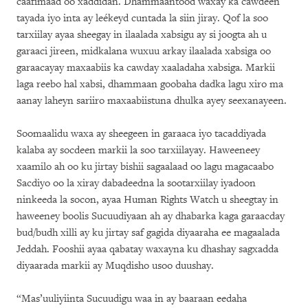
caafimaad oo xaddidan. Dhammaantood waxay ka cawdeen
tayada iyo inta ay leékeyd cuntada la siin jiray. Qof la soo
tarxiilay ayaa sheegay in ilaalada xabsigu ay si joogta ah u
garaaci jireen, midkalana wuxuu arkay ilaalada xabsiga oo
garaacayay maxaabiis ka cawday xaaladaha xabsiga. Markii
laga reebo hal xabsi, dhammaan goobaha dadka lagu xiro ma
aanay laheyn sariiro maxaabiistuna dhulka ayey seexanayeen.
Soomaalidu waxa ay sheegeen in garaaca iyo tacaddiyada
kalaba ay socdeen markii la soo tarxiilayay. Haweeneey
xaamilo ah oo ku jirtay bishii sagaalaad oo lagu magacaabo
Sacdiyo oo la xiray dabadeedna la sootarxiilay iyadoon
ninkeeda la socon, ayaa Human Rights Watch u sheegtay in
haweeney boolis Sucuudiyaan ah ay dhabarka kaga garaacday
bud/budh xilli ay ku jirtay saf gagida diyaaraha ee magaalada
Jeddah. Fooshii ayaa qabatay waxayna ku dhashay sagxadda
diyaarada markii ay Muqdisho usoo duushay.
“Mas’uuliyiinta Sucuudigu waa in ay baaraan eedaha