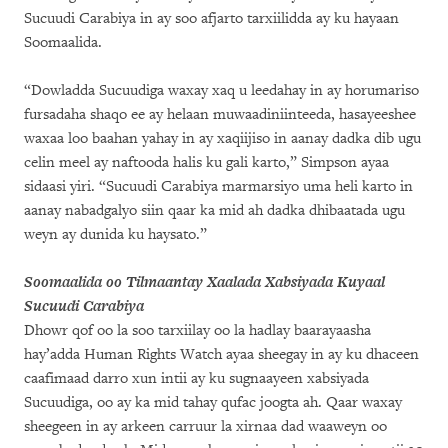
Sucuudi Carabiya in ay soo afjarto tarxiilidda ay ku hayaan
Soomaalida.
“Dowladda Sucuudiga waxay xaq u leedahay in ay horumariso
fursadaha shaqo ee ay helaan muwaadiniinteeda, hasayeeshee
waxaa loo baahan yahay in ay xaqiijiso in aanay dadka dib ugu
celin meel ay naftooda halis ku gali karto,” Simpson ayaa
sidaasi yiri. “Sucuudi Carabiya marmarsiyo uma heli karto in
aanay nabadgalyo siin qaar ka mid ah dadka dhibaatada ugu
weyn ay dunida ku haysato.”
Soomaalida oo Tilmaantay Xaalada Xabsiyada Kuyaal
Sucuudi Carabiya
Dhowr qof oo la soo tarxiilay oo la hadlay baarayaasha
hay’adda Human Rights Watch ayaa sheegay in ay ku dhaceen
caafimaad darro xun intii ay ku sugnaayeen xabsiyada
Sucuudiga, oo ay ka mid tahay qufac joogta ah. Qaar waxay
sheegeen in ay arkeen carruur la xirnaa dad waaweyn oo