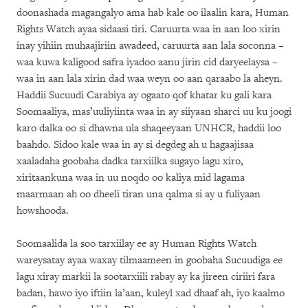
doonashada magangalyo ama hab kale oo ilaalin kara, Human
Rights Watch ayaa sidaasi tiri. Caruurta waa in aan loo xirin
inay yihiin muhaajiriin awadeed, caruurta aan lala soconna
–
waa kuwa kaligood safra iyadoo aanu jirin cid daryeelaysa –
waa in aan lala xirin dad waa weyn oo aan qaraabo la aheyn.
Haddii Sucuudi Carabiya ay ogaato qof khatar ku gali kara
Soomaaliya, mas’uuliyiinta waa in ay siiyaan sharci uu ku joogi
karo dalka oo si dhawna ula shaqeeyaan UNHCR, haddii loo
baahdo. Sidoo kale waa in ay si degdeg ah u hagaajisaa
xaaladaha goobaha dadka tarxiilka sugayo lagu xiro,
xiritaankuna waa in uu noqdo oo kaliya mid lagama
maarmaan ah oo dheeli tiran una qalma si ay u fuliyaan
howshooda.
Soomaalida la soo tarxiilay ee ay Human Rights Watch
wareysatay ayaa waxay tilmaameen in goobaha Sucuudiga ee
lagu xiray markii la sootarxiili rabay ay ka jireen ciriiri fara
badan, hawo iyo iftiin la’aan, kuleyl xad dhaaf ah, iyo kaalmo