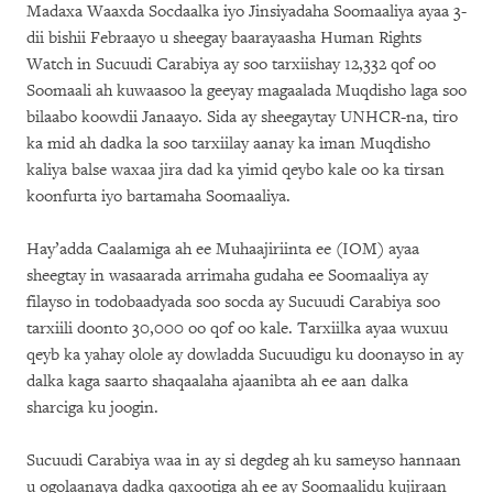
Madaxa Waaxda Socdaalka iyo Jinsiyadaha Soomaaliya ayaa 3-
dii bishii Febraayo u sheegay baarayaasha Human Rights
Watch in Sucuudi Carabiya ay soo tarxiishay 12,332 qof oo
Soomaali ah kuwaasoo la geeyay magaalada Muqdisho laga soo
bilaabo koowdii Janaayo. Sida ay sheegaytay UNHCR-na, tiro
ka mid ah dadka la soo tarxiilay aanay ka iman Muqdisho
kaliya balse waxaa jira dad ka yimid qeybo kale oo ka tirsan
koonfurta iyo bartamaha Soomaaliya.
Hay’adda Caalamiga ah ee Muhaajiriinta ee (IOM) ayaa
sheegtay in wasaarada arrimaha gudaha ee Soomaaliya ay
filayso in todobaadyada soo socda ay Sucuudi Carabiya soo
tarxiili doonto 30,000 oo qof oo kale. Tarxiilka ayaa wuxuu
qeyb ka yahay olole ay dowladda Sucuudigu ku doonayso in ay
dalka kaga saarto shaqaalaha ajaanibta ah ee aan dalka
sharciga ku joogin.
Sucuudi Carabiya waa in ay si degdeg ah ku sameyso hannaan
u ogolaanaya dadka qaxootiga ah ee ay Soomaalidu kujiraan