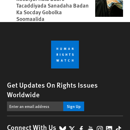
Tacaddiyada Sanadaha Badan
Ka Socday Gobolka
Soomaalida
Get Updates On Rights Issues
Worldwide
Sign Up
BlueSky
X
Facebook
YouTube
Instagr
Linke
Tik
Connect With Us