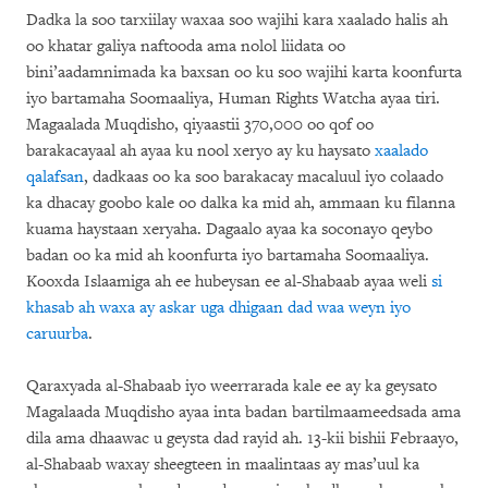
Dadka la soo tarxiilay waxaa soo wajihi kara xaalado halis ah
oo khatar galiya naftooda ama nolol liidata oo
bini’aadamnimada ka baxsan oo ku soo wajihi karta koonfurta
iyo bartamaha Soomaaliya, Human Rights Watcha ayaa tiri.
Magaalada Muqdisho, qiyaastii 370,000 oo qof oo
barakacayaal ah ayaa ku nool xeryo ay ku haysato
xaalado
qalafsan
, dadkaas oo ka soo barakacay macaluul iyo colaado
ka dhacay goobo kale oo dalka ka mid ah, ammaan ku filanna
kuama haystaan xeryaha. Dagaalo ayaa ka soconayo qeybo
badan oo ka mid ah koonfurta iyo bartamaha Soomaaliya.
Kooxda Islaamiga ah ee hubeysan ee al-Shabaab ayaa weli
si
khasab ah waxa ay askar uga dhigaan dad waa weyn iyo
caruurba
.
Qaraxyada al-Shabaab iyo weerrarada kale ee ay ka geysato
Magalaada Muqdisho ayaa inta badan bartilmaameedsada ama
dila ama dhaawac u geysta dad rayid ah. 13-kii bishii Febraayo,
al-Shabaab waxay sheegteen in maalintaas ay mas’uul ka