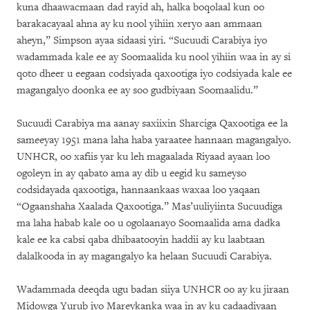
kuna dhaawacmaan dad rayid ah, halka boqolaal kun oo
barakacayaal ahna ay ku nool yihiin xeryo aan ammaan
aheyn,” Simpson ayaa sidaasi yiri. “Sucuudi Carabiya iyo
wadammada kale ee ay Soomaalida ku nool yihiin waa in ay si
qoto dheer u eegaan codsiyada qaxootiga iyo codsiyada kale ee
magangalyo doonka ee ay soo gudbiyaan Soomaalidu.”
Sucuudi Carabiya ma aanay saxiixin Sharciga Qaxootiga ee la
sameeyay 1951 mana laha haba yaraatee hannaan magangalyo.
UNHCR, oo xafiis yar ku leh magaalada Riyaad ayaan loo
ogoleyn in ay qabato ama ay dib u eegid ku sameyso
codsidayada qaxootiga, hannaankaas waxaa loo yaqaan
“Ogaanshaha Xaalada Qaxootiga.” Mas’uuliyiinta Sucuudiga
ma laha habab kale oo u ogolaanayo Soomaalida ama dadka
kale ee ka cabsi qaba dhibaatooyin haddii ay ku laabtaan
dalalkooda in ay magangalyo ka helaan Sucuudi Carabiya.
Wadammada deeqda ugu badan siiya UNHCR oo ay ku jiraan
Midowga Yurub iyo Mareykanka waa in ay ku cadaadiyaan