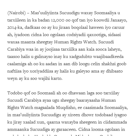
(Nairobi) – Mas’uuliyiinta Sucuudigu waxay Soomaaliya u
tarxiileen in ka badan 12,000 oo qof tan iyo koowdii Janaayo,
2014-ka, dadkaas oo ay ku jiraan boqolaal haween iyo caruur
ah, iyadoon cidna loo ogolaan codsiyadii qaxootiga, sidaasi
waxaa maanta sheegtay Human Rights Watch. Sucuudi
Carabiya waa in ay joojisaa tarxiilka aan kala sooca laheyn,
taasoo halis u galinayso inay ku xadgudubto waajibaadkeeda
caalamiga ah oo ku aadan in aan dib loogu celin shakhsi goob
naftiisa iyo xoriyaddiisa ay halis ku galeyso ama ay dhibaato
weyn ay ku soo wajihi karto.
Todobo qof oo Soomaali ah oo dhawaan laga soo tarxiilay
Sucuudi Carabiya ayaa ugu sheegay baarayaasha Human
Rights Watch magaalada Muqdisho, ee caasimada Soomaaliya,
in mas’uuliyiinta Sucuudigu ay xireen dhowr todobaad iyagoo
ku jiray xaalad xun, qaarna waxayba sheegeen in ciidammada
ammaanka Sucuudiga ay garaaceen. Cidna looma ogolaan in