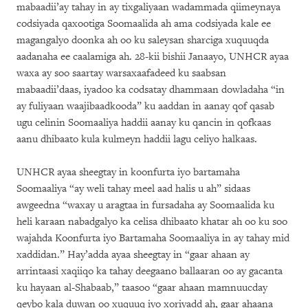
mabaadii’ay tahay in ay tixgaliyaan wadammada qiimeynaya
codsiyada qaxootiga Soomaalida ah ama codsiyada kale ee
magangalyo doonka ah oo ku saleysan sharciga xuquuqda
aadanaha ee caalamiga ah. 28-kii bishii Janaayo, UNHCR ayaa
waxa ay soo saartay warsaxaafadeed ku saabsan
mabaadii’daas, iyadoo ka codsatay dhammaan dowladaha “in
ay fuliyaan waajibaadkooda” ku aaddan in aanay qof qasab
ugu celinin Soomaaliya haddii aanay ku qancin in qofkaas
aanu dhibaato kula kulmeyn haddii lagu celiyo halkaas.
UNHCR ayaa sheegtay in koonfurta iyo bartamaha
Soomaaliya “ay weli tahay meel aad halis u ah” sidaas
awgeedna “waxay u aragtaa in fursadaha ay Soomaalida ku
heli karaan nabadgalyo ka celisa dhibaato khatar ah oo ku soo
wajahda Koonfurta iyo Bartamaha Soomaaliya in ay tahay mid
xaddidan.” Hay’adda ayaa sheegtay in “gaar ahaan ay
arrintaasi xaqiiqo ka tahay deegaano ballaaran oo ay gacanta
ku hayaan al-Shabaab,” taasoo “gaar ahaan mamnuucday
qeybo kala duwan oo xuquuq iyo xoriyadd ah, gaar ahaana