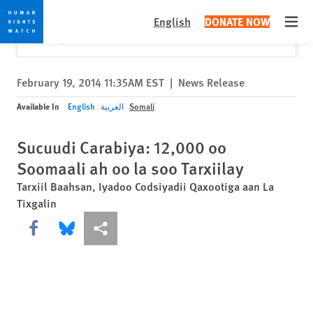
Skip
Skip
Close
Would you like to read this page in English?
✕
English
DONATE NOW
to
to
Open
Yes
No, don't ask again
cookie
main
privacy
content
notice
February 19, 2014 11:35AM EST
|
News Release
Available In
English
العربية
Somali
Sucuudi Carabiya: 12,000 oo
Soomaali ah oo la soo Tarxiilay
Tarxiil Baahsan, Iyadoo Codsiyadii Qaxootiga aan La
Tixgalin
Share this via Facebook
Share this via Bluesky
More sharing options