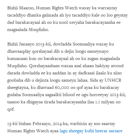
Bishii Maarso, Human Rights Watch waxay ka warrantay
tacaddiyo dhanka galmada ah iyo tacaddiyo kale oo loo geystay
dad barakacayaal ah oo ku nool xeryaha barakacayaasha ee
magaalada Muqdisho.
Bishii Janaayo 2013-kii, dowladda Soomaaliya waxay ku
dhawaaqday qorshayaal dib u dejin loogu sameynayo
kumanaan kun oo barakacayaal ah oo ku sugan magaalada
Muqdisho. Qorshayaashaas waxaa asal ahaan hakiyay awood
darada dowladda ee ku aaddan in ay dadkaasi ilaalo ku siiso
goobaha dib u dejinta loogu sameyn lahaa. Sida ay UNHCR
sheegtayna, ku dhawaad 60,000 oo qof ayaa ku barakacay
gudaha Soomaaliya sagaalkii bilood ee ugu horreeyay 2013-kii,
taasoo ka dhigaysa tirada barakacayaasha ilaa 1.1 milyan oo
qof.
13-kii bishan Febraayo, 2014-ka, warbixin ay soo saartay
Human Rights Watch ayaa
lagu sheegay kufsi heerar sarsare