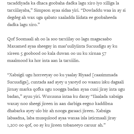
tacaddiyada ka dhaca goobaha dadka lagu xiro iyo xilliga la
tarxiilayaba,” Simpson ayaa sidaa yiri. “Dowladdu waa in ay si
degdeg ah wax uga qabato xaaladda liidata ee goobaheeda
dadka lagu xiro.”
Qof Soomaali ah oo la soo tarxiilay oo lagu magacaabo
Maxamed ayaa sheegay in mas’uuliyiinta Sucuudigu ay ku
xireen 5 goobood oo kala duwan oo uu ku xirnaa 57
maalmood ka hor inta aan la tarxiilin.
“Xabsigii ugu horreeyay oo ku yaalay Riyaad [caasimmada
Sucuudiga], cuntada aad ayey u yareyd oo waanu isku dagaali
jirnay marka qofka ugu xoogga badan ayaa cuni jiray inta ugu
badan,” ayuu yiri. Wuxuuna intaa ku daray “Ilaalada xabsiga
waxay noo sheegi jireen in aan darbiga eegno kaddibna
dhabarka ayey ulo bir ah nooga garaaci jireen. Xabsiga
labaadna, laba musqulood ayaa waxaa isla isticmaali jiray
1,200 oo qof, oo ay ku jireen tobaneeyo caruur ah.”