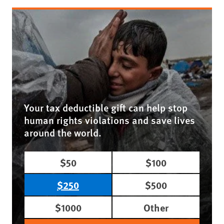
Your tax deductible gift can help stop
human rights violations and save lives
around the world.
$50
$100
$250
$500
$1000
Other