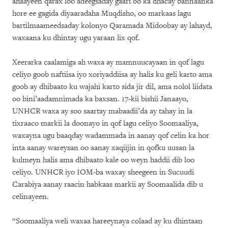
ahaayeen qarax loo adeegsaday gaari oo ka dhacay bannaanka
hore ee gagida diyaaradaha Muqdisho, oo markaas lagu
bartilmaameedsaday kolonyo Qaramada Midoobay ay lahayd,
waxaana ku dhintay ugu yaraan lix qof.
Xeerarka caalamiga ah waxa ay mamnuucayaan in qof lagu
celiyo goob naftiisa iyo xoriyaddiisa ay halis ku geli karto ama
goob ay dhibaato ku wajahi karto sida jir dil, ama nolol liidata
oo bini’aadamnimada ka baxsan. 17-kii bishii Janaayo,
UNHCR waxa ay soo saartay mabaadii’da ay tahay in la
tixraaco markii la doonayo in qof lagu celiyo Soomaaliya,
waxayna ugu baaqday wadammada in aanay qof celin ka hor
inta aanay wareysan oo aanay xaqiijin in qofku uusan la
kulmeyn halis ama dhibaato kale oo weyn haddii dib loo
celiyo. UNHCR iyo IOM-ba waxay sheegeen in Sucuudi
Carabiya aanay raacin habkaas markii ay Soomaalida dib u
celinayeen.
“Soomaaliya weli waxaa hareeynaya colaad ay ku dhintaan