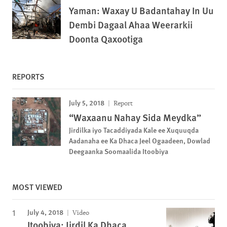
Yaman: Waxay U Badantahay In Uu
Dembi Dagaal Ahaa Weerarkii
Doonta Qaxootiga
REPORTS
July 5, 2018
Report
“Waxaanu Nahay Sida Meydka”
Jirdilka iyo Tacaddiyada Kale ee Xuquuqda
Aadanaha ee Ka Dhaca Jeel Ogaadeen, Dowlad
Deegaanka Soomaalida Itoobiya
MOST VIEWED
July 4, 2018
Video
Itoobiya: Jirdil Ka Dhaca