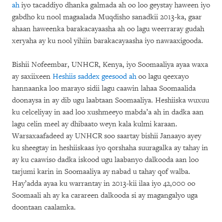
ah
iyo tacaddiyo dhanka galmada ah oo loo geystay haween iyo
gabdho ku nool magaalada Muqdisho sanadkii 2013-ka, gaar
ahaan haweenka barakacayaasha ah oo lagu weerraray gudah
xeryaha ay ku nool yihiin barakacayaasha iyo nawaaxigooda.
Bishii Nofeembar, UNHCR, Kenya, iyo Soomaaliya ayaa waxa
ay saxiixeen
Heshiis saddex geesood ah
oo lagu qeexayo
hannaanka loo marayo sidii lagu caawin lahaa Soomaalida
doonaysa in ay dib ugu laabtaan Soomaaliya. Heshiiska wuxuu
ku celceliyay in aad loo xushmeeyo mabda’a ah in dadka aan
lagu celin meel ay dhibaato weyn kala kulmi karaan.
Warsaxaafadeed ay UNHCR soo saartay bishii Janaayo ayey
ku sheegtay in heshiiskaas iyo qorshaha suuragalka ay tahay in
ay ku caawiso dadka iskood ugu laabanyo dalkooda aan loo
tarjumi karin in Soomaaliya ay nabad u tahay qof walba.
Hay’adda ayaa ku warrantay in 2013-kii ilaa iyo 42,000 oo
Soomaali ah ay ka carareen dalkooda si ay magangalyo uga
doontaan caalamka.