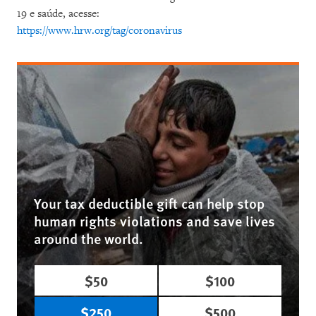
19 e saúde, acesse:
https://www.hrw.org/tag/coronavirus
Your tax deductible gift can help stop
human rights violations and save lives
around the world.
$50
$100
$250
$500