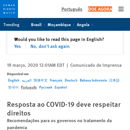
Português
DOE AGORA
Open
Skip
Skip
Trending
Brasil
Moçambique
Angola
to
to
cookie
main
Fechar
Would you like to read this page in English?
✕
privacy
content
Yes
No, don't ask again
notice
19 março, 2020 12:01AM EDT
|
Comunicado de Imprensa
Disponível em
English
العربية
简体中文
Français
Deutsch
Bahasa Indonesia
日本語
한국어
Português
Русский
Español
Resposta ao COVID-19 deve respeitar
direitos
Recomendações para os governos no tratamento da
pandemia