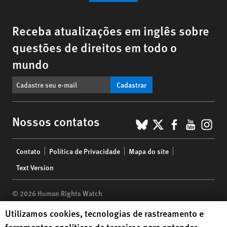
Receba atualizações em inglês sobre
questões de direitos em todo o
mundo
Cadastrar
BlueSky
X
Faceboo
YouTu
Ins
Nossos contatos
Footer
Contato
Política de Privacidade
Mapa do site
menu
Text Version
© 2026 Human Rights Watch
Human Rights Watch cookie preferences
Utilizamos cookies, tecnologias de rastreamento e
Human Rights Watch
| 350 Fifth Avenue, 34th Floor | New York,
NY
ferramentas analíticas de terceiros para entender
10118-3299
USA
|
t
1.212.290.4700