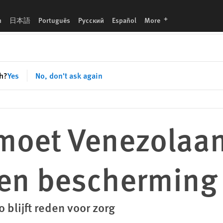
eden
languages
h
日本語
Português
Русский
Español
More
sh?
Yes
No, don't ask again
moet Venezolaa
gen bescherming
 blijft reden voor zorg