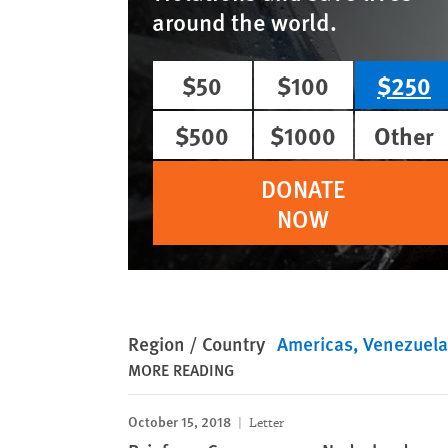
around the world.
$50
$100
$250
$500
$1000
Other
DONATE
NOW
Region / Country
Americas
Venezuela
MORE READING
October 15, 2018
Letter