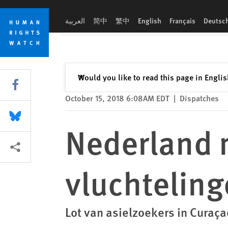
Skip
Skip
Nederland moet Venezolaanse vluchtelingen bescherming bi
to
to
العربية
简中
繁中
English
Français
Deutsc
cookie
main
privacy
content
notice
Close
Would you like to read this page in Engli
✕
Share this via Facebook
October 15, 2018 6:08AM EDT
|
Dispatches
Share this via Bluesky
Nederland 
More sharing options
vluchtelin
Lot van asielzoekers in Curaçao