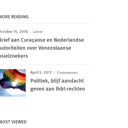
MORE READING
October 15, 2018
Letter
Brief aan Curaçaose en Nederlandse
autoriteiten over Venezolaanse
asielzoekers
April 5, 2017
Commentary
Politiek, blijf aandacht
geven aan lhbt-rechten
MOST VIEWED