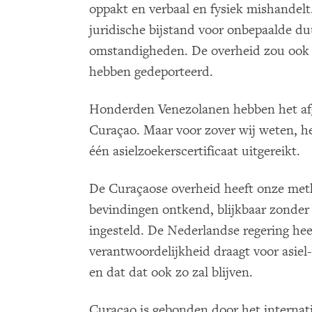
oppakt en verbaal en fysiek mishandel
juridische bijstand voor onbepaalde d
omstandigheden. De overheid zou ook e
hebben gedeporteerd.
Honderden Venezolanen hebben het afg
Curaçao. Maar voor zover wij weten, h
één asielzoekerscertificaat uitgereikt.
De Curaçaose overheid heeft onze meth
bevindingen ontkend, blijkbaar zonder 
ingesteld. De Nederlandse regering hee
verantwoordelijkheid draagt voor asiel
en dat dat ook zo zal blijven.
Curaçao is gebonden door het internati