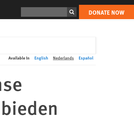
DONATE NOW
Print
Search
DONATE NOW
Available In
English
Nederlands
Español
nse
 bieden