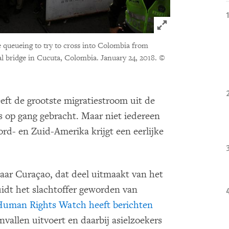
Click to expand 
e queueing to try to cross into Colombia from
l bridge in Cucuta, Colombia. January 24, 2018.
©
eft de grootste migratiestroom uit de
 op gang gebracht. Maar niet iedereen
rd- en Zuid-Amerika krijgt een eerlijke
naar Curaçao, dat deel uitmaakt van het
idt het slachtoffer geworden van
Human Rights Watch heeft berichten
vallen uitvoert en daarbij asielzoekers