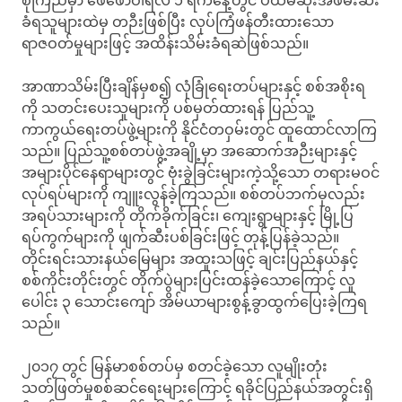
စုကြည်မှာ ဖေဖော်ဝါရီလ ၁ ရက်နေ့တွင် ပထမဆုံးအဖမ်းဆီး
ခံရသူများထဲမှ တဉီးဖြစ်ပြီး လုပ်ကြံဖန်တီးထားသော
ရာဇဝတ်မှုများဖြင့် အထိန်းသိမ်းခံရဆဲဖြစ်သည်။
အာဏာသိမ်းပြီးချိန်မှစ၍ လုံခြုံရေးတပ်များနှင့် စစ်အစိုးရ
ကို သတင်းပေးသူများကို ပစ်မှတ်ထားရန် ပြည်သူ့
ကာကွယ်ရေးတပ်ဖွဲ့များကို နိုင်ငံတဝှမ်းတွင် ထူထောင်လာကြ
သည်။ ပြည်သူ့စစ်တပ်ဖွဲ့အချို့မှာ အဆောက်အဉီးများနှင့်
အများပိုင်နေရာများတွင် ဗုံးခွဲခြင်းများကဲ့သို့သော တရားမဝင်
လုပ်ရပ်များကို ကျူးလွန်ခဲ့ကြသည်။ စစ်တပ်ဘက်မှလည်း
အရပ်သားများကို တိုက်ခိုက်ခြင်း၊ ကျေးရွာများနှင့် မြို့ပြ
ရပ်ကွက်များကို ဖျက်ဆီးပစ်ခြင်းဖြင့် တုန့်ပြန်ခဲ့သည်။
တိုင်းရင်းသားနယ်မြေများ အထူးသဖြင့် ချင်းပြည်နယ်နှင့်
စစ်ကိုင်းတိုင်းတွင် တိုက်ပွဲများပြင်းထန်ခဲ့သောကြောင့် လူ
ပေါင်း ၃ သောင်းကျော် အိမ်ယာများစွန့်ခွာထွက်ပြေးခဲ့ကြရ
သည်။
၂၀၁၇ တွင် မြန်မာစစ်တပ်မှ စတင်ခဲ့သော လူမျိုးတုံး
သတ်ဖြတ်မှုစစ်ဆင်ရေးများကြောင့် ရခိုင်ပြည်နယ်အတွင်းရှိ