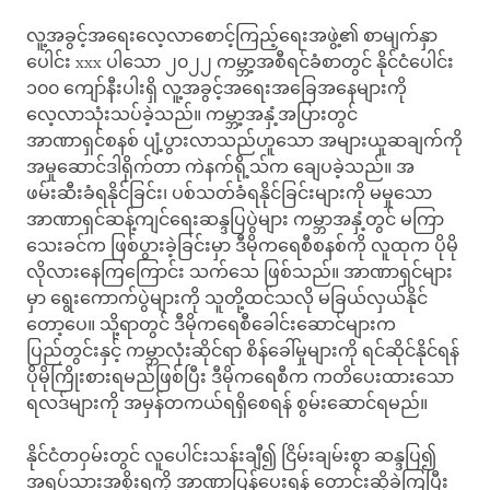
လူ့အခွင့်အရေးလေ့လာစောင့်ကြည့်ရေးအဖွဲ့၏ စာမျက်နှာ
ပေါင်း xxx ပါသော ၂၀၂၂ ကမ္ဘာ့အစီရင်ခံစာတွင် နိုင်ငံပေါင်း
၁၀၀ ကျော်နီးပါးရှိ လူ့အခွင့်အရေးအခြေအနေများကို
လေ့လာသုံးသပ်ခဲ့သည်။ ကမ္ဘာ့အနှံ့အပြားတွင်
အာဏာရှင်စနစ် ပျံ့ပွားလာသည်ဟူသော အများယူဆချက်ကို
အမှုဆောင်ဒါရိုက်တာ ကဲနက်ရို့သ်က ချေပခဲ့သည်။ အ
ဖမ်းဆီးခံရနိုင်ခြင်း၊ ပစ်သတ်ခံရနိုင်ခြင်းများကို မမှုသော
အာဏာရှင်ဆန့်ကျင်ရေးဆန္ဒပြပွဲများ ကမ္ဘာအနှံ့တွင် မကြာ
သေးခင်က ဖြစ်ပွားခဲ့ခြင်းမှာ ဒီမိုကရေစီစနစ်ကို လူထုက ပိုမို
လိုလားနေကြကြောင်း သက်သေ ဖြစ်သည်။ အာဏာရှင်များ
မှာ ရွေးကောက်ပွဲများကို သူတို့ထင်သလို မခြယ်လှယ်နိုင်
တော့ပေ။ သို့ရာတွင် ဒီမိုကရေစီခေါင်းဆောင်များက
ပြည်တွင်းနှင့် ကမ္ဘာလုံးဆိုင်ရာ စိန်ခေါ်မှုများကို ရင်ဆိုင်နိုင်ရန်
ပိုမိုကြိုးစားရမည်ဖြစ်ပြီး ဒီမိုကရေစီက ကတိပေးထားသော
ရလဒ်များကို အမှန်တကယ်ရရှိစေရန် စွမ်းဆောင်ရမည်။
နိုင်ငံတဝှမ်းတွင် လူပေါင်းသန်းချီ၍ ငြိမ်းချမ်းစွာ ဆန္ဒပြ၍
အရပ်သားအစိုးရကို အာဏာပြန်ပေးရန် တောင်းဆိုခဲ့ကြပြီး