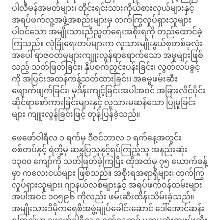
ပါလီမန်အမတ်များ၊ တိုင်းရင်းသားကိုယ်စားလှယ်များနှင့်
အရပ်ဖက်လူ့အဖွဲ့အစည်းများမှ တက်ကြွလှုပ်ရှားသူများ
ပါဝင်သော အမျိုးသားညီညွတ်ရေးအစိုးရကို တည်ထောင်ခဲ့
ကြသည်။ လုံခြုံရေးတပ်များက လူသားမျိုးနွယ်စုတစ်ခုလုံး
အပေါ် ရာဇဝတ်မှုများကျူးလွန်ရာရောက်သော အမှုများဖြစ်
သည့် သတ်ဖြတ်ခြင်း၊ နှိပ်စက်ညှင်းပန်းခြင်း၊ လွတ်လပ်ခွင့်
ကို အပြင်းအထန်ကန့်သတ်ထားခြင်း၊ အဓမ္မဖမ်းဆီး
ဖျောက်ဖျက်ခြင်း၊ မုဒိန်းကျင့်ခြင်းအပါအဝင် အခြားလိင်ပိုင်း
ဆိုင်ရာစော်ကားခြင်းများနှင့် လူသားမဆန်သော ပြုမူခြင်း
များ ကျူးလွန်ခြင်းဖြင့် တုန့်ပြန်ခဲ့သည်။
ဖေဖော်ဝါရီလ ၁ ရက်မှ ဒီဇင်ဘာလ ၁ ရက်နေ့အတွင်း
စစ်တပ်နှင့် ရဲတို့မှ ဆန္ဒပြသူနှင့်ရပ်ကြည့်သူ အနည်းဆုံး
၁၃၀၀ ကျော်ကို သတ်ဖြတ်ခဲ့ကြပြီး ထိုအထဲမှ ၇၅ ယောက်ခန့်
မှာ ကလေးငယ်များ ဖြစ်သည်။ အစိုးရအရာရှိများ၊ တက်ကြွ
လှုပ်ရှားသူများ၊ ဂျာနယ်လစ်များနှင့် အရပ်ဖက်ဝန်ထမ်းများ
အပါအဝင် ၁၀၅၉၆ ကိုလည်း ဖမ်းဆီးထိန်းသိမ်းခဲ့သည်။
အမျိုးသားဒီမိုကရေစီအဖွဲ့ချုပ်ခေါင်းဆောင် ဒေါ်အောင်ဆန်း