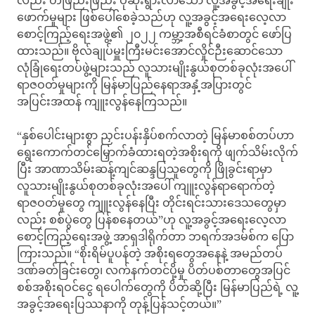
လည်း တဖြည်းဖြည်း ပိုဆိုးရွားလာသော လူ့အခွင့်အရေးချိုး
ဖောက်မှုများ ဖြစ်ပေါ်စေခဲ့သည်ဟု လူ့အခွင့်အရေးလေ့လာ
စောင့်ကြည့်ရေးအဖွဲ့၏ ၂၀၂၂ ကမ္ဘာ့အစီရင်ခံစာတွင် ဖော်ပြ
ထားသည်။ ဗိုလ်ချုပ်မှူးကြီးမင်းအောင်လှိုင်ဉီးဆောင်သော
လုံခြုံရေးတပ်ဖွဲ့များသည် လူသားမျိုးနွယ်စုတစ်ခုလုံးအပေါ်
ရာဇဝတ်မှုများကို မြန်မာပြည်နေရာအနှံ့အပြားတွင်
အပြင်းအထန် ကျူးလွန်နေကြသည်။
“နှစ်ပေါင်းများစွာ ညှင်းပန်းနှိပ်စက်လာတဲ့ မြန်မာစစ်တပ်ဟာ
ရွေးကောက်တင်မြှောက်ခံထားရတဲ့အစိုးရကို ဖျက်သိမ်းလိုက်
ပြီး အာဏာသိမ်းဆန့်ကျင်ဆန္ဒပြသူတွေကို ဖြိုခွင်းရာမှာ
လူသားမျိုးနွယ်စုတစ်ခုလုံးအပေါ် ကျူးလွန်ရာရောက်တဲ့
ရာဇဝတ်မှုတွေ ကျူးလွန်နေပြီး တိုင်းရင်းသားဒေသတွေမှာ
လည်း စစ်ပွဲတွေ ပြန်စနေတယ်”ဟု လူ့အခွင့်အရေးလေ့လာ
စောင့်ကြည့်ရေးအဖွဲ့ အာရှဒါရိုက်တာ ဘရက်အဒမ်စ်က ပြော
ကြားသည်။ “စိုးရိမ်ပူပန်တဲ့ အစိုးရတွေအနေနဲ့ အမည်တပ်
ဒဏ်ခတ်ခြင်းတွေ၊ လက်နက်တင်ပို့မှု ပိတ်ပစ်တာတွေအပြင်
စစ်အစိုးရဝင်ငွေ ရပေါက်တွေကို ပိတ်ဆို့ပြီး မြန်မာပြည်ရဲ့ လူ့
အခွင့်အရေးပြဿနာကို တုန့်ပြန်သင့်တယ်။”