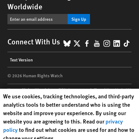
Worldwide
Sign Up
BlueSky
X
Facebook
YouTube
Instagr
Linke
Tik
Connect With Us
Footer
Text Version
menu
© 2026 Human Rights Watch
Human Rights Watch
| 350 Fifth Avenue, 34th Floor | New York,
NY
Human Rights Watch cookie preferences
We use cookies, tracking technologies, and third-party
10118-3299
USA
|
t
1.212.290.4700
analytics tools to better understand who is using the
Human Rights Watch
is a 501(C)(3) nonprofit registered in the US
website and improve your experience. By using our
under EIN: 13-2875808
website you are agreeing to this. Read our
privacy
policy
to find out what cookies are used for and how to
change your settings.