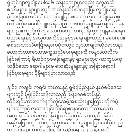
ရိုဟင်ဂျာလူမျိုးပေါင်း ၆ သိန်းကျော်မှာလည်း ဒုက္ခသည်
စခန်းများ၊ ရွာများတွင် အထိန်းသိမ်းခံနေရပြီး လူမျိုးရေး
ခွဲခြားခြင်း၊ ဖမ်းဆီးထောင်ချခြင်းစသော လူသားမျိုးနွယ်စု
တစ်ခုလုံးအပေါ်ကျူးလွန်သည့် ရာဇဝတ်မှုများနှင့် ရင်ဆိုင်နေ
ရသည်။ သူတို့ကို လုံလောက်သော စားနပ်ရိက္ခာ၊ ကျန်းမာရေး၊
ပညာရေးနှင့် အလုပ်အကိုင်အခွင့်အရေးများလည်း မပေးပေ​။
စစ်အာဏာသိမ်းပြီးနောက်ပိုင်းတွင် လူသားချင်းဆိုင်ရာစာနာ
ထောက်ထားသောအကူအညီပေးမှုများကို ကန့်သတ်လိုက်
ခြင်းကြောင့် ရိုဟင်ဂျာစခန်းများနှင့် ရွာများတွင် ကာကွယ်ကု
သနိုင်သော ရောဂါများမှ သေဆုံးမှုများနှင့် အခြားရောဂါ
ဖြစ်ပွားမှုများ ပိုမိုများပြားလာသည်။
ချင်း၊ ကချင်၊ ကရင်၊ ကယားနှင့် ရှမ်းပြည်နယ် နယ်စပ်ဒေသ
များတွင် ပိုမိုပြင်းထန်လာသည့် မြန်မာစစ်တပ်နှင့်
တိုင်းရင်းသားလက်နက်ကိုင်အဖွဲ့အစည်းများကြား တိုက်ပွဲ
များကြောင့် လူသားချင်းဆိုင်ရာစာနာထောက်ထားသော
အကူအညီပေးမှုလုပ်ငန်းများ ပိုမိုခက်ခဲလာသည်။ နိုင်ငံ
အနှံ့အပြားတွင် စားနပ်ရိက္ခာခေါင်းပါးမှုများ ဖြစ်ပေါ်ခဲ့သည့်
သတင်းများ ထွက်ပေါ်နေပြီး လူဉီးရေ ၆.၂ သန်းအထိ