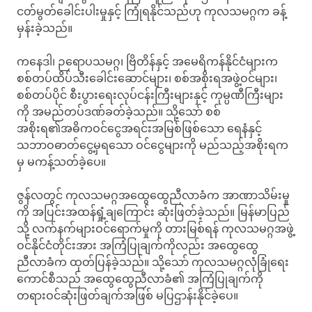
ငတ်မွတ်ခေါင်းပါးမှုနှင့် ကြုံရနိုင်သည်ဟု ကုလသမဂ္ဂက ခန့်
မှန်းခဲ့သည်။
ကနေဒါ၊ ဉရောပသမဂ္ဂ၊ ဗြိတိန်နှင့် အမေရိကန်နိုင်ငံများက
စစ်တပ်ထိပ်သီးခေါင်းဆောင်များ၊ စစ်အစိုးရအဖွဲ့ဝင်များ၊
စစ်တပ်ပိုင် စီးပွားရေးလုပ်ငန်းကြီးများနှင့် ကုမ္ပဏီကြီးများ
ကို အမည်တပ်ဒဏ်ခတ်ခဲ့သည်။ သို့သော် စစ်
အစိုးရ၏အဓိကဝင်ငွေအရင်းအမြစ်ဖြစ်သော ရေနံနှင့်
သဘာဝဓာတ်ငွေ့မှရသော ဝင်ငွေများကို မည်သည့်အစိုးရက
မှ မကန့်သတ်ခဲ့ပေ။
ဇွန်လတွင် ကုလသမဂ္ဂအထွေထွေညီလာခံက အာဏာသိမ်းမှု
ကို အပြင်းအထန်ရှုံ့ချကြောင်း ဆုံးဖြတ်ခဲ့သည်။ မြန်မာပြည်
သို့ လက်နက်များဝင်ရောက်မှုကို တားမြစ်ရန် ကုလသမဂ္ဂအဖွဲ့
ဝင်နိုင်ငံတိုင်းအား အကြံပြုချက်ကိုလည်း အထွေထွေ
ညီလာခံက ထုတ်ပြန်ခဲ့သည်။ သို့သော် ကုလသမဂ္ဂလုံခြုံရေး
ကောင်စီသည် အထွေထွေညီလာခံ၏ အကြံပြုချက်ကို
တရားဝင်ဆုံးဖြတ်ချက်အဖြစ် မပြဌာန်းနိုင်ခဲ့ပေ။