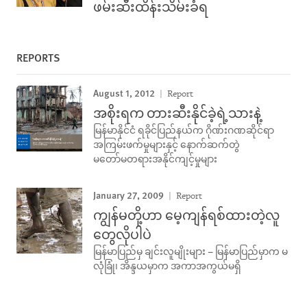
ဖမ်းဆီးထိန်းသိမ်းခံရ
REPORTS
August 1, 2012
Report
အစိုးရက တားဆီးနိုင်ခဲ့ရဲ့သားနဲ့
မြန်မာနိုင်ငံ ရခိုင်ပြည်နယ်က ဂိုဏ်းဂဏဆိုင်ရာ
အကြမ်းဖက်မှုများနှင့် နောက်ဆက်တွဲ
မတော်မတရားအနိုင်ကျင့်မှုများ
January 27, 2009
Report
ကျွန်မတို့ဟာ မေ့ကျန်ရစ်ထားတဲ့လူ
တွေလိုပါပဲ
မြန်မာပြည်မှ ချင်းလူမျိုးများ – မြန်မာပြည်မှာက မ
လုံခြုံ၊ အိန္ဒယမှာက အကာအကွယ်မရှိ