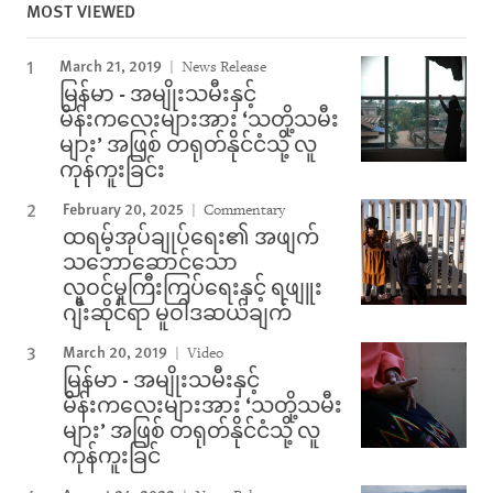
MOST VIEWED
March 21, 2019
News Release
မြန်မာ - အမျိုးသမီးနှင့်
မိန်းကလေးများအား ‘သတို့သမီး
များ’ အဖြစ် တရုတ်နိုင်ငံသို့ လူ
ကုန်ကူးခြင်း
February 20, 2025
Commentary
ထရမ့်အုပ်ချုပ်ရေး၏ အဖျက်
သဘောဆောင်သော
လူဝင်မှုကြီးကြပ်ရေးနှင့် ရဖျူး
ဂျီးဆိုင်ရာ မူဝါဒဆယ်ချက်
March 20, 2019
Video
မြန်မာ - အမျိုးသမီးနှင့်
မိန်းကလေးများအား ‘သတို့သမီး
များ’ အဖြစ် တရုတ်နိုင်ငံသို့ လူ
ကုန်ကူးခြင်