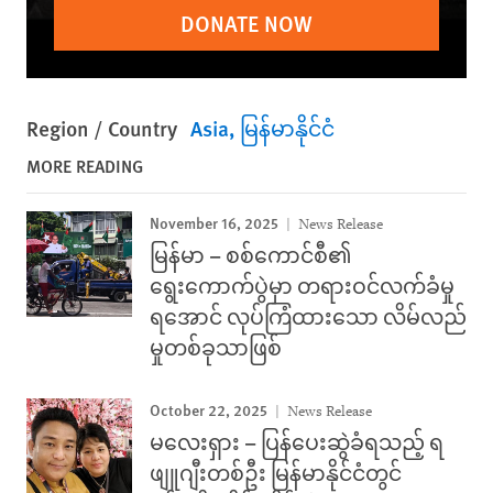
DONATE NOW
Region / Country
Asia
မြန်မာနိုင်ငံ
MORE READING
November 16, 2025
News Release
မြန်မာ – စစ်ကောင်စီ၏
ရွေးကောက်ပွဲမှာ တရားဝင်လက်ခံမှု
ရအောင် လုပ်ကြံထားသော လိမ်လည်
မှုတစ်ခုသာဖြစ်
October 22, 2025
News Release
မလေးရှား – ပြန်ပေးဆွဲခံရသည့် ရ
ဖျူဂျီးတစ်ဦး မြန်မာနိုင်ငံတွင်