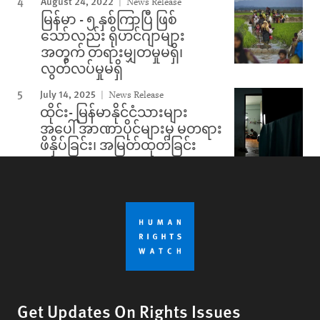
August 24, 2022
News Release
မြန်မာ - ၅ နှစ်ကြာပြီ ဖြစ်
သော်လည်း ရိုဟင်ဂျာများ
အတွက် တရားမျှတမှုမရှိ၊
လွတ်လပ်မှုမရှိ
July 14, 2025
News Release
ထိုင်း- မြန်မာနိုင်ငံသားများ
အပေါ် အာဏာပိုင်များမှ မတရား
ဖိနှိပ်ခြင်း၊ အမြတ်ထုတ်ခြင်း
Get Updates On Rights Issues