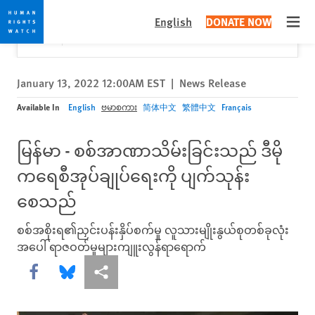
Skip
Skip
Close
Would you like to read this page in English?
✕
English
DONATE NOW
to
to
Open
Yes
No, don't ask again
cookie
main
privacy
content
notice
January 13, 2022 12:00AM EST
|
News Release
Available In
English
ဗမာစကား
简体中文
繁體中文
Français
မြန်မာ - စစ်အာဏာသိမ်းခြင်းသည် ဒီမို
ကရေစီအုပ်ချုပ်ရေးကို ပျက်သုန်း
စေသည်
စစ်အစိုးရ၏ညှင်းပန်းနှိပ်စက်မှု လူသားမျိုးနွယ်စုတစ်ခုလုံး
အပေါ် ရာဇဝတ်မှုများကျူးလွန်ရာရောက်
Share this via Facebook
Share this via Bluesky
More sharing options