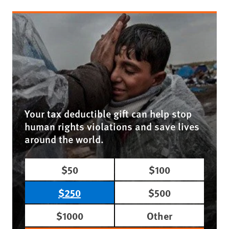
Your tax deductible gift can help stop
human rights violations and save lives
around the world.
$50
$100
$250
$500
$1000
Other