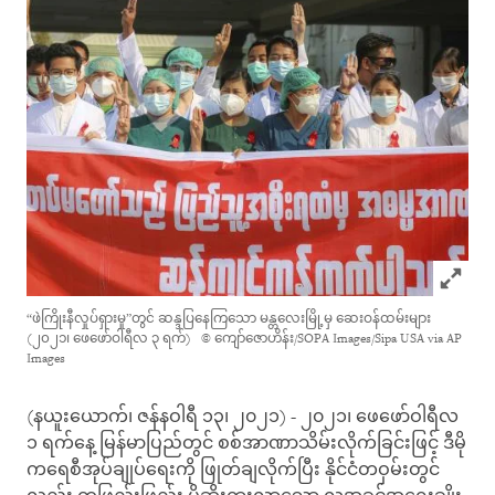
Click to
“ဖဲကြိုးနီလှုပ်ရှားမှု”တွင် ဆန္ဒပြနေကြသော မန္တလေးမြို့မှ ဆေးဝန်ထမ်းများ
(၂၀၂၁၊ ဖေဖော်ဝါရီလ ၃ ရက်)
© ကျော်ဇောဟိန်း/SOPA Images/Sipa USA via AP
Images
(နယူးယောက်၊ ဇန်နဝါရီ ၁၃၊ ၂၀၂၁) - ၂၀၂၁၊ ဖေဖော်ဝါရီလ
၁ ရက်နေ့ မြန်မာပြည်တွင် စစ်အာဏာသိမ်းလိုက်ခြင်းဖြင့် ဒီမို
ကရေစီအုပ်ချုပ်ရေးကို ဖြုတ်ချလိုက်ပြီး နိုင်ငံတဝှမ်းတွင်