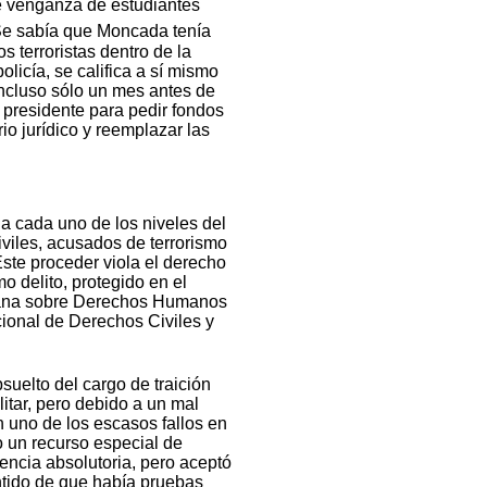
e venganza de estudiantes
e sabía que Moncada tenía
s terroristas dentro de la
olicía, se califica a sí mismo
 Incluso sólo un mes antes de
l presidente para pedir fondos
rio jurídico y reemplazar las
 a cada uno de los niveles del
civiles, acusados de terrorismo
ste proceder viola el derecho
o delito, protegido en el
icana sobre Derechos Humanos
acional de Derechos Civiles y
suelto del cargo de traición
itar, pero debido a un mal
n uno de los escasos fallos en
 un recurso especial de
tencia absolutoria, pero aceptó
entido de que había pruebas