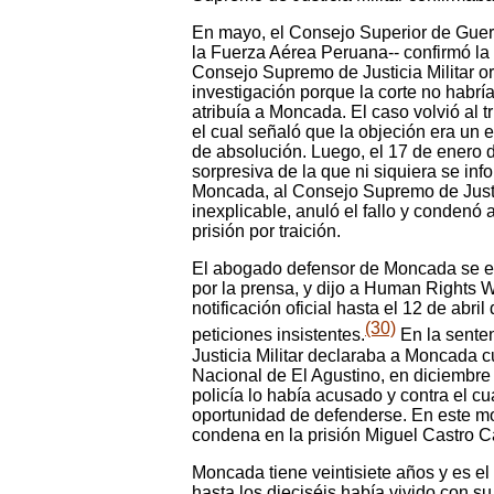
En mayo, el Consejo Superior de Guer
la Fuerza Aérea Peruana-- confirmó la a
Consejo Supremo de Justicia Militar or
investigación porque la corte no habrí
atribuía a Moncada. El caso volvió al t
el cual señaló que la objeción era un er
de absolución. Luego, el 17 de enero 
sorpresiva de la que ni siquiera se in
Moncada, al Consejo Supremo de Justi
inexplicable, anuló el fallo y condenó
prisión por traición.
El abogado defensor de Moncada se ente
por la prensa, y dijo a Human Rights 
notificación oficial hasta el 12 de abri
(30)
peticiones insistentes.
En la sente
Justicia Militar declaraba a Moncada c
Nacional de El Agustino, en diciembre 
policía lo había acusado y contra el cua
oportunidad de defenderse. En este 
condena en la prisión Miguel Castro C
Moncada tiene veintisiete años y es e
hasta los dieciséis había vivido con su