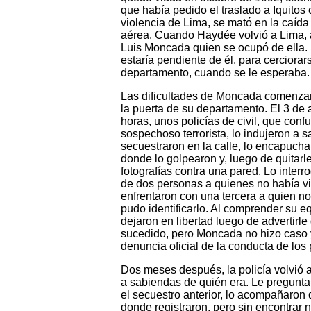
que había pedido el traslado a Iquitos 
violencia de Lima, se mató en la caída
aérea. Cuando Haydée volvió a Lima, 
Luis Moncada quien se ocupó de ella.
estaría pendiente de él, para cerciora
departamento, cuando se le esperaba.
Las dificultades de Moncada comenzar
la puerta de su departamento. El 3 de 
horas, unos policías de civil, que co
sospechoso terrorista, lo indujeron a s
secuestraron en la calle, lo encapuchar
donde lo golpearon y, luego de quitarl
fotografías contra una pared. Lo interr
de dos personas a quienes no había vi
enfrentaron con una tercera a quien n
pudo identificarlo. Al comprender su eq
dejaron en libertad luego de advertirl
sucedido, pero Moncada no hizo caso y
denuncia oficial de la conducta de los 
Dos meses después, la policía volvió 
a sabiendas de quién era. Le pregunt
el secuestro anterior, lo acompañaron 
donde registraron, pero sin encontrar 