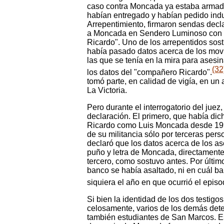
caso contra Moncada ya estaba armad
habían entregado y habían pedido indu
Arrepentimiento, firmaron sendas decl
a Moncada en Sendero Luminoso con e
Ricardo". Uno de los arrepentidos sost
había pasado datos acerca de los mov
las que se tenía en la mira para asesin
(32
los datos del "compañero Ricardo".
tomó parte, en calidad de vigía, en un
La Victoria.
Pero durante el interrogatorio del juez
declaración. El primero, que había di
Ricardo como Luis Moncada desde 199
de su militancia sólo por terceras per
declaró que los datos acerca de los as
puño y letra de Moncada, directamente
tercero, como sostuvo antes. Por últim
banco se había asaltado, ni en cuál ba
siquiera el año en que ocurrió el episo
Si bien la identidad de los dos testig
celosamente, varios de los demás det
también estudiantes de San Marcos. E