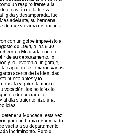
como un respiro frente a la
 de un avión de la fuerza
afligida y desamparada, fue
 Más adelante, su hermana
rse de que volviera de noche al
on con un golpe imprevisto a
agosto de 1994, a las 8.30
nfundieron a Moncada con un
alir de su departamento, lo
on y lo llevaron a un garaje,
e la capucha, le tomaron varias
ogaron acerca de la identidad
sto nunca antes y lo
o conocía y quien tampoco
uivocación, los policías lo
e que no denunciara lo
 al día siguiente hizo una
policías.
a detener a Moncada, esta vez
aron por qué había denunciado
de vuelta a su departamento,
nada incriminante. Pero el