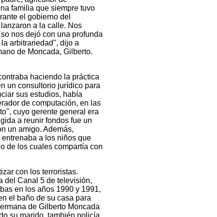
na familia que siempre tuvo
rante el gobierno del
lanzaron a la calle. Nos
. Eso nos dejó con una profunda
la arbitrariedad", dijo a
ano de Moncada, Gilberto.
ontraba haciendo la práctica
en un consultorio jurídico para
nciar sus estudios, había
erador de computación, en las
nto", cuyo gerente general era
igida a reunir fondos fue un
con un amigo. Además,
, entrenaba a los niños que
no de los cuales compartía con
zar con los terroristas.
 del Canal 5 de televisión,
bas en los años 1990 y 1991,
en el baño de su casa para
 hermana de Gilberto Moncada
o su marido, también policía,