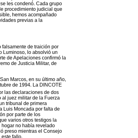
s se les condenó. Cada grupo
de procedimiento judicial que
posible, hemos acompañado
vidades previas a la
falsamente de traición por
 Luminoso, lo absolvió un
Corte de Apelaciones confirmó la
emo de Justicia Militar, de
San Marcos, en su último año,
octubre de 1994. La DINCOTE
r las declaraciones de dos
o al juez militar de la Fuerza
un tribunal de primera
 a Luis Moncada por falta de
ón por parte de los
ue varios otros testigos la
su hogar no había revelado
ió preso mientras el Consejo
este fallo.