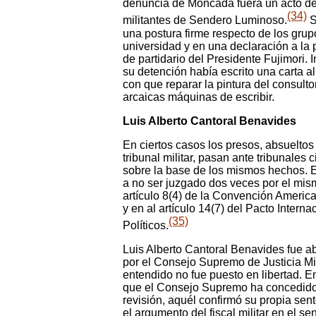
denuncia de Moncada fuera un acto d
(34)
militantes de Sendero Luminoso.
S
una postura firme respecto de los grupo
universidad y en una declaración a la p
de partidario del Presidente Fujimori.
su detención había escrito una carta a
con que reparar la pintura del consulto
arcaicas máquinas de escribir.
Luis Alberto Cantoral Benavides
En ciertos casos los presos, absueltos
tribunal militar, pasan ante tribunales 
sobre la base de los mismos hechos. E
a no ser juzgado dos veces por el mism
artículo 8(4) de la Convención Amer
y en al artículo 14(7) del Pacto Intern
(35)
Políticos.
Luis Alberto Cantoral Benavides fue ab
por el Consejo Supremo de Justicia Mil
entendido no fue puesto en libertad. E
que el Consejo Supremo ha concedido
revisión, aquél confirmó su propia sen
el argumento del fiscal militar en el s