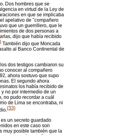
o. Dos hombres que se
lgencia en virtud de la Ley de
araciones en que se implicaba
l apelativo de "compañero
uvo que un guerrillero, que le
imientos de dos personas a
arlas, dijo que había recibido
)
También dijo que Moncada
 asalto al Banco Continental de
, los dos testigos cambiaron su
cho conocer al compañero
2, ahora sostuvo que supo
sonas. El segundo ahora
esinatos los había recibido de
 y no por intermedio de un
o, no pudo recordar a cuál
rrio de Lima se encontraba, ni
(33)
dio.
os es un secreto guardado
enidos en este caso son
s muy posible también que la