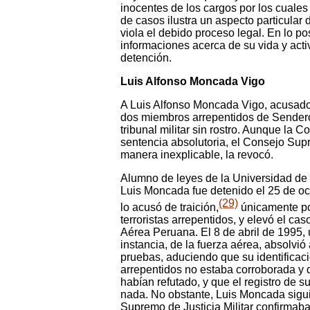
inocentes de los cargos por los cuale
de casos ilustra un aspecto particular 
viola el debido proceso legal. En lo 
informaciones acerca de su vida y acti
detención.
Luis Alfonso Moncada Vigo
A Luis Alfonso Moncada Vigo, acusado 
dos miembros arrepentidos de Sendero
tribunal militar sin rostro. Aunque la 
sentencia absolutoria, el Consejo Supr
manera inexplicable, la revocó.
Alumno de leyes de la Universidad de 
Luis Moncada fue detenido el 25 de 
(29)
lo acusó de traición,
únicamente po
terroristas arrepentidos, y elevó el cas
Aérea Peruana. El 8 de abril de 1995, 
instancia, de la fuerza aérea, absolvió
pruebas, aduciendo que su identificaci
arrepentidos no estaba corroborada y q
habían refutado, y que el registro de 
nada. No obstante, Luis Moncada sigu
Supremo de Justicia Militar confirmaba 