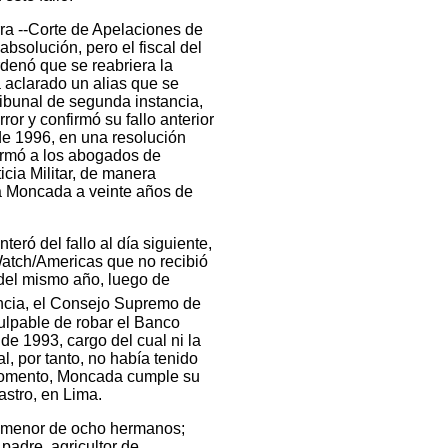
ra --Corte de Apelaciones de
bsolución, pero el fiscal del
denó que se reabriera la
a aclarado un alias que se
ribunal de segunda instancia,
ror y confirmó su fallo anterior
de 1996, en una resolución
formó a los abogados de
cia Militar, de manera
 a Moncada a veinte años de
ró del fallo al día siguiente,
Watch/Americas que no recibió
l del mismo año, luego de
ncia, el Consejo Supremo de
ulpable de robar el Banco
de 1993, cargo del cual ni la
l, por tanto, no había tenido
momento, Moncada cumple su
astro, en Lima.
l menor de ocho hermanos;
 padre, agricultor de