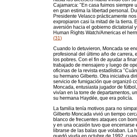
Cajamarca: "En casa fuimos siempre u
en gran estima la libertad personal. Du
Presidente Velasco prácticamente nos 
expropiaron casi la mitad de la tierra
aversión hacia el gobierno dictatorial y 
Human Rights Watch/Americas el herm
(31)
Cuando lo detuvieron, Moncada se enc
profesional del último año de carrera, 
los pobres. Con el fin de ayudar a fina
trabajado de mensajero y luego de op
oficinas de la revista estadística "Cuá
su hermano Gilberto. Otra iniciativa dir
servicio de fumigación que organizó 
Moncada, entusiasta jugador de fútbol
vivían en la torre de departamentos, u
su hermana Haydée, que era policía.
La familia tenía motivos para no simpati
Gilberto Moncada vivió un tiempo cerca
blanco de frecuentes ataques con bom
y en una ocasión tuvo que encerrarse 
librarse de las balas que volaban. La
quedó viuda en octubre de 1992, cuand