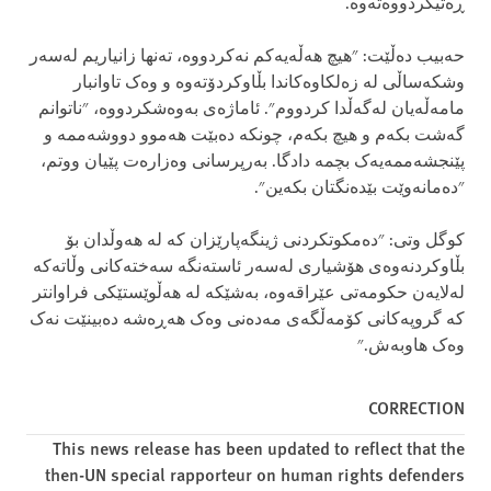
ڕەتیکردووەتەوە.
حەبیب دەڵێت: "هیچ هەڵەیەکم نەکردووە، تەنها زانیاریم لەسەر
وشکەساڵی لە زەلکاوەکاندا بڵاوکردۆتەوە و وەک تاوانبار
مامەڵەیان لەگەڵدا کردووم". ئاماژەی بەوەشکردووە، "ناتوانم
گەشت بکەم و هیچ بکەم، چونکە دەبێت هەموو دووشەممە و
پێنجشەممەیەک بچمە دادگا. بەرپرسانی وەزارەت پێیان ووتم،
"دەمانەوێت بێدەنگتان بکەین".
کوگل وتی: "دەمکوتکردنی ژینگەپارێزان کە لە هەوڵدان بۆ
بڵاوکردنەوەی هۆشیاری لەسەر ئاستەنگە سەختەکانی وڵاتەکە
لەلایەن حکومەتی عێراقەوە، بەشێکە لە هەڵوێستێکی فراوانتر
کە گروپەکانی کۆمەڵگەی مەدەنی وەک هەڕەشە دەبینێت نەک
وەک هاوبەش."
CORRECTION
This news release has been updated to reflect that the
then-UN special rapporteur on human rights defenders