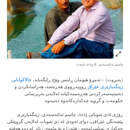
Click to expand Image
جاسم ئەلئەسەدی.
© 2023 تایبەت
(بەیروت) – ئەمڕۆ هیومان ڕایتس وۆچ ڕایگەیاند،
چالاکوانانی
ژینگەپارێزی عێراق
ڕووبەڕووی هەڕەشە، هەراسانکردن و
دەستبەسەرکردنی هەڕەممەکیانە لەلایەن بەرپرسانی
حکومەت و گروپە چەکدارەکانەوە دەبنەوە.
رۆژی 16ی شوباتی 2023، جاسم ئەلئەسەدی، ژینگەپارێزی
پێشەنگی عێراقی، دوای ئەوەی لە 1ی شوبات لەلایەن گروپێکی
چەکداری نەناسراوەوە ڕفێندرا و بۆ ماوەی زیاتر لە دوو هەفتە