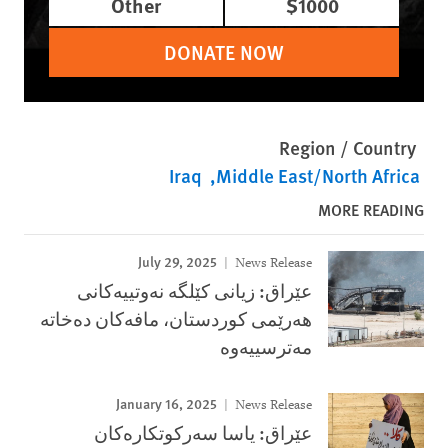
Other
$1000
DONATE NOW
Region / Country
Iraq
Middle East/North Africa
MORE READING
July 29, 2025
News Release
عێراق: زیانى کێلگە نەوتییەکانى
هەرێمى کوردستان، مافەکان دەخاتە
مەترسییەوە
January 16, 2025
News Release
عێراق: یاسا سەركوتكارەكان