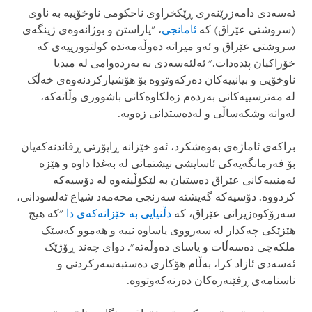
ئەسەدی دامەزرێنەری ڕێکخراوی ناحکومی ناوخۆییە بە ناوی
(سروشتی عێراق) کە
ئامانجی
، "پاراستن و بوژانەوەی ژینگەی
سروشتی عێراق و ئەو میراتە دەوڵەمەندە کولتوورییەی کە
خۆراکیان پێدەدات." ئەلئەسەدی بە بەردەوامی لە میدیا
ناوخۆیی و بیانییەکان دەرکەوتووە بۆ هۆشیارکردنەوەی خەڵک
لە مەترسییەکانی بەردەم زەلکاوەکانی باشووری وڵاتەکە،
لەوانە وشکەساڵی و لەدەستدانی زەویە.
براکەی ئاماژەی بەوەشکرد، ئەو خێزانە ڕاپۆرتی ڕفاندنەکەیان
بۆ فەرمانگەیەکی ئاسایشی نیشتمانی لە بەغدا داوە و هێزە
ئەمنییەکانی عێراق دەستیان بە لێکۆڵینەوە لە دۆسیەکە
کردووە. دۆسیەکە گەیشتە سەرنجی محەمەد شیاع ئەلسودانی،
سەرۆکوەزیرانی عێراق، کە
دڵنیایی بە خێزانەکەی دا
"کە هیچ
هێزێکی چەکدار لە سەرووی یاساوە نییە و هەموو کەسێک
ملکەچی دەسەڵات و یاسای دەوڵەتە". دوای چەند ڕۆژێک
ئەسەدی ئازاد کرا، بەڵام هۆکاری دەستبەسەرکردنی و
ناسنامەی ڕفێنەرەکان دەرنەکەوتووە.