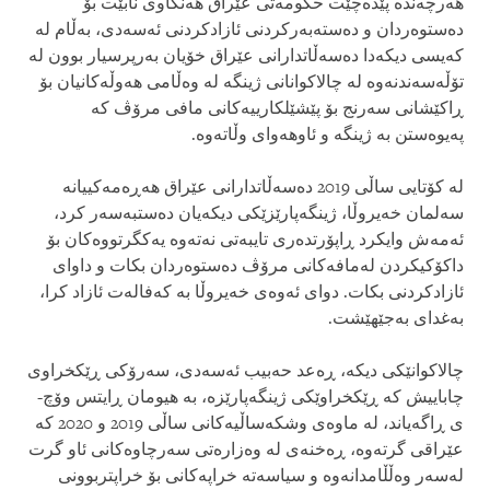
هەرچەندە پێدەچێت حکومەتی عێراق هەنگاوی نابێت بۆ
دەستوەردان و دەستەبەرکردنی ئازادکردنی ئەسەدی، بەڵام لە
کەیسی دیکەدا دەسەڵاتدارانی عێراق خۆیان بەرپرسیار بوون لە
تۆڵەسەندنەوە لە چالاکوانانی ژینگە لە وەڵامی هەوڵەکانیان بۆ
ڕاکێشانی سەرنج بۆ پێشێلکارییەکانی مافی مرۆڤ کە
پەیوەستن بە ژینگە و ئاوهەوای وڵاتەوە.
لە کۆتایی ساڵی 2019 دەسەڵاتدارانی عێراق هەڕەمەکییانە
سەلمان خەیروڵا، ژینگەپارێزێکی دیکەیان دەستبەسەر کرد،
ئەمەش وایکرد ڕاپۆرتدەری تایبەتی نەتەوە یەکگرتووەکان بۆ
داکۆکیکردن لەمافەکانی مرۆڤ دەستوەردان بکات و داوای
ئازادکردنی بکات. دوای ئەوەی خەیروڵا بە کەفالەت ئازاد کرا،
بەغدای بەجێهێشت.
چالاکوانێکی دیکە، ڕەعد حەبیب ئەسەدی، سەرۆکی ڕێکخراوی
چاباییش کە ڕێکخراوێکی ژینگەپارێزە، بە هیومان ڕایتس وۆچ-
ی ڕاگەیاند، لە ماوەی وشکەساڵیەکانی ساڵی 2019 و 2020 کە
عێراقی گرتەوە، ڕەخنەی لە وەزارەتی سەرچاوەکانی ئاو گرت
لەسەر وەڵڵامدانەوە و سیاسەتە خراپەکانی بۆ خراپتربوونی