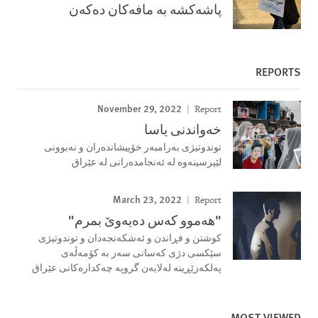
پاشەكشە بە مافەكان دەكەن
REPORTS
November 29, 2022
Report
خەواندنى یاسا
توندوتیژى بەرامبەر خۆپیشاندەران و نەبوونى
لێپرسینەوە لە ئەنجامدەرانی لە عێراق
March 23, 2022
Report
"هەموو کەس دەیەوێ بمرم"
کوشتن و فڕاندن و ئەشکەنجەدان و توندوتیژی
سێکسی دژی کەسانی سەر بە کۆمەڵەی
پەلکەزێڕینە لەلایەن گروپە چەکدارەکانی عێراق
MOST VIEWED