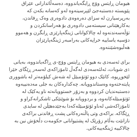
هیومان ڕایتس وۆچ ڕایگەیاندووە، دەسەڵاتدارانی عێراق
پێویستە دەستبەجێ لێپرسینەوە لەو کەسانە بکەن کە
بەرپرسیارن لە سزای دەرەوەی دادوەری وەک ڕفاندن،
بەکارهێنانی سیستەمی دادوەری بۆ هەراسانکردن و
تۆڵەسەندنەوە لە چالاکوانانی ژینگەپارێزی ڕابگرن و هەموو
دۆسیە یاساییە خراپەکانی بەرامبەر ژینگەپارێزان
هەڵبوەشێننەوە.
برای ئەسەدی بە هیومان ڕایتس وۆچ-ی ڕاگەیاندووە، بەیانی
1ی شوبات، ئەلئەسەدی لەگەڵ ئامۆزاکەی لەسەر ڕێگای خێرا
لێخوڕیوە، کاتێک دوو ئۆتۆمبێل لە شەش کیلۆمەتر لە باشووری
پایتەختەوە وەستاندوویانە. چەکدارەکان بە جلی مەدەنییەوە
دەستبەندیان کردووە و بەزۆر خستوویانەتە ناو یەکێک لە
ئۆتۆمبێلەکانەوە، و بردوویانە بۆ شوێنێکی ئاشکرانەکراو و
ئامۆزاکەشی لەناو ئۆتۆمبێلەکەدا بەجێدەهێڵن لە سایدی
ڕێگاکە. براکەی وتی پاڵنەرەکانی پشت ڕفاندنی براکەی
نازانێت بەڵام زۆرێک لە پشتیوانانی حکومەت دڵخۆش نین بە
چالاکییە ژینگەییەکانی.