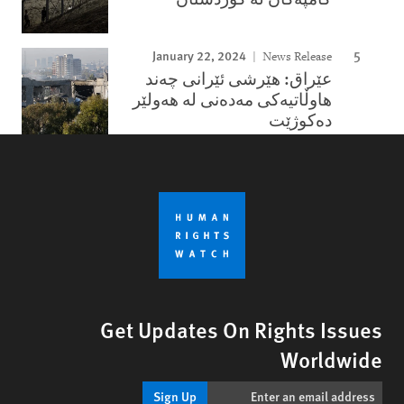
January 22, 2024
News Release
عێراق: هێرشی ئێرانی چەند
هاوڵاتیەکی مەدەنی لە هەولێر
دەکوژێت
Get Updates On Rights Issues
Worldwide
Sign Up