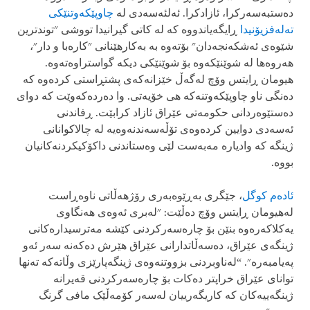
دەستبەسەرکرا، ئازادکرا. ئەلئەسەدی لە
چاوپێکەوتنێکی
تەلەفزیۆنیدا
ڕایگەیاندووە کە لە کاتی گیرانیدا تووشی "توندترین
شێوەی ئەشکەنجەدان" بۆتەوە بە بەکارهێنانی "کارەبا و دار"،
هەروەها لە شوێنێکەوە بۆ شوێنێکی دیکە گواستراوەتەوە.
هیومان ڕایتس وۆچ لەگەڵ خێزانەکەی پشتڕاستی کردەوە کە
دەنگی ناو چاوپێکەوتنەکە هی خۆیەتی. وا دەردەکەوێت کە دوای
دەستێوەردانی حکومەتی عێراق ئازاد کرابێت. ڕفاندنی
ئەسەدی دوایین کردەوەی تۆڵەسەندنەوەیە لە چالاکوانانی
ژینگە کە وادیارە مەبەست لێی وەستاندنی داکۆکیکردنەکانیان
بووە.
ئادەم کوگل
، جێگری بەڕێوەبەری رۆژهەڵاتی ناوەڕاست
لەهیومان ڕایتس وۆچ دەڵێت: "لەبری ئەوەی هەنگاوی
یەکلاکەرەوە بنێن بۆ چارەسەرکردنی کێشە مەترسیدارەکانی
ژینگەی عێراق، دەسەڵاتدارانی عێراق هێرش دەکەنە سەر ئەو
پەیامبەرە". “لەناوبردنی بزووتنەوەی ژینگەپارێزی وڵاتەکە تەنها
توانای عێراق خراپتر دەکات بۆ چارەسەرکردنی قەیرانە
ژینگەییەکان کە کاریگەرییان لەسەر کۆمەڵێک مافی گرنگ