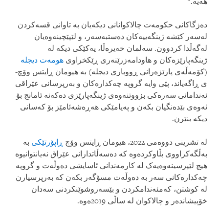
هەیە."
دەزگاکانی حکومەت چالاکوانانی دیکەیان بە تاوانی قسەکردن
لەسەر کێشە ژینگەییەکان دەستبەسەر، و لێپێچینەوەیان
لەگەڵدا کردوون. سەلمان خەیرەڵا، یەکێکی دیکە لە
ژینگەپارێزەکان و هاودامەزرێنەری ڕێکخراوی
هومەت دیجلە
(کۆمەڵەی پارێزەرانی ڕووباری دیجلە) بە هیومان ڕایتس وۆچ-
ی ڕاگەیاند، پێی وایە گروپە چەکدارەکان و بەرپرسانی عێراقی
ئەندامانی سەرەکی بزووتنەوەی ژینگەپارێزی دەکەنە ئامانج بۆ
ئەوەی بێدەنگیان بکەن و پەیامێکی هەڕەشەئامێز بۆ کەسانی
دیکە بنێرن.
لە تشرینی دووەمی 2022، هیومان ڕایتس وۆچ
ڕاپۆرتێکی
بە
بەڵگەکراووی بڵاوکردەوە کە دەسەڵاتدارانی عێراق نەیانتوانیوە
هیچ لێپرسینەوەیەک لە کارمەندانی ئاسایشی دەوڵەت و گروپە
چەکدارەکانی سەر بە دەوڵەت مسۆگەر بکەن کە بەرپرسیارن
لە کوشتن، کەمئەندامکردن و بێسەروشوێنکردنی سەدان
خۆپیشاندەر و چالاکوان لە ساڵی 2019ەوە.