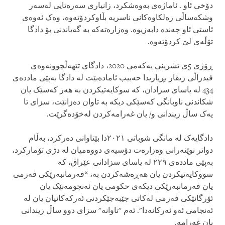
دۆخی ئاو . ئاماژەی بەوەشکرد، زانیاری سەرەتایی لەسەر
وشکەساڵی زەلکاوەکانی ناسریە بڵاوکردۆتەوە، وەک ئەوەی
ئاستی ئاو چەندە دابەزیوە. وەزارەتەکە بە گەیاندنی بۆ دادگا
تۆڵەی لێ کردۆتەوە.
ڕۆژی 5ی تشرینی یەکەمی 2020، دادگای تێهەڵچوونەوەی
فیدراڵی زیقار بڕیاریدا حەبیب ئامادەبێت لە دادگا بەپێی ماددەی
434 لە یاسای سزادان، کە سوکایەتیکردن بە هەر کەسێک یان
شکاندنی ناوبانگی کەسێکی دیکە بە تاوان دەزانێت، سزای تا
یەک ساڵ زیندانی و/ یان غەرامەکردن لەخۆدەگرێت.
دادگایەک لە مانگی شوباتی ٢٠٢١دا بێتاوانی دەرکرد، بەڵام
دواتر نوێنەرانی وەزارەت دۆسیەی دووەمیان لە دژی تۆمارکرد،
بەپێی ماددەی ٢٢٩ لە یاسای سزادانی عێراق، کە
سووکایەتیکردن یان هەڕەشەکردن بە، “فەرمانبەرێکی فەرمی
یان فەرمانبەرێکی دیکەی حکومی یان ئەنجومەنێک یان
ئۆرگانێکی فەرمی لەکاتی جێبەجێکردنی ئەرکەکانیان یان لە
ئەنجامی ئەو ئەرکانەدا". ئەم "تاوانە" سزای دوو ساڵ زیندانی
یان غەرامە.