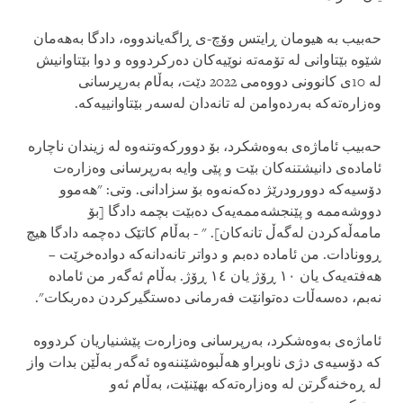
حەبیب بە هیومان ڕایتس وۆچ-ی ڕاگەیاندووە، دادگا بەهەمان
شێوە بێتاوانی لە تۆمەتە نوێیەکان دەرکردووە و دوا بێتاوانیش
لە 10ی کانوونی دووەمی 2022 دێت، بەڵام بەرپرسانی
وەزارەتەکە بەردەوامن لە تانەدان لەسەر بێتاوانییەکە.
حەبیب ئاماژەی بەوەشکرد، بۆ دوورکەوتنەوە لە زیندان ناچارە
ئامادەی دانیشتنەکان بێت و پێی وایە بەرپرسانی وەزارەت
دۆسیەکە دوورودرێژ دەکەنەوە بۆ سزادانی. وتی: "هەموو
دووشەممە و پێنجشەممەیەک دەبێت بچمە دادگا [بۆ
مامەڵەکردن لەگەڵ تانەکان]. " - بەڵام کاتێک دەچمە دادگا هیچ
ڕوونادات. من ئامادە دەبم و دواتر تانەدانەکە دوادەخرێت –
هەفتەیەک یان ١٠ ڕۆژ یان ١٤ ڕۆژ. بەڵام ئەگەر من ئامادە
نەبم، دەسەڵات دەتوانێت فەرمانی دەستگیرکردن دەربکات".
ئاماژەی بەوەشکرد، بەرپرسانی وەزارەت پێشنیاریان کردووە
کە دۆسیەی دژی ناوبراو هەڵبوەشێننەوە ئەگەر بەڵێن بدات واز
لە ڕەخنەگرتن لە وەزارەتەکە بهێنێت، بەڵام ئەو