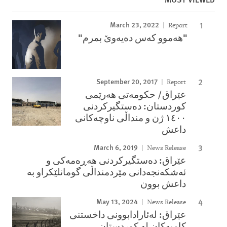
March 23, 2022
Report
"هەموو کەس دەیەوێ بمرم"
September 20, 2017
Report
عێراق/ حكومه‌تی هه‌رێمی
كوردستان: ده‌ستگیركردنی
١٤٠٠ ژن و منداڵی ناوچه‌كانی
داعش
March 6, 2019
News Release
عێراق: دەستگیرکردنی هەڕەمەکی و
ئەشکەنجەدانی مێردمنداڵی گومانلێکراو بە
داعش بوون
May 13, 2024
News Release
عێراق: لەئارادابوونى داخستنى
کامپەکان لە کوردستان