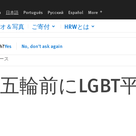
languages
h
日本語
Português
Русский
Español
More
オ＆写真
ご寄付
HRWとは
sh?
Yes
No, don't ask again
ース
五輪前にLGBT