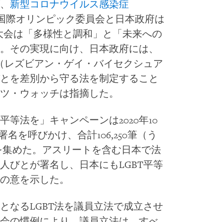
が、
新型コロナウイルス感染症
国際オリンピック委員会と日本政府は
0大会は「多様性と調和」と「未来への
。その実現に向け、日本政府には、
等（レズビアン・ゲイ・バイセクシュア
とを差別から守る法を制定すること
イツ・ウォッチは指摘した。
もLGBT平等法を」キャンペーンは2020年10
ン署名を呼びかけ、合計106,250筆（う
署名を集めた。アスリートを含む日本で法
人びとが署名し、日本にもLGBT平等
同の意を示した。
となるLGBT法を議員立法で成立させ
会の慣例により、議員立法は、すべ