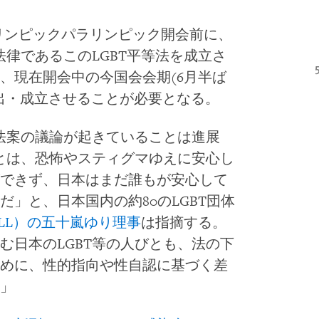
オリンピックパラリンピック開会前に、
法律であるこのLGBT平等法を成立さ
、現在開会中の今国会会期(6月半ば
出・成立させることが必要となる。
る法案の議論が起きていることは進展
びとは、恐怖やスティグマゆえに安心し
できず、日本はまだ誰もが安心して
」と、日本国内の約80のLGBT団体
-ALL）の五十嵐ゆり理事
は指摘する。
む日本のLGBT等の人びとも、法の下
めに、性的指向や性自認に基づく差
。」