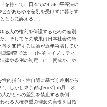
ドを持って、日本でのLGBT平等法の
人びとがあらゆる差別を受けずに暮らす
トとともに訴える。」
らゆる人の権利を保護するための差別
た。そしてその成果は日本社会の急
の平等を支持する世論が近年急増してい
国意識調査では「（性的マイノリティ
法律や条例の制定」に「賛成か、や
とを性的指向・性自認に基づく差別から
。しかし東京都は2018年10月、オ
等の人びとへの差別を禁止する条例
われる人権尊重の理念の実現を目指