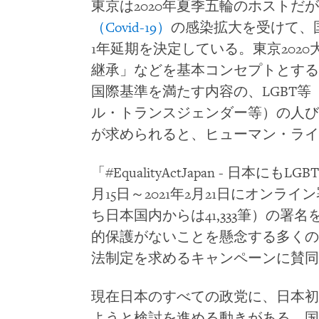
東京は2020年夏季五輪のホストだ
（Covid-19）
の感染拡大を受けて、
1年延期を決定している。東京202
継承」などを基本コンセプトとする
国際基準を満たす内容の、LGBT
ル・トランスジェンダー等）の人び
が求められると、ヒューマン・ラ
「#EqualityActJapan - 日本に
月15日～2021年2月21日にオンライ
ち日本国内からは41,333筆）の
的保護がないことを懸念する多くの
法制定を求めるキャンペーンに賛
現在日本のすべての政党に、日本初
ようと検討を進める動きがある。国