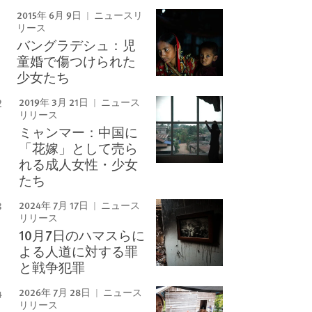
2015年 6月 9日
ニュースリ
リース
Image
バングラデシュ：児
童婚で傷つけられた
少女たち
2019年 3月 21日
ニュース
リリース
ミャンマー：中国に
「花嫁」として売ら
れる成人女性・少女
たち
2024年 7月 17日
ニュース
リリース
10月7日のハマスらに
よる人道に対する罪
と戦争犯罪
2026年 7月 28日
ニュース
リリース