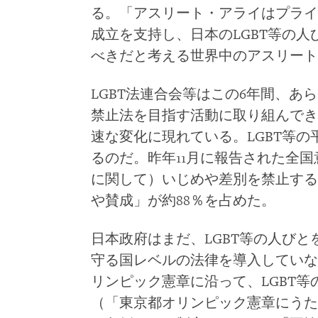
る。「アスリート・アライはプライ
成立を支持し、日本のLGBT等の
べきだと考える世界中のアスリー
LGBT法連合会等はこの6年間、あ
禁止法を目指す活動に取り組んでき
速な変化に現れている。LGBT等
るのだ。昨年11月に報告された全
に関して）いじめや差別を禁止する
や賛成」が約88％を占めた。
日本政府はまだ、LGBT等の人び
守る国レベルの法律を導入していない
リンピック憲章に沿って、LGBT
（「東京都オリンピック憲章にうた