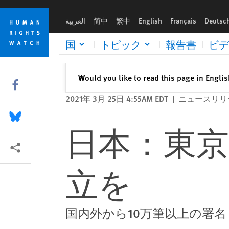
Skip
Skip
日本：東京五輪前にLGBT平等法の成立を
to
to
العربية
简中
繁中
English
Français
Deutsc
cookie
main
privacy
content
国
トピック
報告書
ビデ
notice
閉じる
Would you like to read this page in Engli
✕
Share this via Facebook
2021年 3月 25日 4:55AM EDT
|
ニュースリリ
Share this via Bluesky
日本：東京
More sharing options
立を
国内外から10万筆以上の署名