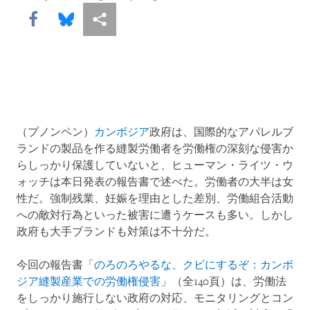
Share this via Facebook
Share this via Bluesky
More sharing options
（プノンペン）
カンボジア
政府は、国際的なアパレルブ
ランドの製品を作る縫製労働者を労働権の深刻な侵害か
らしっかり保護していないと、ヒューマン・ライツ・ウ
ォッチは本日発表の報告書で述べた。労働者の大半は女
性だ。強制残業、妊娠を理由とした差別、労働組合活動
への敵対行為といった被害に遭うケースも多い。しかし
政府も大手ブランドも対策は不十分だ。
今回の報告書「
のろのろやるな、クビにするぞ：カンボ
ジア縫製産業での労働権侵害
」（全140頁）は、労働法
をしっかり施行しない政府の対応、モニタリングとコン