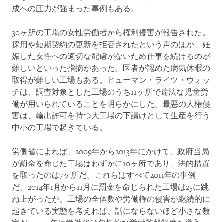
成への圧力が強まった事例もある。
30ヶ所の工場の女性労働者から権利侵害が報告された。
採用や短期契約の更新を拒否されたという声のほか、妊
娠した女性への適切な配慮がないため仕事を続けるのが
難しいといった指摘があった。医者が認めた病気休暇の
取得が難しい工場もある。ヒューマン・ライツ・ウォッ
チは、調査対象とした工場のうち11ヶ所で違法な児童労
働が用いられていることを明らかにした。最悪の人権侵
害は、輸出許可を持つ大工場の下請けとして生産を行う
中小の工場で起きている。
労働省によれば、2009年から2013年にかけて、政府当局
が罰金を命じた工場はわずかに10ヶ所であり、法的措置
を取ったのは7ヶ所だ。これらはすべて2011年の事例
だ。2014年1月から11月に罰金を命じられた工場は25に跳
ね上がったが、工場の全体数や労働権の侵害が継続的に
起きている実態を考えれば、話にならないほど小さな数