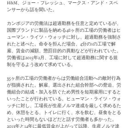
H&M、ジョー・フレッシュ、マークス・アンド・スペ
ンサーから話を聞いた。
カンボジアの労働法は超過勤務を任意と定めているが、
国際ブランドに製品を納める48ヶ所の工場の労働者はヒ
ューマン・ライツ・ウォッチに対し、超過勤務を強制さ
れたと述べた。命令を拒んだ場合、4分の1の工場で解
雇、賃金の減額、懲罰目的の異動などが行われていた。
労働省は2015年2月、工場に対して超過勤務に関する規
制を守るよう改めて求めている。
35ヶ所の工場の労働者からは労働組合活動への敵対行為
が指摘された。解雇、選出された組合幹部への脅迫、労
働組合の結成・加入を防ぐため男性を短期雇用にすると
いったことが行われている。ヒューマン・ライツ・ウォ
ッチに対し、工場長が生産ノルマ達成を厳しく求めるた
め、休憩をとる、トイレに行く、水を飲む、昼食をとる
といった時間もないほどだと話す労働者も多かった。
2013年と14年に最低賃金が上がって以降、生産ノルマ達