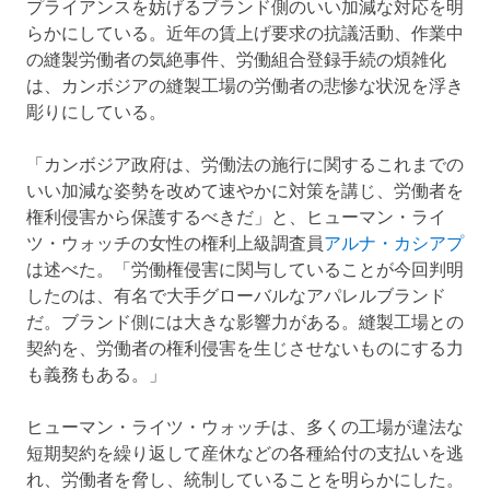
プライアンスを妨げるブランド側のいい加減な対応を明
らかにしている。近年の賃上げ要求の抗議活動、作業中
の縫製労働者の気絶事件、労働組合登録手続の煩雑化
は、カンボジアの縫製工場の労働者の悲惨な状況を浮き
彫りにしている。
「カンボジア政府は、労働法の施行に関するこれまでの
いい加減な姿勢を改めて速やかに対策を講じ、労働者を
権利侵害から保護するべきだ」と、ヒューマン・ライ
ツ・ウォッチの女性の権利上級調査員
アルナ・カシアプ
は述べた。「労働権侵害に関与していることが今回判明
したのは、有名で大手グローバルなアパレルブランド
だ。ブランド側には大きな影響力がある。縫製工場との
契約を、労働者の権利侵害を生じさせないものにする力
も義務もある。」
ヒューマン・ライツ・ウォッチは、多くの工場が違法な
短期契約を繰り返して産休などの各種給付の支払いを逃
れ、労働者を脅し、統制していることを明らかにした。