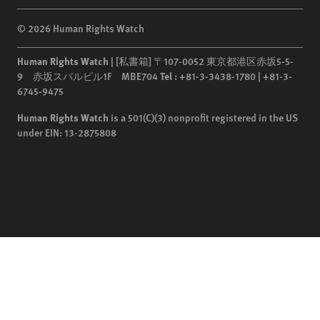
© 2026 Human Rights Watch
Human Rights Watch
| [私書箱] 〒107-0052 東京都港区赤坂5-5-
9 赤坂スバルビル1F MBE704
Tel :
+81-3-3438-1780 | +81-3-
6745-9475
Human Rights Watch
is a 501(C)(3) nonprofit registered in the US
under EIN: 13-2875808