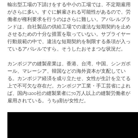
輸出型工場の下請けをする中小の工場では、不定期雇用
がさらに多い。すぐに解雇される可能性があるので、労
働者が権利要求を行うのはさらに難しい。アパレルブラ
ンドは、自社製品の供給工場での違法な短期契約を止め
させるための十分な措置を取っていない。サプライヤー
行動規範の中で、違法な短期契約を制限する条項が入っ
ているアパレルですら、そうしたおそまつな状況だ。
カンボジアの縫製産業は、香港、台湾、中国、シンガポ
ール、マレーシア、韓国などの海外資本が支配してい
る。カンボジア経済を成り立たせ、女性が生計を立てる
上で不可欠な存在だ。カンボジア工業・手工芸省によれ
ば、国内1200社の縫製業者に70万人以上の縫製労働者が
雇用されている。うち9割が女性だ。