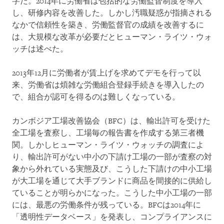
字だ。2014年に労働省は包括的な労働監督制度を導入
し、研修内容を改善した。しかし汚職疑惑が指摘される
なかで信頼性を築き、労働監督官の成績を改善するに
は、大規模な改革が必要だとヒューマン・ライツ・ウォ
ッチは述べた。
2013年12月に労働者が賃上げを求めてデモを行って以
来、労働省は煩雑な労働組合登録手続きを導入したの
で、組合が認可を得るのは難しくなっている。
カンボジア工場改善協会（BFC）は、輸出許可を受けた
全工場を査察し、工場毎の報告書を作成する第三者機
関。しかしヒューマン・ライツ・ウォッチの調査によ
り、輸出許可がない中小の下請け工場の一部が査察の対
象から外れている実態及び、こうした下請けの中小工場
が大工場を通じて大手ブランドに商品を間接的に供給し
ていることが明らかになった。こうした中小工場の一部
には、最悪の労働条件が残っている。BFCは2014年に
「透明性データベース」を発表し、コンプライアンスに