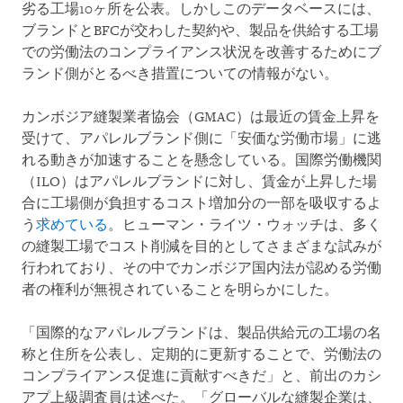
劣る工場10ヶ所を公表。しかしこのデータベースには、
ブランドとBFCが交わした契約や、製品を供給する工場
での労働法のコンプライアンス状況を改善するためにブ
ランド側がとるべき措置についての情報がない。
カンボジア縫製業者協会（GMAC）は最近の賃金上昇を
受けて、アパレルブランド側に「安価な労働市場」に逃
れる動きが加速することを懸念している。国際労働機関
（ILO）はアパレルブランドに対し、賃金が上昇した場
合に工場側が負担するコスト増加分の一部を吸収するよ
う
求めている
。ヒューマン・ライツ・ウォッチは、多く
の縫製工場でコスト削減を目的としてさまざまな試みが
行われており、その中でカンボジア国内法が認める労働
者の権利が無視されていることを明らかにした。
「国際的なアパレルブランドは、製品供給元の工場の名
称と住所を公表し、定期的に更新することで、労働法の
コンプライアンス促進に貢献すべきだ」と、前出のカシ
アプ上級調査員は述べた。「グローバルな縫製企業は、