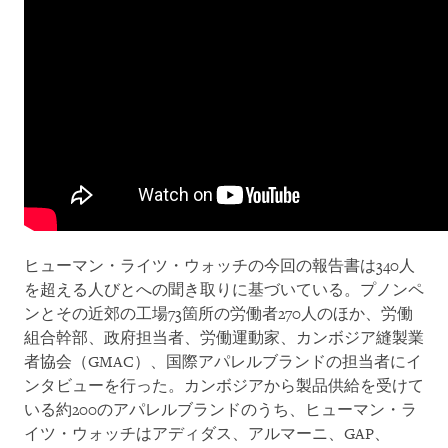
ヒューマン・ライツ・ウォッチの今回の報告書は340人
を超える人びとへの聞き取りに基づいている。プノンペ
ンとその近郊の工場73箇所の労働者270人のほか、労働
組合幹部、政府担当者、労働運動家、カンボジア縫製業
者協会（GMAC）、国際アパレルブランドの担当者にイ
ンタビューを行った。カンボジアから製品供給を受けて
いる約200のアパレルブランドのうち、ヒューマン・ラ
イツ・ウォッチはアディダス、アルマーニ、GAP、