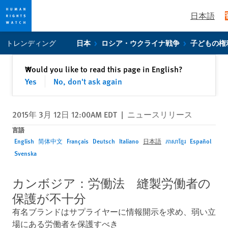
日本語
Skip
Skip
トレンディング
日本
ロシア・ウクライナ戦争
子どもの権
to
to
cookie
main
閉じる
Would you like to read this page in English?
✕
privacy
content
Yes
No, don't ask again
notice
2015年 3月 12日 12:00AM EDT
|
ニュースリリース
言語
English
简体中文
Français
Deutsch
Italiano
日本語
ភាសាខ្មែរ
Español
Svenska
カンボジア：労働法 縫製労働者の
保護が不十分
有名ブランドはサプライヤーに情報開示を求め、弱い立
場にある労働者を保護すべき