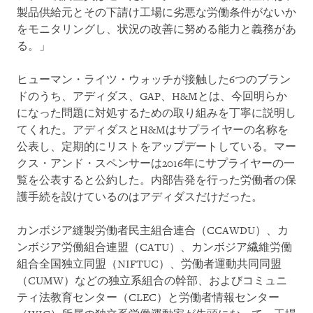
製品供給元とその下請け工場に劣悪な労働条件がないか
をモニタリングし、状況の改善に努める能力と義務があ
る。」
ヒューマン・ライツ・ウォッチが接触した6つのブラン
ドのうち、アディダス、GAP、H&Mとは、今回明らか
になった問題に対処するための取り組みを丁寧に説明し
てくれた。アディダスとH&Mはサプライヤーの名称を
公表し、定期的にリストをアップデートしている。マー
クス・アンド・スペンサーは2016年にサプライヤーの一
覧を公表すると公約した。内部告発を行った労働者の保
護手続を設けているのはアディダスだけだった。
カンボジア縫製労働者民主組合連合（CCAWDU）、カ
ンボジア労働組合連盟（CATU）、カンボジア繊維労働
組合全国独立同盟（NIFTUC）、労働者運動共同同盟
（CUMW）などの独立系組合の幹部、およびコミュニ
ティ法教育センター（CLEC）と労働者情報センター