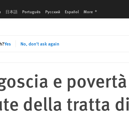
di esseri umani
languages
h
日本語
Português
Русский
Español
More
sh?
Yes
No, don't ask again
goscia e povertà 
e della tratta di