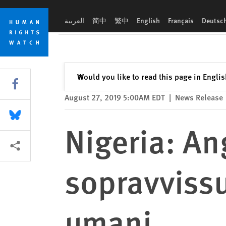
Skip
Skip
Nigeria: Angoscia e povertà per le sopravvissute della tratta 
to
to
العربية
简中
繁中
English
Français
Deutsc
cookie
main
privacy
content
notice
Close
Would you like to read this page in Engli
✕
Share this via Facebook
August 27, 2019 5:00AM EDT
|
News Release
Share this via Bluesky
Nigeria: An
More sharing options
sopravvissut
umani