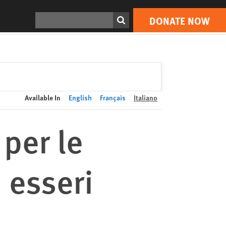
DONATE NOW
Print
Search
DONATE NOW
Available In
English
Français
Italiano
per le
 esseri