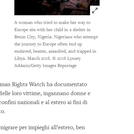
Click to expand 
A woman who tried to make her way to
Europe sits with her child in a shelter in
Benin City, Nigeria. Nigerians who attempt
the journey to Europe often end up
enslaved, beaten, assaulted, and trapped in
Libya. March 2018.
© 2018 Lynsey
Addario/Getty Images Reportage
i. Human Rights Watch ha documentato
 delle loro vittime, ingannano donne e
onfini nazionali e al estero ai fini di
to.
igrare per impieghi all’estero, ben