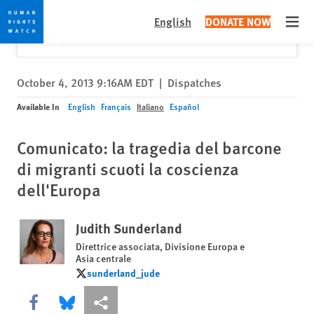
Skip
Skip
Close
Would you like to read this page in English?
✕
English
DONATE NOW
to
to
Open
Yes
No, don't ask again
cookie
main
privacy
content
notice
October 4, 2013 9:16AM EDT
|
Dispatches
Available In
English
Français
Italiano
Español
Comunicato: la tragedia del barcone
di migranti scuoti la coscienza
dell'Europa
Judith Sunderland
Direttrice associata, Divisione Europa e
Asia centrale
sunderland_jude
sunderland_jude
Share this via Facebook
Share this via Bluesky
More sharing options