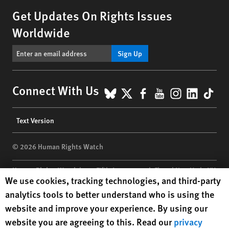
Get Updates On Rights Issues
Worldwide
Sign Up
BlueSky
X
Facebook
YouTube
Instagr
Linke
Tik
Connect With Us
Footer
Text Version
menu
© 2026 Human Rights Watch
Human Rights Watch
| 350 Fifth Avenue, 34th Floor | New York,
NY
Human Rights Watch cookie preferences
We use cookies, tracking technologies, and third-party
10118-3299
USA
|
t
1.212.290.4700
analytics tools to better understand who is using the
Human Rights Watch
is a 501(C)(3) nonprofit registered in the US
website and improve your experience. By using our
under EIN: 13-2875808
website you are agreeing to this. Read our
privacy