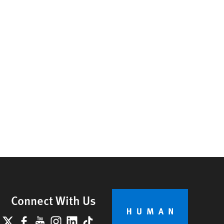
Connect With Us
lueSky
X
Facebook
YouTube
Instagram
LinkedIn
TikTok