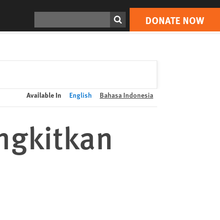
DONATE NOW
Print
Search
DONATE NOW
Available In
English
Bahasa Indonesia
ngkitkan