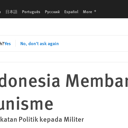
languages
h
日本語
Português
Русский
Español
More
sh?
Yes
No, don't ask again
ndonesia Memba
unisme
atan Politik kepada Militer