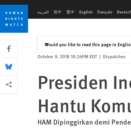
Skip
Skip
Presiden Indonesia Membangkitkan Hantu Komunisme
to
to
العربية
简中
繁中
English
Français
Deutsc
cookie
main
privacy
content
notice
Close
Would you like to read this page in Engli
✕
Share this via Facebook
October 9, 2018 10:26PM EDT
|
Dispatches
Share this via Bluesky
Presiden I
More sharing options
Hantu Kom
HAM Dipinggirkan demi Pendek