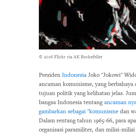
© 2016 Flickr via AK Rockefeller
Presiden
Indonesia
Joko "Jokowi" Wid
ancaman komunisme, yang berbahaya da
tujuan politik yang kelihatan jelas. Ju
bangsa Indonesia tentang
ancaman nyat
gambarkan sebagai "komunisme
dan wa
Dalam rentang tahun 1965-66, para apa
organisasi paramiliter, dan milisi-mili