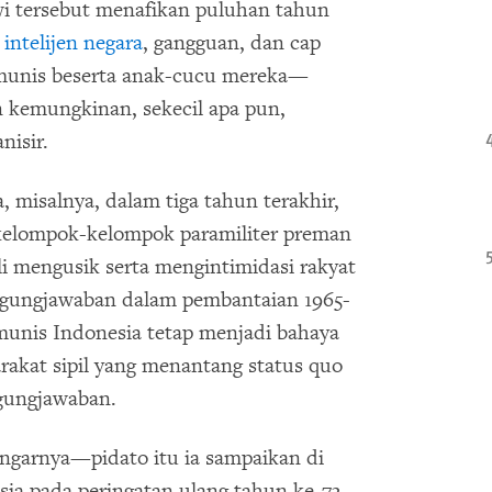
wi tersebut menafikan puluhan tahun
intelijen negara
, gangguan, dan cap
omunis beserta anak-cucu mereka—
kemungkinan, sekecil apa pun,
nisir.
 misalnya, dalam tiga tahun terakhir,
kelompok-kelompok paramiliter preman
ali mengusik serta mengintimidasi rakyat
gungjawaban dalam pembantaian 1965-
munis Indonesia tetap menjadi bahaya
arakat sipil yang menantang status quo
gungjawaban.
ngarnya—pidato itu ia sampaikan di
ia pada peringatan ulang tahun ke-73