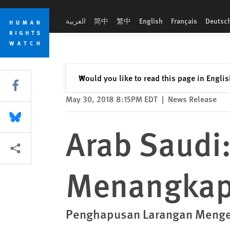
Skip
Skip
Arab Saudi: Aparat Kembali Menangkap Dua Aktivis
to
to
العربية
简中
繁中
English
Français
Deutsc
cookie
main
privacy
content
notice
Close
Would you like to read this page in Engli
✕
Share this via Facebook
May 30, 2018 8:15PM EDT
|
News Release
Share this via Bluesky
Arab Saudi
More sharing options
Menangkap 
Penghapusan Larangan Menge