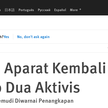
languages
h
日本語
Português
Русский
Español
More
sh?
Yes
No, don't ask again
: Aparat Kembali
Dua Aktivis
mudi Diwarnai Penangkapan