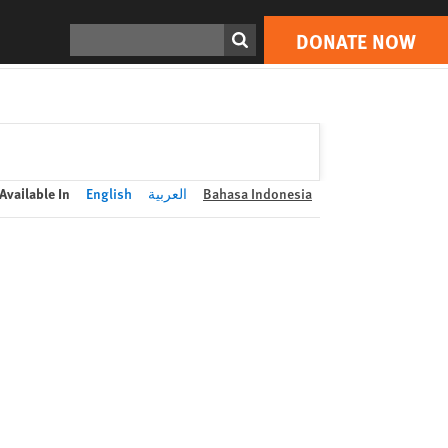
DONATE NOW
Print
Search
DONATE NOW
Available In
English
العربية
Bahasa Indonesia