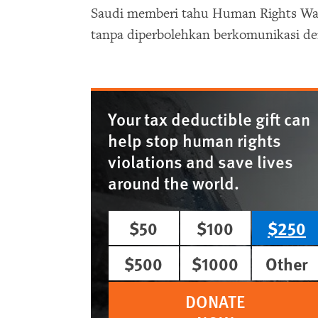
Saudi memberi tahu Human Rights Wat
tanpa diperbolehkan berkomunikasi d
Your tax deductible gift can
help stop human rights
violations and save lives
around the world.
$50
$100
$250
$500
$1000
Other
DONATE