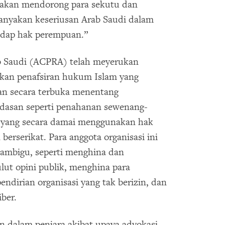
i akan mendorong para sekutu dan
anyakan keseriusan Arab Saudi dalam
adap hak perempuan.”
ab Saudi (ACPRA) telah meyerukan
pkan penafsiran hukum Islam yang
an secara terbuka menentang
ndasan seperti penahanan sewenang-
 yang secara damai menggunakan hak
berserikat. Para anggota organisasi ini
l ambigu, seperti menghina dan
ut opini publik, menghina para
ndirian organisasi yang tak berizin, dan
ber.
n dalam penjara akibat upaya advokasi