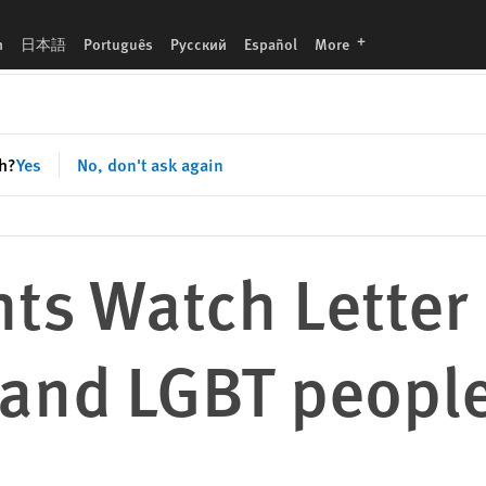
le in Indonesia
languages
h
日本語
Português
Русский
Español
More
sh?
Yes
No, don't ask again
ts Watch Letter 
 and LGBT people