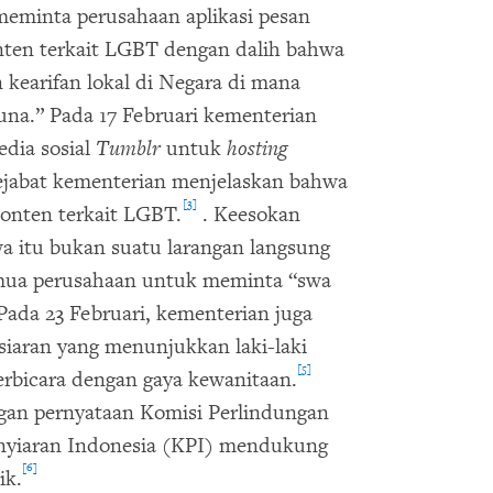
meminta perusahaan aplikasi pesan
ten terkait LGBT dengan dalih bahwa
 kearifan lokal di Negara di mana
una.” Pada 17 Februari kementerian
ia sosial
Tumblr
untuk
hosting
ejabat kementerian menjelaskan bahwa
[3]
konten terkait LGBT.
. Keesokan
 itu bukan suatu larangan langsung
emua perusahaan untuk meminta “swa
ada 23 Februari, kementerian juga
ran yang menunjukkan laki-laki
[5]
rbicara dengan gaya kewanitaan.
ngan pernyataan Komisi Perlindungan
nyiaran Indonesia (KPI) mendukung
[6]
ik.