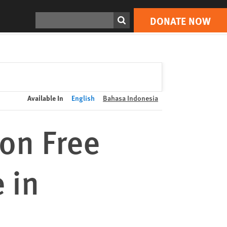
DONATE NOW
Print
Search
DONATE NOW
Available In
English
Bahasa Indonesia
on Free
 in