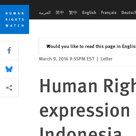
Skip
Skip
Human Rights Watch Letter on Free expression and LGBT peop
to
to
العربية
简中
繁中
English
Français
Deutsc
cookie
main
privacy
content
notice
Close
Would you like to read this page in Engli
✕
Share this via Facebook
March 9, 2016 9:55PM EST
|
Letter
Share this via Bluesky
Human Righ
More sharing options
expression
Indonesia