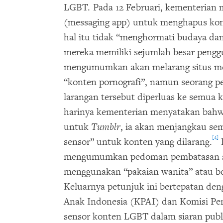
LGBT. Pada 12 Februari, kementerian 
(messaging app) untuk menghapus kon
hal itu tidak “menghormati budaya dan
mereka memiliki sejumlah besar pengg
mengumumkan akan melarang situs med
“konten pornografi”, namun seorang p
larangan tersebut diperluas ke semua 
harinya kementerian menyatakan bahwa
untuk
Tumblr
, ia akan menjangkau s
[4]
sensor” untuk konten yang dilarang.
P
mengumumkan pedoman pembatasan sia
menggunakan “pakaian wanita” atau be
Keluarnya petunjuk ini bertepatan de
Anak Indonesia (KPAI) dan Komisi Pe
sensor konten LGBT dalam siaran publ