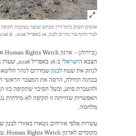
Click to expand Image
אנשים חוצים ברגל דרך מכתש שנוצר בעקבות תקיפה 
לעיר החוף צור בדרום לבנון, 16 באפריל 2026.
© 2026 Mohammed Zaatari/AP Photo
(ביי
הצבא
הישראלי
ב-16 באפרי
לנתק את שטח
לבנון
שמדרום לנהר הליטאני
בכוונה תחילה, הרסה את המעבר הראשי ה
ולהעברת סיוע, ובשל הסיכוי שתקיפה כזו תח
האפשרות שהייתה זו תקיפה לא-מידתית נגד
מלחמה.
עשרות אלפי אזרחים נשארו באזורי לבנון ש
מקומי