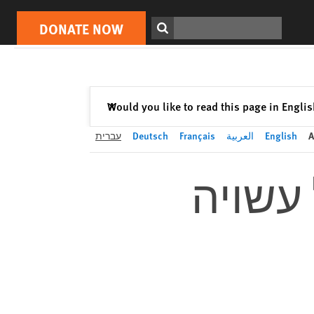
DONATE NOW
Print
Search
DONATE NOW
Close
Would you like to read this page in Engli
✕
A
English
العربية
Français
Deutsch
עברית
 עשויה