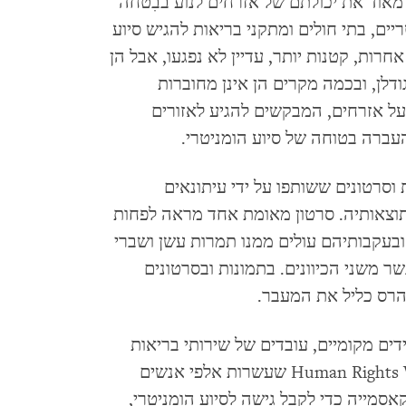
מאוד את יכולתם של אזרחים לנוע בבִטחה
יים, בתי חולים ומתקני בריאות להגיש סיוע
חרות, קטנות יותר, עדיין לא נפגעו, אבל הן
לן, ובכמה מקרים הן אינן מחוברות
ל אזרחים, המבקשים להגיע לאזורים
העברה בטוחה של סיוע הומניטרי.
Human אימת תמונות וסרטונים ששותפו על ידי עיתונאים
וצאותיה. סרטון מאומת אחד מראה לפחות
ובעקבותיהם עולים ממנו תמרות עשן ושברי
ר משני הכיוונים. בתמונות ובסרטונים
הרס כליל את המעבר.
ים מקומיים, עובדים של שירותי בריאות
ועובד בכיר בבית חולים בצור לארגון Human Rights Watch שעשרות אלפי אנשים
אסמייה כדי לקבל גישה לסיוע הומניטרי,