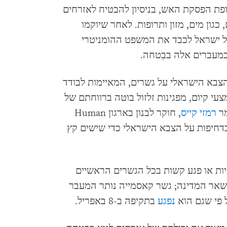
פת הפסקת האש, בניסיון להבטיח לאזרחים
גון מים, מזון ותרופות. לאחר שיוקמו
על ישראל לכבד את המשפט ההומניטרי
במעברים אלה בבִטחה.
הצבא הישראלי על גשרים, המאיימות לבודד
עי קיום, מפגינות זלזול בוטה ברווחתם של
מר
רמזי קייס
, חוקר לבנון בארגון Human
 ללחוץ בדחיפות על הצבא הישראלי כדי שישים קץ
תיות או פגע קשות בכל הגשרים הראשיים
שאר המדינה; גשר קאסמייה נותר המעבר
 פי שגם הוא
נפגע
בתקיפה ב-8 באפריל.