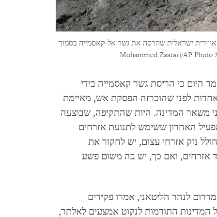
אווירית ישראלית שהרסה את גשר אל-קאסמייה בסמוך
רות) – ארגון Human Rights Watch אמר היום כי הריסת גשר קאסמייה בידי
ל 2026, שעות אחדות לפני שהוכרזה הפסקת אש, מאיימת
 משאר המדינה. היות שהתקיפה, שבוצעה
פעיל האחרון ששימש לתנועת אזרחים
ולל נזק אזרחי עצום, יש לחקור את
 אזרחים, ואם כך, יש בה משום פשע
מדרום לנהר הליטאני, אמרו פקידים
ים לארגון Human Rights Watch. על המדינות התורמות לנקוט אמצעים לאלתר,