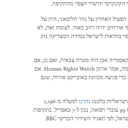
י הקונקרטי והישיר הצפוי מהתקיפה.
עיל האחרון על נהר הליטאני, היה על
אזרחים יהיה רחב מאוד. לעומת זאת, לא
צפוי בוודאות לישראל במידה המצדיקה נזק
אסמייה אכן היה מטרה צבאית, ואם כן, אם
התקיפה הייתה לא-מידתית, ולכן פשע מלחמה, אמר ארגון Human Rights Watch. אם
די פגיעה מכוונת באובייקט אזרחי, שגם
ישראליות בלבנון
נהרגו
למעלה מ-2,196
אנשים, ובהם יותר מ-172 ילדים, 260 נשים ו-93 עובדי רפואה, נכון ל-7 באפריל. בתקיפות
אל, לפי תאגיד השידור הבריטי BBC.