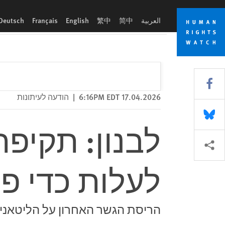
Skip
Skip
לבנון: תקיפת גשר בידי ישראל עשויה לעלות כדי פשע מלחמה
to
to
العربية
简中
繁中
English
Français
Deutsch
cookie
main
content
privacy
notice
Share this via Facebook
17.04.2026 6:16PM EDT
|
הודעה לעיתונות
Share this via Bluesky
לבנון: תקיפת
More sharing options
לעלות כדי 
הריסת הגשר האחרון על הליטאני