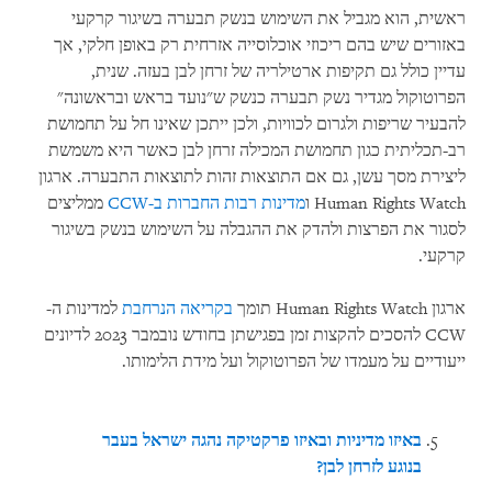
ראשית, הוא מגביל את השימוש בנשק תבערה בשיגור קרקעי
באזורים שיש בהם ריכוזי אוכלוסייה אזרחית רק באופן חלקי, אך
עדיין כולל גם תקיפות ארטילריה של זרחן לבן בעזה. שנית,
הפרוטוקול מגדיר נשק תבערה כנשק ש"נועד בראש ובראשונה"
להבעיר שריפות ולגרום לכוויות, ולכן ייתכן שאינו חל על תחמושת
רב-תכליתית כגון תחמושת המכילה זרחן לבן כאשר היא משמשת
ליצירת מסך עשן, גם אם התוצאות זהות לתוצאות התבערה. ארגון
Human Rights Watch ו
מדינות רבות החברות ב-CCW
ממליצים
לסגור את הפרצות ולהדק את ההגבלה על השימוש בנשק בשיגור
קרקעי.
ארגון Human Rights Watch תומך
בקריאה הנרחבת
למדינות ה-
CCW להסכים להקצות זמן בפגישתן בחודש נובמבר 2023 לדיונים
ייעודיים על מעמדו של הפרוטוקול ועל מידת הלימותו.
באיזו מדיניות ובאיזו פרקטיקה נהגה ישראל בעבר
בנוגע לזרחן לבן?