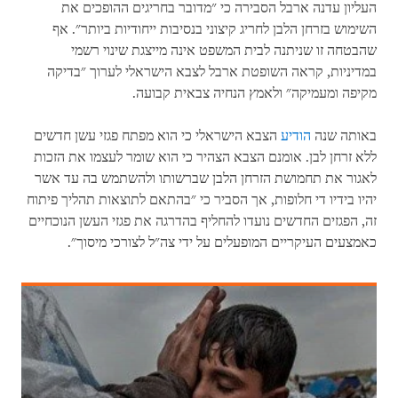
העליון עדנה ארבל הסבירה כי "מדובר בחריגים ההופכים את
השימוש בזרחן הלבן לחריג קיצוני בנסיבות ייחודיות ביותר". אף
שהבטחה זו שניתנה לבית המשפט אינה מייצגת שינוי רשמי
במדיניות, קראה השופטת ארבל לצבא הישראלי לערוך "בדיקה
מקיפה ומעמיקה" ולאמץ הנחיה צבאית קבועה.
באותה שנה
הודיע
הצבא הישראלי כי הוא מפתח פגזי עשן חדשים
ללא זרחן לבן. אומנם הצבא הצהיר כי הוא שומר לעצמו את הזכות
לאגור את תחמושת הזרחן הלבן שברשותו ולהשתמש בה עד אשר
יהיו בידיו די חלופות, אך הסביר כי "בהתאם לתוצאות תהליך פיתוח
זה, הפגזים החדשים נועדו להחליף בהדרגה את פגזי העשן הנוכחיים
כאמצעים העיקריים המופעלים על ידי צה"ל לצורכי מיסוך".