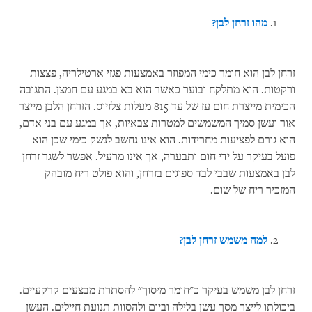
מהו זרחן לבן?
זרחן לבן הוא חומר כימי המפוזר באמצעות פגזי ארטילריה, פצצות
ורקטות. הוא מתלקח ובוער כאשר הוא בא במגע עם חמצן. התגובה
הכימית מייצרת חום עז של עד 815 מעלות צלזיוס. הזרחן הלבן מייצר
אור ועשן סמיך המשמשים למטרות צבאיות, אך במגע עם בני אדם,
הוא גורם לפציעות מחרידות. הוא אינו נחשב לנשק כימי שכן הוא
פועל בעיקר על ידי חום ותבערה, אך אינו מרעיל. אפשר לשגר זרחן
לבן באמצעות שבבי לבד ספוגים בזרחן, והוא פולט ריח מובהק
המזכיר ריח של שום.
למה משמש זרחן לבן?
זרחן לבן משמש בעיקר כ"חומר מיסוך" להסתרת מבצעים קרקעיים.
ביכולתו לייצר מסך עשן בלילה וביום ולהסוות תנועת חיילים. העשן