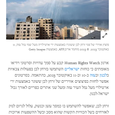
Click to expand Image
פיצוץ אווירי של פגזי זרחן לבן ששוגרו באמצעות ירי ארטילריה מעל שמי נמל עזה, 11
באוקטובר 2023.
© 2023 מוחמד אדיב/AFP, באמצעות Getty Images
ארגון Human Rights Watch קבע על סמך עדויות וסרטוני וידיאו
מאומתים כי כוחות
ישראליים
השתמשו בזרחן לבן בפעולות צבאיות
ב
לבנון
וב
עזה
ב-10 וב-11 באוקטובר 2023, בהתאמה. בסרטונים
אפשר לחזות בפיצוצים אוויריים של זרחן לבן ששוגר באמצעות ירי
ארטילרי מעל נמל העיר עזה ומעל שני אתרים כפריים לאורך גבול
ישראל-לבנון.
זרחן לבן, שאפשר להשתמש בו כמסך עשן וכנשק, עלול לגרום לנזק
לאזרחים בשל הכוויות הקשות שהוא מסב ובשל ההשפעות ארוכות