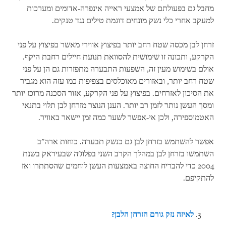
מחבל גם בפעולתם של אמצעי ראייה אינפרה-אדומים ומערכות
למעקב אחרי כלי נשק מונחים דוגמת טילים נגד טנקים.
זרחן לבן מכסה שטח רחב יותר בפיצוץ אווירי מאשר בפיצוץ על פני
הקרקע, ותכונה זו שימושית להסוואת תנועת חיילים רחבת היקף.
אולם בשימוש מעין זה, השפעות התבערה מתפזרות גם הן על פני
שטח רחב יותר, ובאזורים מאוכלסים בצפיפות כמו עזה הוא מגביר
את הסיכון לאזרחים. בפיצוץ על פני הקרקע, אזור הסכנה מרוכז יותר
ומסך העשן נותר לזמן רב יותר. הענן הנוצר מזרחן לבן תלוי בתנאי
האטמוספירה, ולכן אי-אפשר לשער כמה זמן יישאר באוויר.
אפשר להשתמש בזרחן לבן גם כנשק תבערה. כוחות ארה"ב
השתמשו בזרחן לבן במהלך הקרב השני בפלוג'ה שבעיראק בשנת
2004 כדי להבריח החוצה באמצעות העשן לוחמים שהסתתרו ואז
להתקיפם.
לאיזה נזק גורם הזרחן הלבן?