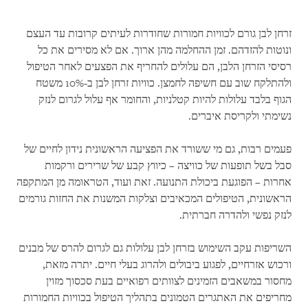
זרחן לבן גורם לכוויות חמורות שחודרות לעיתים קרובות עד העצם
ונוטות להזדהם. זמן ההחלמה מהן ארוך. אם לא מסירים את כל
רסיסי הזרחן הלבן, הם עלולים להחריף את הפצעים לאחר הטיפול
ולהתלקח שוב עם חשיפה לחמצן. כוויות זרחן לבן ב-10% משטח
הגוף בלבד עלולות להיות קטלניות, והחומר אף עלול לגרום לנזק
נשימתי ולקריסת איברים.
פעמים רבות, גם מי ששורד את הפציעה הראשונית נידון לחיים של
סבל בשל תופעות של כוויצה – כיווץ קבע של שרירים ורקמות
אחרות – הפוגעת ביכולת התנועה. זאת ועוד, הטראומה מן המתקפה
הראשונית, הטיפולים המכאיבים וצלקות המשנות את החזות גורמים
לנזק נפשי ולהדרה חברתית.
השריפות עקב השימוש בזרחן לבן עלולות גם לגרום להרס של מבנים
ורכוש אזרחיים, לפגוע ביבולים ולהרוג בעלי חיים. יתרה מזאת,
מחסור במשאבים הזמינים לצוותים רפואיים בעת סכסוך מזוין
מחריפים את האתגרים הטמונים בתהליך הטיפול בכוויות החמורות