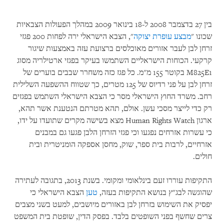
בין 27 בדצמבר 2008 ל-18 בינואר 2009 במהלך הפעולות הצבאיות
שכונו "
מבצע עופרת יצוקה
", הצבא הישראלי ירה לפחות 200 פגזי
זרחן לבן לעבר אזורים מאוכלסים ברצועת עזה באמצעות שיגור
קרקעי. הכוחות הישראליים השתמשו בעיקר בפגזי ארטילריה מסוג
M825E1 בקוטר 155 מ"מ. כל פגז כזה משחרר שבבים בוערים של
זרחן לבן על פני רדיוס של 125 מטרים, כך שטווח ההשפעה השלילית
רחב. משרד החוץ הישראלי מסר כי הצבא הישראלי השתמש בפגזים
רק כדי לייצר מסכי עשן. אולם, תהא מטרתם הנטענת אשר תהא,
ארגון Human Rights Watch מצא בשישה מקרים שתועדו על ידו,
כי עשרות אזרחים נפגעו וכי פגזי הזרחן הלבן פגעו גם במבנים
אזרחיים, לרבות בית ספר, שוק, מחסן אספקה הומניטרית ובית
חולים.
התקיפות עוררו זעם בינלאומי ומקומי. בשנת 2013, בתגובה לעתירה
שהוגשה לבג"ץ בנושא התקיפות בעזה,
טען
הצבא הישראלי כי
יפסיק את השימוש בזרחן לבן באזורים מיושבים, למעט בשני מצבים
צרים שחשף בפני השופטים בלבד. בפסק הדין, שופטת בית המשפט