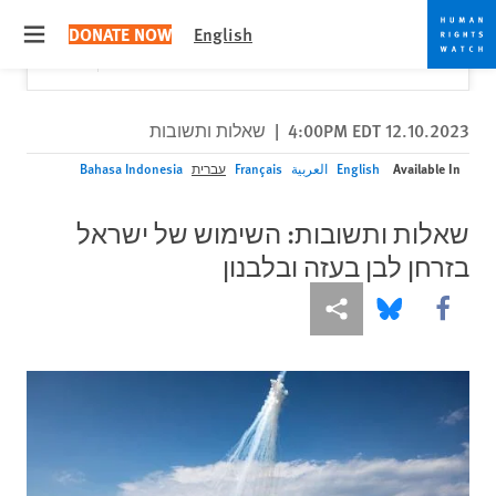
Skip
Skip
Close
Would you like to read this page in English?
✕
DONATE NOW
English
to
to
 menu
Yes
No, don't ask again
cookie
main
content
privacy
notice
12.10.2023 4:00PM EDT
|
שאלות ותשובות
Available In
English
العربية
Français
עברית
Bahasa Indonesia
שאלות ותשובות: השימוש של ישראל
בזרחן לבן בעזה ובלבנון
More sharing options
Share this via Bluesky
Share this via Facebook