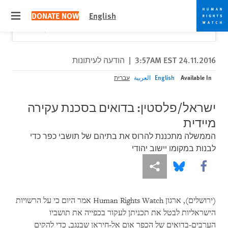
Skip
Skip
Close
Would you like to read this page in English?
✕
DONATE NOW
English
to
to
 menu
Yes
No, don't ask again
cookie
main
content
privacy
notice
24.11.2016 3:57AM EST
|
הודעה לעיתונות
Available In
English
العربية
עברית
ישראל/פלסטין: בדואים בסכנת עקירה
מיידית
הממשלה מתכננת להרוס את בתיהם של תושבי כפר כדי
לבנות במקומו יישוב יהודי
More sharing options
Share this via Bluesky
Share this via Facebook
(ירושלים), ארגון
Human Rights Watch
אמר היום כי על הרשויות
הישראליות לבטל את תכניתן לעקור בכפייה את תושביו
הערבים-בדואים של הכפר אום אל-חיראן שבנגב, כדי להקים