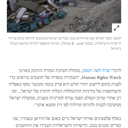
Click to expand Image
תושבי הכפר הבדואי אום אל-חיראן בנגב שבדרום ישראל מתכוננים להריסת בתים על-ידי
הרשויות הישראליות, נובמבר 2016.
© עדאלה, המרכז המשפטי לזכויות המיעוט הערבי
בישראל
לדברי
שרה לאה ויטסון
, מנהלת חטיבת המזרח התיכון בארגון
Human Rights Watch
, "העקירה בכפייה של תושבים בדואים כדי
לפנות מקום ליישוב יהודי חדש היא פרק בוטה ומכוער נוסף באפליה
והשתקפות של מדיניות ההתנחלות הבלתי חוקית של ישראל... זמן
רב אחרי שרוב העולם הפנה עורף למדיניות גזענית, ממשלת ישראל
ממשיכה לבנות ולהרוס קהילות לפי דת ומוצא אתני".
כאלף פלסטינים אזרחי ישראל גרים באום אל-חיראן ובעתיר, שני
כפרים שכנים בנגב. הרשויות הישראליות העבירו את התושבים