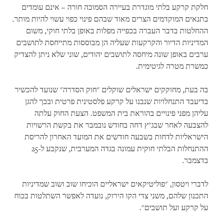
חלקת קרקע בלתי מוגדרת בעיירה הסמוכה חורה – אינם עומדים
בתנאים המוקדמים הצרים מאוד שבהם פינוי כפוי עשוי להיות מותר.
ההחלטות בדבר העברה בכפייה מפלות באופן בלתי חוקי, משום
המדיניות הדיור והקרקעות שעליה הן מבוססות מתייחסת לתושבים
ערבים באופן שונה מיחסה לתושבים יהודים, שוני שלא ניתן להצדיק
כמשרת מטרה לגיטימית.
בה בעת, מחוקקים ישראלים שוקלים "חוק הסדרה" שנועד להכשיר
בדיעבד התנחלויות שנבנו על קרקע פלסטינית פרטית ובכך להגן
עליהן מפני פינויים בהוראת בית המשפט. הצעת החוק עלתה
להצבעה לאחר שבג"ץ דחה בחודש נובמבר את בקשת הרשויות
הישראליות לדחות בשבעה חודשים את המועד האחרון להריסת
ההתנחלות הבלתי חוקית עמונה בגדה המערבית, שנקבע ל-25
בדצמבר.
לדברי ויטסון, "פוליטיקאים ישראליים הוכיחו שוב ושוב שמדיניות
התכנון שלהם, משני צדי הקו הירוק, נועדה לאפשר השתלטות בכוח
על קרקע ועל תושבים".