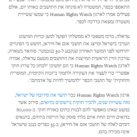
התאספו בכפר, המשטרה לא פינתה את התושבים באותו יום, אולם
פעילים אמרו לארגון
Human Rights Watch
כי שמעו ששיירת
משטרה נמצאת בדרכה לכפר.
עדאלה, מרכז משפטי לא ממשלתי הפועל למען זכויות המיעוט
הערבי בישראל ומייצג את תושבי אום אל-חיראן, חושש כי הפינויים
יתרחשו לפני המועד האחרון שנקבע ל-30 בנובמבר. סוהאד בשארה,
עורכת הדין הראשית המייצגת את התושבים מטעם עדאלה, אמרה
לארגון
Human Rights Watch
כי הם ימשיכו "לבחון כל ערוץ חוקי
אפשרי" כדי לעצור את העקירה ולתמוך ב"זכות הקיומית, המוסרית
והחוקית" של תושבי הכפר "להמשיך לחיות על אדמתם".
ארגון
Human Rights Watch
כבר
תיעד את סירובה של ישראל,
מזה עשרות שנים, להכיר חוקית ביישובים בדואים
, סירוב אשר
כמעט שאינו מאפשר להם לבנות בתים באורח חוקי. כ-80,000
בדואים חיים תחת איום בלתי פוסק של הריסת בתיהם, בתנאים
דומים לאלה של תושבי אום אל-חיראן, ב-35 כפרים בנגב שישראל
אינה מכירה בהם.