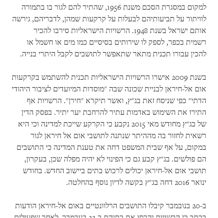
למקום במסגרת הסכם משנת 1956, שהתיר להם לגור בו בתמורה
לוויתור על תביעותיהם לבעלות על קרקעות שמהן, לדבריהם, גירשה
אותם ישראל בשנת 1948. הרשויות הישראליות סירבו להכיר
רשמית בכפר, לספק לו שירותים בסיסיים כמו מים או חשמל או
להכין עבורו תכנית מתאר שתאפשר לתושבים לקבל היתרי בנייה.
בשנת 2009 אישרו הרשויות הישראליות תכנית להשתמש בקרקעות
אום אל-חיראן לבניית שכונה שבה "מוסדות המיועדים לציבור היהודי
הדתי" כפי שניסח זאת בג"ץ, ואשר תיקרא "חירן". הרשויות אף
התירו את השימוש באדמות עתיר להרחבת יער יתיר. בפסק הדין
של בג"ץ מחודש מאי 2015 נקבע כי הקרקע שייכת למדינה וכי היא
רשאית לחזור בה מההיתר שנתנה לתושבי אום אל חיראן לגור
במקום, על אף שבית המשפט דחה את טענת המדינה כי התושבים
הם פולשים. בג"ץ קבע גם כי הפינוי לא יהיה מפלה שכן, בעקרון,
תושבי אום אל-חיראן יכולים לרכוש בתים ביישוב החדש. בחודש
ינואר 2016 דחה בג"ץ בקשה לדיון נוסף בהחלטה.
ב-20 בנובמבר קיבלו התושבים הרלוונטיים באום אל-חיראן הודעות
בכתב כי הרשויות יהרסו את בתיהם ב-22 בנובמבר. לאחר שפעילים