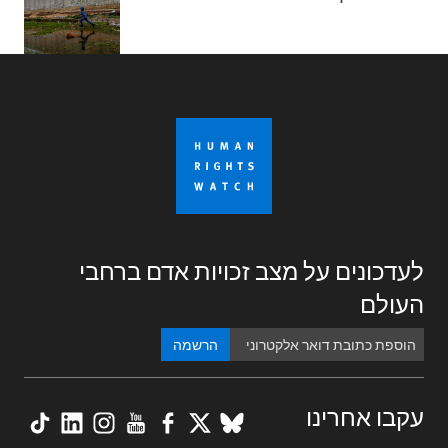
לעדכונים על מצב זכויות אדם ברחבי
העולם
הרשמה
kTok
nkedIn
nstagram
YouTube
Facebook
BlueSky
X
עקבו אחרינו