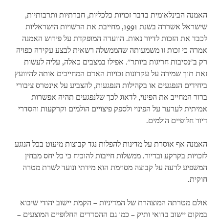
האמנה הבינלאומית בדבר זכויות כלכליות, חברתיות ותרבותיות,
שישראל אשררה בשנת 1991, מחייבת את הרשויות הישראליות
לכבד את הזכות לדיור נאות. הוועדה המופקדת על פירוש האמנה
אמרה כי זכות זו משמעותה שהממשלה רשאית לבצע עקירה כפויה
רק ב"נסיבות חריגות ביותר". אפילו במצבים כאלה, עליה לעשות
זאת תוך שמירה על עקרונות זכויות האדם המחייבים אותה להיוועץ
ביחידים הנפגעים או בקהילות הנפגעות, להצביע על אינטרס ציבורי
ברור המחייב את הפינוי, לדאוג לכך שלנפגעים תהיה אפשרות
אמיתית לערער על הפינוי ולספק פיצויים הולמים וקרקעות והסדרי
דיור חלופיים הולמים.
האמנה אף אוסרת על מדינות להפלות נגד קבוצות מיעוט בכל הנוגע
לזכויות בקרקע ובדיור. ממשלות חייבות להוכיח כי כל יחס מבחין
המשפיע לרעה על קבוצה מסוימת הוא מידתי ונועד לשרת מטרה
חוקית.
אולם מטרתה המוצהרת של המדיניות – הקמת יישוב יהודי שיבוא
במקום יישוב בדואי ותיק – כמו גם ההסדרים החלופיים המוצעים –