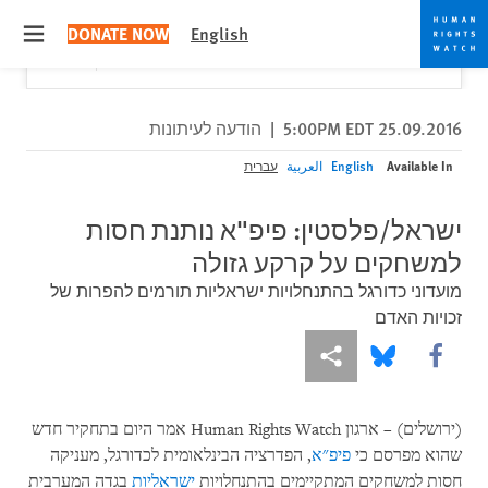
Skip
Skip
Close
Would you like to read this page in English?
✕
DONATE NOW
English
to
to
 menu
Yes
No, don't ask again
cookie
main
content
privacy
notice
25.09.2016 5:00PM EDT
|
הודעה לעיתונות
Available In
English
العربية
עברית
ישראל/פלסטין: פיפ"א נותנת חסות
למשחקים על קרקע גזולה
מועדוני כדורגל בהתנחלויות ישראליות תורמים להפרות של
זכויות האדם
More sharing options
Share this via Bluesky
Share this via Facebook
)
ירושלים) – ארגון
Human Rights Watch
אמר היום בתחקיר חדש
שהוא מפרסם כי
פיפ"א
, הפדרציה הבינלאומית לכדורגל, מעניקה
חסות למשחקים המתקיימים בהתנחלויות
ישראליות
בגדה המערבית