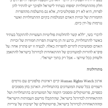
בפעילויותיה העסקיות. לדברי הארגון, הטענה המועלית לעיתים כי
חלק מההתנחלויות יסופחו בעתיד לישראל ולפיכך יש להתיר להן
לפרוח, היא לא רק ספקולטיבית, אלא גם מתעלמת מההפרות
החמורות של זכויות האדם המגולמות בקיום ההתנחלויות ואשר
נגרמות על-ידן כיום.
לדברי בשי, "ללא קשר להחלטות פוליטיות העשויות להתקבל בעתיד
באשר להתנחלויות, ברגע זה הן מייצגות הפרות חמורות של זכויות
האדם וממשיכות לתרום להפרות כאלה. לבעיה זו יש פתרון אחד: על
פיפ"א להורות למועדונים של ההתאחדות לכדורגל בישראל להתאמן
ולשחק ככל שירצו – אבל רק בתוך ישראל".
מתודולוגיה
ארגון
Human Rights Watch
קיים ראיונות טלפוניים עם גורמים
רשמיים בכל ששת המועדונים בהתנחלויות. הארגון בחן מסמכים
כספיים, פרוטוקולים ומסמכי הקמה של המועדונים בהתנחלויות ושל
ההתאחדות לכדורגל בישראל, שהתקבלו מרשם העמותות הישראלי
ומההתאחדות לכדורגל בישראל, פרוטוקולים של ישיבות של עיריות