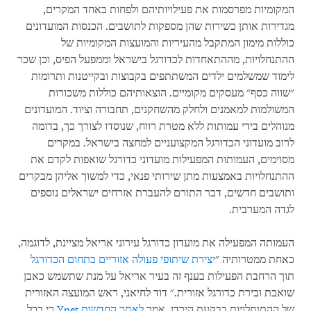
המקומיות מפרסמות את פעילויותיהם ולפחות באחד המקרים,
מגדירות אותן כשירות שהן מספקות לתושבים. הכנסות המועדונים
כוללות מימון המתקבל מהעיריות והמועצות המקומיות של
ההתנחלויות, מההתאחדות לכדורגל בישראל וממפעל הפיס, וכן שכר
לימוד שמשלמים ילדים המשתתפים בקבוצות ובקייטנות ותרומות
"שווה כסף" מעסקים מקומיים. הוצאותיהם כוללות משכורות
המשולמות למאמנים ולחלק מהשחקנים, תחבורה וציוד. המועדונים
מנוהלים בידי עמותות ללא מטרת רווח, שנוסדו לצורך כך, בדומה
לרוב מועדוני הכדורגל המקצועניים למחצה בישראל. במקרים
מסוימים, העמותות המפעילות מועדוני כדורגל שואפות לקדם את
ההתנחלויות באמצעות מתן שירותי פנאי, כדי למשוך אליהן מבקרים
ותושבים חדשים, דבר התורם להעברת אזרחים ישראלים נוספים
לגדה המערבית.
העמותה המפעילה את מועדון כדורגל עירוני אריאל מציינת, לדוגמה,
כאחת ממטרותיה "
יצירת שיתופי פעולה אזוריים בתחום הכדורגל
תוך הרחבת הפעילות בענף זה בעיר אריאל על מנת שתשמש כאבן
שואבת ובירת כדורגל אזורית." דוד לחיאני, ראש המועצה האזורית
של ההתנחלויות בבקעת הירדן, אמר
לאתר החדשות
Ynet
כי בכל