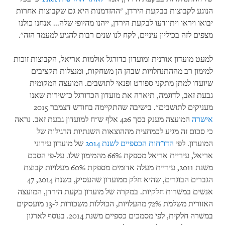
הנוגע לקבוצות בבקעת הירדן, "ההזדמנות היא גם שקבוצות אחרות
יבואו ויראו ויתוודעו לבקעת הירדן, ייהנו מהיופי שלה... אנחנו כולנו
מצפים לזה בכיליון עיניים, לקח לנו שנים רבות להגיע למעמד הזה".
למעט מועדון אורנית ומועדון כדורגל אולמות אריאל, הקבוצות זוכות
למימון רב מההתנחלויות שבהן הן משחקות, ומנצלות תקציבים
שיועדו למתן מתקני ספורט ופנאי לתושבים. המועצה המקומית
גבעת זאב, לדוגמה, תיארה את מועדון הכדורגל כ"שירות שאנו
מעניקים לתושבים". בישיבה שהתקיימה בחודש דצמבר 2015
אישרה
המועצה מענק בסך 426 אלף ש"ח למועדון גבעת זאב. נראה
כי סכום זה מגיע לכמחצית מההוצאות השנתיות הרגילות של
המועדון
.
לפי
הדו"חות הכספיים לשנת 2014
של מועדון עירוני
אריאל, עיריית אריאל מספקת 66% מהמימון שלו. על-פי הסכם
משנת 2011, עיריית מעלה אדומים מספקת 60% מעלויות קבוצת
הגברים הבוגרים, שהיא חלק ממועדון שהעסיק, בשנת 2014, 47
אנשים במשרות חלקיות. במקרה של מועדון בקעת הירדן, המועצה
האזורית משלמת 72% מהעלויות, הכוללות משכורות ל-13 מועסקים
במשרה חלקית, לפי מסמכים כספיים משנת 2014. בנוסף לארגון