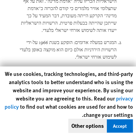
הישראליות הכריזו עליה
"
אדמת מדינה". זאת על אף
שתצלומי אוויר מלמדים כי קודם להכרזה כ"אדמת
מדינה" הקרקע הייתה מעובדת, דבר המעיד על כך
שייתכן שהייתה בבעלות פרטית. הרשויות הישראליות
ייעדו אותה לשימוש אזרחי ישראלי בלעדי.
המגרש במעלה אדומים: הופקע בשנת 1966 על-ידי
הרשויות הירדניות אולם כיום הוא מוקצה באופן בלעדי
לשימוש אזרחי ישראלי.
המגרש בגבעת זאב: קרקע בבעלות פרטית (בעלות
Human Rights Watch cookie preferences
We use cookies, tracking technologies, and third-party
פלסטינית) שנלקחה ללא רשות והכניסה אליה נחסמה
analytics tools to better understand who is using the
בפני בעליה לאחר שהרשויות הישראליות הקימו את
website and improve your experience. By using our
גבעת זאב ומנעו מפלסטינים להיכנס אליה למעט
website you are agreeing to this. Read our
privacy
כעובדים הנזקקים להיתרים מיוחדים. מיועדת באופן
policy
to find out what cookies are used for and how to
בלעדי לשימוש אזרחי ישראלי.
change your settings.
המגרש בבקעת הירדן: אדמת מדינה שנרשמה ככזו
Other options
Accept
לפני הכיבוש הישראלי בשנת 1967, אך מיועדות כעת
באופן בלעדי לשימוש אזרחי ישראלי.