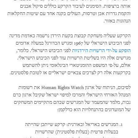
אותה ברציפות. הסימנים לעיבוד הקרקע כוללים סיקול אבנים
והקמת גדרות אבן וטרסות, העולים בקנה אחד עם שיטות החקלאות
הנהוגות באזור.
הקרקע שעליה משחקת קבוצת בקעת הירדן נרשמה כאדמת מדינה
לפני הכיבוש הישראלי של 1967 ומגרש הכדורגל במעלה אדומים
הופקע על-ידי הרשויות הירדניות
לפני הכיבוש הישראלי. כלומר,
מגרשים אלה היו בשליטת הרשויות עוד לפני הכיבוש הישראלי.
אולם, על-פי המשפט ההומניטארי הבינלאומי ניתן להשתמש
בקרקעות אלה רק לצרכים צבאיים ישראליים או לטובת פלסטינים.
לסיכום, הניתוח של ארגון Human Rights Watch את רשומות
המנהל האזרחי הישראלי והמרכז למיפוי ישראל שקיבל ארגון כרם
נבות, מלמד שהמעמד של המגרשים שבהם מתקיימים המשחקים
של המועדונים בהתנחלויות הוא כדלקמן:
המגרשים באריאל ובאורנית: קרקע שייתכן שהייתה
בבעלות פרטית (בעלות פלסטינית) שהרשויות