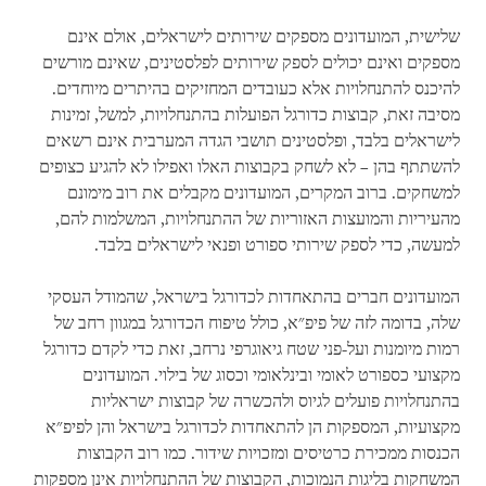
שלישית, המועדונים מספקים שירותים לישראלים, אולם אינם
מספקים ואינם יכולים לספק שירותים לפלסטינים, שאינם מורשים
להיכנס להתנחלויות אלא כעובדים המחזיקים בהיתרים מיוחדים.
מסיבה זאת, קבוצות כדורגל הפועלות בהתנחלויות, למשל, זמינות
לישראלים בלבד, ופלסטינים תושבי הגדה המערבית אינם רשאים
להשתתף בהן – לא לשחק בקבוצות האלו ואפילו לא להגיע כצופים
למשחקים. ברוב המקרים, המועדונים מקבלים את רוב מימונם
מהעיריות והמועצות האזוריות של ההתנחלויות, המשלמות להם,
למעשה, כדי לספק שירותי ספורט ופנאי לישראלים בלבד
.
המועדונים חברים בהתאחדות לכדורגל בישראל, שהמודל העסקי
שלה, בדומה לזה של פיפ"א, כולל טיפוח הכדורגל במגוון רחב של
רמות מיומנות ועל-פני שטח גיאוגרפי נרחב, זאת כדי לקדם כדורגל
מקצועי כספורט לאומי ובינלאומי וכסוג של בילוי. המועדונים
בהתנחלויות פועלים לגיוס ולהכשרה של קבוצות ישראליות
מקצועיות, המספקות הן להתאחדות לכדורגל בישראל והן לפיפ"א
הכנסות ממכירת כרטיסים ומזכויות שידור. כמו רוב הקבוצות
המשחקות בליגות הנמוכות, הקבוצות של ההתנחלויות אינן מספקות