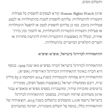
ותשלום מסים.
ארגון
Human Rights Watch
קורא לעסקים להפסיק כל פעילות
הקשורה להתנחלויות. עליהם להפסיק לשבת בהתנחלויות או לבצע
פעילויות בתוכן. כמו כן עליהם להפסיק לממן או לתפעל התנחלויות
או פעילות ותשתית הקשורות להתנחלויות, או לתמוך בהן בדרך
אחרת, ובכלל זה באמצעות התקשרות חוזית לרכישת סחורות או
תוצרים חקלאיים המיוצרים בהתנחלויות.
ההתאחדות לכדורגל בישראל, אופ"א ופיפ"א
ההתאחדות לכדורגל בישראל חברה בפיפ"א מאז שנת 1929. בנוסף
היא חברה באיגוד התאחדויות הכדורגל האירופיות (אופ"א).
ההתאחדות היא עמותה והכנסותיה בשנת 2014 הסתכמו ב-85 מיליון
ש"ח, רובם מממשלת ישראל (באמצעות מפעל הפיס), ממכירת
כרטיסים ומזכויות שידור, ומהעברות כספים מפיפ"א ומאופ"א עבור
ארגון משחקים ופיתוח תשתיות. במסמכי ההתאחדות לכדורגל
בישראל נרשמו 1,076 מועסקים בתשלום בשנת 2013. הוצאותיה של
ההתאחדות כללו, בנוסף על תשלום משכורות, תמיכה במועדונים