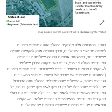
Click to expand Image
Map source: Kerem Navot © 2016 Human Rights Watch
בנוסף, מועדונים אלה מספקים במהלך העונה משרות חלקיות
למקצת מתושבי ההתנחלויות, ובכך הופכים אותן למקומות מגורים
מושכים יותר, באמצעות אספקת הכנסה משלימה קרוב לבית.
המועדונים מעלה אדומים, גבעת זאב ובקעת הירדן משלמים
לשחקניהם סכומים השווים בערכם למשכורות עבור משרות חלקיות
(המועדונים מפרטים את שכרם של השחקנים בעלי המשכורות
הגבוהות ביותר, שהתשלום שהם מקבלים במהלך עונת הכדורגל
מגיע לסכום שנתי כולל של בין 12 אלף ל-26 אלף ש"ח). בנוסף, כל
המועדונים משלמים שכר למאמניהם. כך עולה מראיונות עם בעלי
תפקידים במועדונים ומהמסמכים הכספיים שלהם. השחקנים
והמאמנים מגיעים בחלקם מישראל ובחלקם מההתנחלויות.