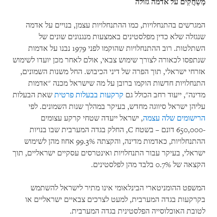
מְשַׂחֲקִים על אדמה גזולה
המגרשים בהתנחלויות, כמו ההתנחלויות עצמן, בנויים על אדמה
שנגזלה שלא כדין מפלסטינים באמצעות מנגנונים שונים של
השתלטות. רוב ההתנחלויות שהוקמו לפני 1979 נבנו על אדמות
שנתפסו לכאורה לצורך שימוש צבאי, אולם לאחר מכן יועדו לשימוש
אזרחי ישראלי, תוך הפרה של דיני הכיבוש. החל משנות השמונים,
התנחלויות חדשות הוקמו ברובן על מה שישראל מכנה
"
אדמות
מדינה", ייעוד רחב הכולל גם
קרקעות בבעלות פרטית
שאת הבעלות
עליהן ישראל סיווגה מחדש, בעיקר במהלך שנות השמונים. לפי
הרישומים שלה עצמה
, ישראל ייעדה שטחי קרקע עצומים
-650,000 דונם – בשטח C, החלק בגדה המערבית שבו בנויות
ההתנחלויות, כאדמות מדינה, והקצתה 99.3% אחוז מהן לשימוש
ישראלי, בעיקר עבור התנחלויות ואינטרסים עסקיים ישראליים, תוך
הקצאה של 0.7% בלבד מהן לפלסטינים.
המשפט ההומניטארי הבינלאומי אינו מתיר לישראל להשתמש
בקרקעות בגדה המערבית, למעט לצרכים צבאיים ישראליים או
לטובת האוכלוסייה הפלסטינית בגדה המערבית.