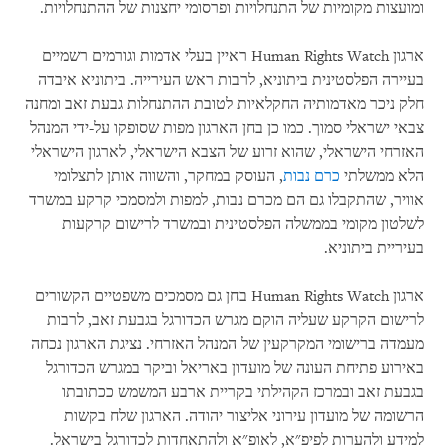
ומועצות מקומיות של התנחלויות ופרסומי יחצנות של ההתנחלויות.
ארגון
Human Rights Watch
ראיין בעלי אדמות וגורמים רשמיים
בעיירה הפלסטינית ביתוניא, לרבות ראש העירייה. ביתוניא איבדה
חלק ניכר מאדמותיה החקלאיות לטובת ההתנחלות גבעת זאב ומחנה
צבאי ישראלי סמוך. כמו כן בחן הארגון מפות שסופקו על-ידי המנהל
האזרחי הישראלי, שהוא זרוע של הצבא הישראלי, לארגון הישראלי
הלא ממשלתי
כרם נבות
, העוסק במחקר, והשווה אותן לתצלומי
אוויר, שהתקבלו גם הם מכרם נבות, למפות ולמסמכי קרקע במשרד
לשלטון מקומי בממשלה הפלסטינית ובמשרד לרישום קרקעות
בעיריית ביתוניא.
ארגון
Human Rights Watch
בחן גם מסמכים משפטיים הקשורים
לרישום הקרקע שעליה הוקם מגרש הכדורגל בגבעת זאב, לרבות
מעמדה ברישומי המקרקעין של המנהל האזרחי. נציגת הארגון נכחה
באירוע פתיחת העונה של מועדון באריאל וביקר במגרש הכדורגל
בגבעת זאב ובמרכז הקהילתי בקריית ארבע המשמש ככתובתו
הרשומה של מועדון עירוני אליצור יהודה. הארגון שלח בקשות
למידע ולהערות לפיפ"א, לאופ"א ולהתאחדות לכדורגל בישראל.