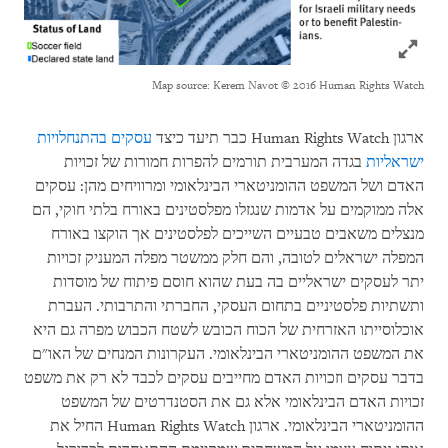
Click to expand Image
Map source: Kerem Navot © 2016 Human Rights Watch
ארגון
Human Rights Watch
כבר תיעד כיצד
עסקים בהתנחלויות
ישראליות
בגדה המערבית תורמים להפרות חמורות של זכויות
האדם ושל המשפט ההומניטארי הבינלאומי ומרוויחים מהן: עסקים
אלה ממוקמים על אדמות שנגזלו מפלסטינים באורח בלתי חוקי, הם
מנצלים משאבים טבעיים השייכים לפלסטינים אך הוקצו באורח
המפלה ישראלים לטובה, והם חלק ממשטר מפלה המעניק זכויות
יתר לעסקים ישראליים בה בעת שהוא חוסם פיתוח של מוסדות
ותשתיות פלסטיניים בתחום העסקי, החברתי והתרבותי. העברת
אוכלוסייתו האזרחית של הכוח הכובש לשטח הכבוש מפרה גם היא
את המשפט ההומניטארי הבינלאומי. העקרונות המנחים של האו"ם
בדבר עסקים וזכויות האדם מחייבים עסקים לכבד לא רק את משפט
זכויות האדם הבינלאומי אלא גם את הסטנדרטים של המשפט
ההומניטארי הבינלאומי. ארגון
Human Rights Watch
החיל את