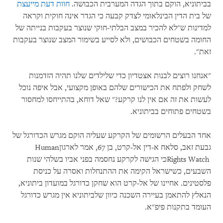
בביתוניא, הוקם בתוך הגדה המערבית הכבושה.
חוות דעת מייעצת
של בית הדין הבינלאומי לצדק קבעה כי הגדר אינה חוקית וקראה
למדינות ש"לא להכיר במצב הבלתי-חוקי שנוצר בעקבות בנייתה של
החומה בשטחים הכבושים, ולא לסייע בשימור המצב שנוצר בעקבות
זאת".
"אנחנו רוצים לבנות אצטדיון כדי שלילדים שלנו תהיה הזדמנות
לשחק ולפתח את הכישורים שלהם באופן מקצועי, אבל איפה נוכל
לעשות את זה אם אין לנו קרקע?" שאל דוחא, בהתייחסו למחסור
בשטחים פתוחים בביתוניא.
אחד הבעלים הרשומים של הקרקע שעליה הוקם מגרש הכדורגל של
גבעת זאב, סלאח א-דין אל-קרט, בן 67, אמר לארגון
Human
Rights Watch
כי הגישה לקרקע נחסמה בפני אביו בשלהי שנות
השבעים, כשישראל הקימה את ההתנחלות ואסרה על כניסת
פלסטינים. אחיינו של אל-קרט הוא שחקן כדורגל במועדון ביתוניא,
הנאלץ להתאמן בעיירה השכנה כיוון שלביתוניא אין מגרש כדורגל
העומד בתקנות פיפ"א.