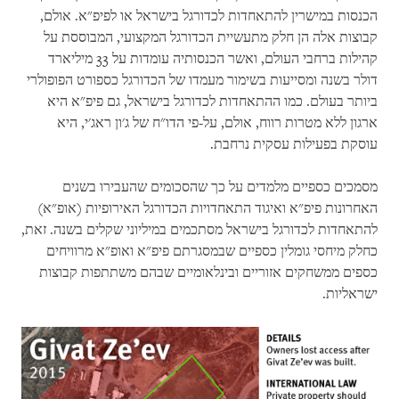
הכנסות במישרין להתאחדות לכדורגל בישראל או לפיפ"א. אולם,
קבוצות אלה הן חלק מתעשיית הכדורגל המקצועי, המבוססת על
קהילות ברחבי העולם, ואשר הכנסותיה עומדות על 33 מיליארד
דולר בשנה ומסייעות בשימור מעמדו של הכדורגל כספורט הפופולרי
ביותר בעולם
.
כמו ההתאחדות לכדורגל בישראל, גם פיפ"א היא
ארגון ללא מטרות רווח, אולם, על-פי הדו"ח של ג'ון ראג'י, היא
עוסקת בפעילות עסקית נרחבת.
מסמכים כספיים מלמדים על כך שהסכומים שהעבירו בשנים
האחרונות פיפ"א ואיגוד התאחדויות הכדורגל האירופיות (אופ"א)
להתאחדות לכדורגל בישראל מסתכמים במיליוני שקלים בשנה. זאת,
כחלק מיחסי גומלין כספיים שבמסגרתם פיפ"א ואופ"א מרוויחים
כספים ממשחקים אזוריים ובינלאומיים שבהם משתתפות קבוצות
ישראליות
.