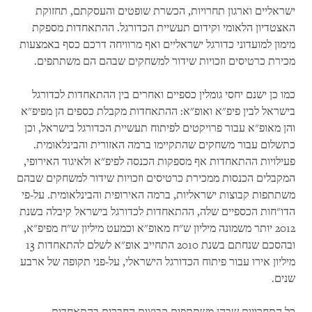
ישראליים וארגון תחרויות, הכשרת שופטים והעסקתם, תחזוקת
האצטדיון הלאומי וקידום תעשיית הכדורגל. ההתאחדות מספקת
מימון למועדוני כדורגל ישראליים ואף מרוויחה דרכם כסף באמצעות
מכירת כרטיסים וזכויות שידור למשחקים שבהם הם משתתפים.
כמו כן ישנם יחסי גומלין כספיים ואחרים בין ההתאחדות לכדורגל
בישראל לבין פיפ"א ואופ"א: ההתאחדות מקבלת כספים הן מפיפ"א
והן מאופ"א עבור פרויקטים לפיתוח תעשיית הכדורגל בישראל, וכן
כתשלום עבור משחקים שהתקיימו ברמה האזורית והבינלאומית.
פעילויות ההתאחדות אף מספקות הכנסה לפיפ"א ולאיגוד האירופי,
המקבלים הכנסות ממכירת כרטיסים וזכויות שידור למשחקים שבהם
משתתפות קבוצות ישראליות, ברמה האירופית והבינלאומית. על-פי
הדו"חות הכספיים שלה, ההתאחדות לכדורגל בישראל קיבלה בשנת
2012 יותר משמונה מיליון ש"ח מאופ"א וכמעט מיליון ש"ח מפיפ"א,
ובהסכם שנחתם בשנת 2010 התחייב אופ"א לשלם להתאחדות 13
מיליון אירו עבור פיתוח הכדורגל הישראלי, על-פני תקופה של ארבע
שנים.