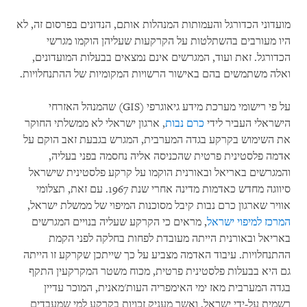
מועדוני הכדורגל והעמותות המנהלות אותם, הנדונים בפרסום זה, לא
היו מעורבים בהשתלטות על הקרקעות שעליהן הוקמו מגרשי
הכדורגל. זאת ועוד, המגרשים אינם נמצאים בבעלות המועדונים,
ואלה משתמשים בהם באישור הרשויות המקומיות של ההתנחלויות.
על פי רישומי מערכת מידע גיאוגרפי
(GIS)
שהמנהל האזרחי
הישראלי העביר לידי
כרם נבות
, ארגון ישראלי לא ממשלתי החוקר
את השימוש בקרקע בגדה המערבית, המגרש בגבעת זאב הוקם על
אדמה פלסטינית פרטית שהכניסה אליה נחסמה בפני בעליה,
והמגרשים באריאל ובאורנית הוקמו על קרקע פלסטינית שישראל
סיווגה מחדש כאדמות מדינה אחרי שנת 1967. עם זאת, תצלומי
אוויר שארגון כרם נבות קיבל מסוכנות המיפוי של ממשלת ישראל,
המרכז למיפוי ישראל
, מראים כי הקרקע שעליה בנויים המגרשים
באריאל ובאורנית הייתה מעובדת לפחות בחלקה לפני הקמת
ההתנחלויות. עיבוד האדמה מצביע על כך שייתכן שקרקע זו הייתה
גם היא בבעלות פלסטינית פרטית, מכוח משטר המקרקעין התקף
בגדה המערבית מאז ימי האימפריה העות'מאנית, המוכר עדיין
רשמית על-ידי ישראל, ואשר מעניק זכויות בקרקע למי שמעבדים