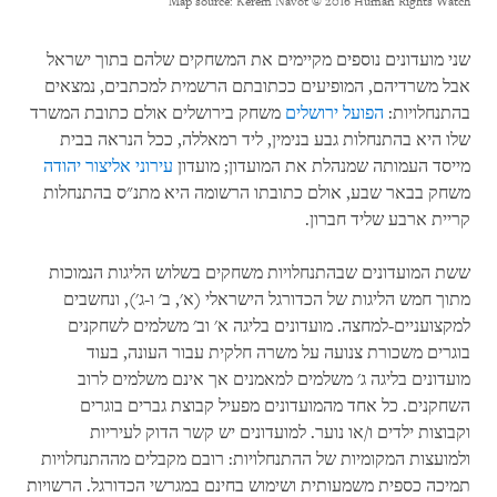
Map source: Kerem Navot © 2016 Human Rights Watch
שני מועדונים נוספים מקיימים את המשחקים שלהם בתוך ישראל
אבל משרדיהם, המופיעים ככתובתם הרשמית למכתבים, נמצאים
בהתנחלויות:
הפועל ירושלים
משחק בירושלים אולם כתובת המשרד
שלו היא בהתנחלות גבע בנימין, ליד רמאללה, ככל הנראה בבית
מייסד העמותה שמנהלת את המועדון; מועדון
עירוני אליצור יהודה
משחק בבאר שבע, אולם כתובתו הרשומה היא מתנ"ס בהתנחלות
קריית ארבע שליד חברון.
ששת המועדונים שבהתנחלויות משחקים בשלוש הליגות הנמוכות
מתוך חמש הליגות של הכדורגל הישראלי (א', ב' ו-ג'), ונחשבים
למקצועניים-למחצה. מועדונים בליגה א' וב' משלמים לשחקנים
בוגרים משכורת צנועה על משרה חלקית עבור העונה, בעוד
מועדונים בליגה ג' משלמים למאמנים אך אינם משלמים לרוב
השחקנים. כל אחד מהמועדונים מפעיל קבוצת גברים בוגרים
וקבוצות ילדים ו/או נוער. למועדונים יש קשר הדוק לעיריות
ולמועצות המקומיות של ההתנחלויות: רובם מקבלים מההתנחלויות
תמיכה כספית משמעותית ושימוש בחינם במגרשי הכדורגל. הרשויות