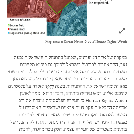
Click to expand Image
Map source: Kerem Navot © 2016 Human Rights Watch
במקרה של אחד המועדונים, שפועל בהתנחלות הישראלית גבעת
זאב, ההתאחדות לכדורגל בישראל ולפיכך גם פיפ"א מקיימות
משחקים במגרש שהכניסה אליו נחסמה בפני בעליו הפלסטינים: שתי
משפחות מהעיירה הסמוכה ביתוניא, שאינן יכולות להגיע לאדמתן
מאז הקימה ישראל את ההתנחלות בשנת 1977 ואסרה על פלסטינים
להיכנס אליה. ראש עיריית ביתוניא, ריבחי דוחא, אמר לארגון
Human Rights Watch
כי העיירה הפלסטינית איבדה את רוב
אדמתה החקלאית עקב צווים צבאיים ישראליים האוסרים על
הגישה לאדמות ועקב מכשולים פיזיים שהציב הצבא. לפני יותר
מעשור, הקימה ישראל "גדר הפרדה" המנתקת את חלקה הבנוי של
ביתוניא משטחים של העיירה עצמה. חלק ניכר מהגדר, לרבות