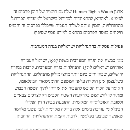
ארגון
Human Rights Watch
שלח גם תקציר של תוכן פרסום זה
לפיפ"א, לאופ"א, להתאחדות לכדורגל בישראל ולמועדוני הכדורגל
בהתנחלויות, הזמין אותם לשלוח תגובות שייכללו בפרסום זה והכניס
תיקונים בנוסח הפרסום בהתאם למידע נוסף שסיפקו.
פעילות עסקית בהתנחלויות ישראליות בגדה המערבית
מאז כבשה את הגדה המערבית בשנת 1967, ישראל העבירה
אזרחים ישראלים ל-137 התנחלויות בגדה המערבית, לרבות במזרח
ירושלים, שבהן חיים כיום יותר מחצי מיליון מתנחלים. ההתנחלויות
כשלעצמן אינן חוקיות על-פי המשפט ההומניטארי הבינלאומי,
האוסר על הכוח הכובש להעביר את אזרחיו לתוך השטח הכבוש
ומתיר לו להשתמש בקרקעות השטח הכבוש רק לצרכים צבאיים
ולטובת האוכלוסייה המקומית. התובעת בבית הדין הפלילי
הבינלאומי עורכת בימים אלה בדיקה מקדמית לגבי פשעי מלחמה
שאפשר שבוצעו בפלסטין, לרבות הקמת ההתנחלויות והרחבתן.