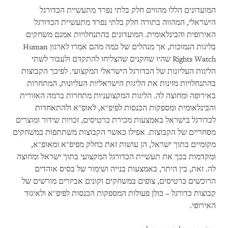
המועדונים הללו מהווים חלק בלתי נפרד מתעשיית הכדורגל
הישראלי, המהווה בתורה חלק בלתי נפרד מתעשיית הכדורגל
האירופית והבינלאומית. המועדונים בהתנחלויות אמנם משחקים
בליגות הנמוכות, אך מנהלים של כמה מהם אמרו לארגון
Human
Rights Watch
שהיו שחקנים שהצליחו להתקדם ולעבור לשתי
הליגות העליונות של הכדורגל הישראלי המקצועי. לפיכך הקבוצות
בהתנחלויות מזינות את הליגות הישראליות העליונות, המתחרות
באירופה ומחוצה לה. הליגות המקצועניות מתחרות ברמה האזורית
והבינלאומית ומספקות הכנסות לפיפ"א, לאופ"א ולהתאחדות
לכדורגל בישראל באמצעות מכירת כרטיסים, זכויות שידור ומוצרים
מסחריים של הקבוצות. אפילו כאשר הקבוצות משתתפות במשחקים
מקומיים בתוך ישראל, הן עושות זאת כחלק מפיפ"א ומאופ"א,
ומקדמות בכך את תעשיית הכדורגל המקצועי בתוך ישראל ומחוצה
לה. זאת, בין היתר, באמצעות בנייה ושימור של בסיס אוהדים
הרוכשים כרטיסים, צופים במשחקים וקונים אביזרים מורשים של
קבוצות כדורגל – כולן פעולות המספקות הכנסות לפיפ"א ולאיגוד
האירופי.