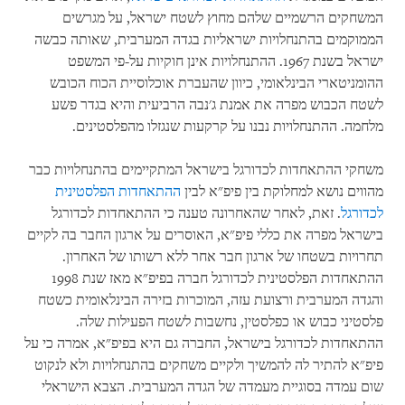
המשחקים הרשמיים שלהם מחוץ לשטח ישראל, על מגרשים
הממוקמים בהתנחלויות ישראליות בגדה המערבית, שאותה כבשה
ישראל בשנת 1967. ההתנחלויות אינן חוקיות על-פי המשפט
ההומניטארי הבינלאומי, כיוון שהעברת אוכלוסיית הכוח הכובש
לשטח הכבוש מפרה את אמנת ג'נבה הרביעית והיא בגדר פשע
מלחמה. ההתנחלויות נבנו על קרקעות שנגזלו מהפלסטינים.
משחקי ההתאחדות לכדורגל בישראל המתקיימים בהתנחלויות כבר
מהווים נושא למחלוקת בין פיפ"א לבין
ההתאחדות הפלסטינית
לכדורגל
. זאת, לאחר שהאחרונה טענה כי ההתאחדות לכדורגל
בישראל מפרה את כללי פיפ"א, האוסרים על ארגון החבר בה לקיים
תחרויות בשטחו של ארגון חבר אחר ללא רשותו של האחרון.
ההתאחדות הפלסטינית לכדורגל חברה בפיפ"א מאז שנת 1998
והגדה המערבית ורצועת עזה, המוכרות בזירה הבינלאומית כשטח
פלסטיני כבוש או כפלסטין, נחשבות לשטח הפעילות שלה.
ההתאחדות לכדורגל בישראל, החברה גם היא בפיפ"א, אמרה כי על
פיפ"א להתיר לה להמשיך ולקיים משחקים בהתנחלויות ולא לנקוט
שום עמדה בסוגיית מעמדה של הגדה המערבית. הצבא הישראלי