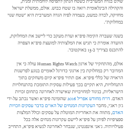
שולט בגדה המערבית כשטח הנתון לתפיסה לוחמתית זמנית,
והקהילה הבינלאומית רואה בו שטח כבוש. אולם, ממשלת ישראל
מחזיקה, לבדה כמעט, בעמדה לפיה הגדה המערבית היא "שטח שנוי
במחלוקת".
בשנה שעברה הקימה פיפ"א ועדת מעקב כדי ליישב את המחלוקת,
הוועדה אומרת כי תגיש את המלצותיה למועצת פיפ"א הצפויה
להתכנס בציריך ב-13 באוקטובר.
אולם, מהתחקיר של ארגון
Human Rights Watch
עולה כי אין
המדובר רק במחלוקת בין ארגוני כדורגל לאומיים בנוגע לפרשנות
הראויה של כללי פיפ"א. אם תתיר פיפ"א קיום משחקים בתוך
התנחלויות, היא תקיים בכך פעילות עסקית התומכת בהתנחלויות
הישראליות, בניגוד למחויבויות שאישרה לאחרונה בתחום זכויות
האדם.
דו"ח מחודש אפריל 2016
שהזמינה פיפ"א ואשר נכתב על-ידי
ג'ון ראג'י, מחבר
העקרונות המנחים של האו"ם בדבר עסקים וזכויות
האדם
, מתווה את האחריות המוטלת על עסקים וכולל המלצות
ספציפיות לפיהן על פיפ"א ליישם עקרונות מנחים אלה בכל
פעילויותיה. ג'אני אינפנטינו, שנבחר לאחרונה לנשיא פיפ"א, התחייב