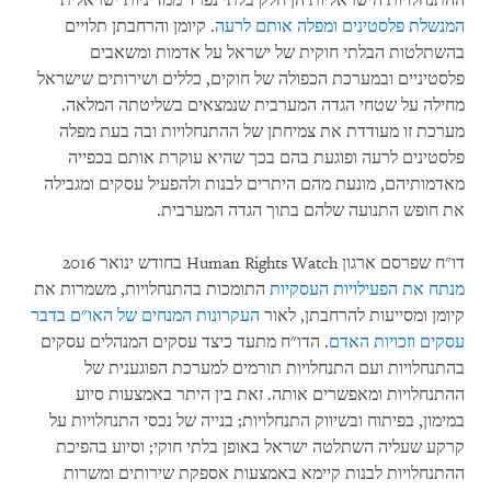
ההתנחלויות הישראליות הן חלק בלתי נפרד ממדיניות ישראלית
המנשלת פלסטינים ומפלה אותם לרעה
. קיומן והרחבתן תלויים
בהשתלטות הבלתי חוקית של ישראל על אדמות ומשאבים
פלסטיניים ובמערכת הכפולה של חוקים, כללים ושירותים שישראל
מחילה על שטחי הגדה המערבית שנמצאים בשליטתה המלאה.
מערכת זו מעודדת את צמיחתן של ההתנחלויות ובה בעת מפלה
פלסטינים לרעה ופוגעת בהם בכך שהיא עוקרת אותם בכפייה
מאדמותיהם, מונעת מהם היתרים לבנות ולהפעיל עסקים ומגבילה
את חופש התנועה שלהם בתוך הגדה המערבית.
דו"ח שפרסם ארגון
Human Rights Watch
בחודש ינואר 2016
מנתח את הפעילויות העסקיות
התומכות בהתנחלויות, משמרות את
קיומן ומסייעות להרחבתן, לאור
העקרונות המנחים של האו"ם בדבר
עסקים וזכויות האדם
. הדו"ח מתעד כיצד עסקים המנהלים עסקים
בהתנחלויות ועם התנחלויות תורמים למערכת הפוגענית של
ההתנחלויות ומאפשרים אותה. זאת בין היתר באמצעות סיוע
במימון, בפיתוח ובשיווק התנחלויות; בנייה של נכסי התנחלויות על
קרקע שעליה השתלטה ישראל באופן בלתי חוקי; וסיוע בהפיכת
ההתנחלויות לבנות קיימא באמצעות אספקת שירותים ומשרות