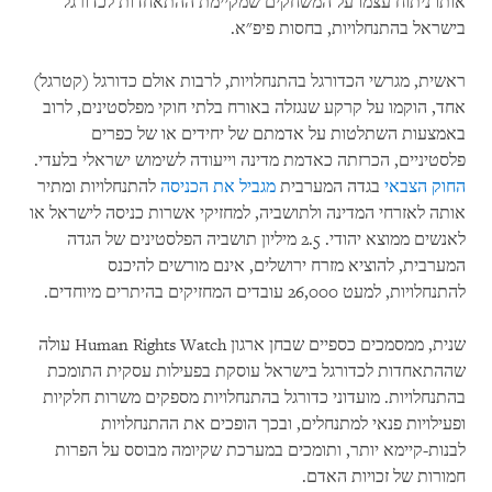
אותו ניתוח עצמו על המשחקים שמקיימת ההתאחדות לכדורגל
בישראל בהתנחלויות, בחסות פיפ"א.
ראשית, מגרשי הכדורגל בהתנחלויות, לרבות אולם כדורגל (קטרגל)
אחד, הוקמו על קרקע שנגזלה באורח בלתי חוקי מפלסטינים, לרוב
באמצעות השתלטות על אדמתם של יחידים או של כפרים
פלסטיניים, הכרזתה כאדמת מדינה וייעודה לשימוש ישראלי בלעדי.
החוק הצבאי
בגדה המערבית
מגביל את הכניסה
להתנחלויות ומתיר
אותה לאזרחי המדינה ולתושביה, למחזיקי אשרות כניסה לישראל או
לאנשים ממוצא יהודי
.
2.5 מיליון תושביה הפלסטינים של הגדה
המערבית, להוציא מזרח ירושלים, אינם מורשים להיכנס
להתנחלויות, למעט 26,000 עובדים המחזיקים בהיתרים מיוחדים.
שנית, ממסמכים כספיים שבחן ארגון
Human Rights Watch
עולה
שההתאחדות לכדורגל בישראל עוסקת בפעילות עסקית התומכת
בהתנחלויות. מועדוני כדורגל בהתנחלויות מספקים משרות חלקיות
ופעילויות פנאי למתנחלים, ובכך הופכים את ההתנחלויות
לבנות-קיימא יותר, ותומכים במערכת שקיומה מבוסס על הפרות
חמורות של זכויות האדם.