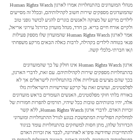
מנהלי המועדונים בהתנחלויות אמרו לארגון
Human Rights Watch
שהמועדונים מספקים שירות חשוב לקהילותיהם, ובכלל זה מסייעים
לילדים מרקע של מצוקה ולאנשים בוגרים להגיע לכושר גופני טוב
ולקיים אורח חיים בריא. בן חדד, מנהל מועדון כדורגל עירוני אריאל,
אמר לארגון
Human Rights Watch
שהמועדון שלו מספק פעילות
פנאי בטוחה לילדים בקהילה, לרבות כאלה הבאים מרקע משפחתי
ו/או חברתי-כלכלי קשה
.
ארגון
Human Rights Watch
אינו חולק על כך שהמועדונים
בהתנחלויות מספקים שירות לקהילותיהם. עם זאת, לדברי הארגון,
בכך שהם מציעים פעילויות אלה בהתנחלויות לישראלים אך לא
לפלסטינים, ועושים זאת על קרקע שהרשויות הישראליות גזלו
באורח בלתי חוקי מפלסטינים, האנשים העומדים בראש מועדונים
אלה, יהיו כוונותיהם טובות ככל שיהיו, תורמים להפרות חמורות של
זכויות האדם. לדברי ארגון
Human Rights Watch
, ללא קשר
למחלוקת הפוליטית המתמשכת בנוגע לגורל ההתנחלויות ומועדוני
הכדורגל שלהן, מתן חסות למשחקים בהתנחלויות עומד בניגוד
להתחייבות שחידשה פיפ"א לאחרונה, לכבד את זכויות האדם