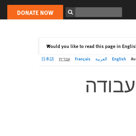
DONATE NOW
Print
Search
DONATE NOW
Close
Would you like to read this page in Engli
✕
Av
English
العربية
Français
עברית
日本語
עבודה