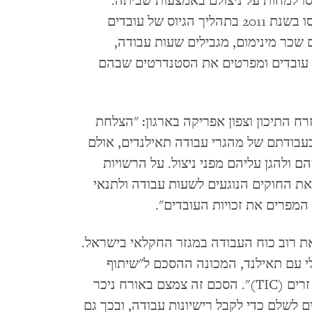
סו למחות על ניצולם באמצעות שביתה.
בעיות אלה נמשכות על אף שיפורים שהוכנסו בשנת 2011 בתהליך הגיוס של עובדים
 שכר מינימום, מגבילים שעות עבודה,
ל עובדים ומפרטים את הסטנדרטים שבהם
ח התיכון וצפון אפריקה בארגון: "הצלחת
עבודתם של מהגרי עבודה תאילנדים, אולם
ם ולהגן עליהם מפני ניצול. על הרשויות
את החוקים הנוגעים לשעות עבודה ולתנאי
המפרים את זכויות העובדים".
וים את רוב כוח העבודה במגזר החקלאי בישראל.
לטרלי עם תאילנד, המכונה ההסכם ל"שיתוף
פעולה תאילנד-ישראל לגיוס עובדי חקלאות זרים (TIC)". הסכם זה צמצם באורח ניכר
 לשלם כדי לקבל רישיונות עבודה, ובכך גם