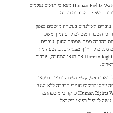
את פגיעותם לעבודת כפייה. אולם, ארגון Human Rights Watch מצא כי תנאים נצלניים
ודנה משימה מסובכת ויקרה.
ארגון Human Rights Watch נפגש עם 173 עובדים תאילנדים בעשרה מושבים בצפון
רו כי השכר המשולם להם נמוך משכר
כות בהרבה ממה שמתיר החוק, עובדים
ם מנסים להחליף מעסיקים. בתשעה מתוך
עשרת היישובים שבהם בחן ארגון Human Rights Watch את תנאי המחייה, עובדים
אויים.
כאבי ראש, קשיי נשימה ובעיות רפואיות
ה ייחסו לריסוס חומרי הדברה ללא הגנה
נאותה. עובדים מסוימים אמרו לארגון Human Rights Watch כי קרובי משפחתם
גישה לטיפול רפואי בישראל.