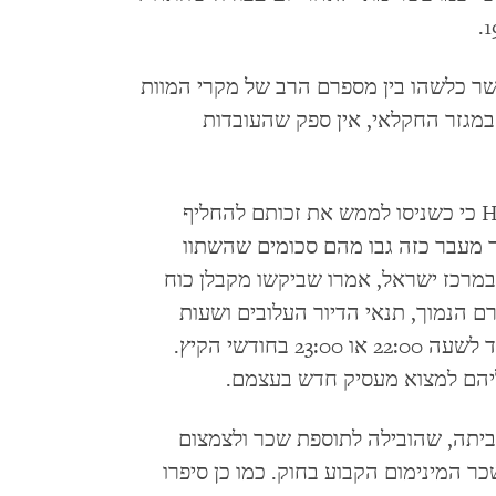
 קשר כלשהו בין מספרם הרב של מקרי המוות
במגזר החקלאי, אין ספק שהעובדות
עובדים אמרו לארגון Human Rights Watch כי כשניסו לממש את זכותם להחליף
ר מעבר כזה גבו מהם סכומים שהשתוו
מרכז ישראל, אמרו שביקשו מקבלן כוח
 הנמוך, תנאי הדיור העלובים ושעות
העבודה המפורזות – מ-5:00 לפנות בוקר ועד לשעה 22:00 או 23:00 בחודשי הקיץ.
יהם למצוא מעסיק חדש בעצמם.
ביתה, שהובילה לתוספת שכר ולצמצום
 המינימום הקבוע בחוק. כמו כן סיפרו