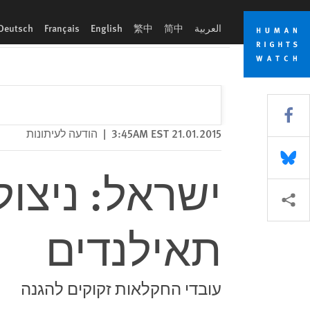
Skip
Skip
ישראל: ניצול חמור של מהגרי עבודה תאילנדים
to
to
العربية
简中
繁中
English
Français
Deutsch
cookie
main
content
privacy
notice
Share this via Facebook
21.01.2015 3:45AM EST
|
הודעה לעיתונות
Share this via Bluesky
ישראל: ניצו
More sharing options
תאילנדים
עובדי החקלאות זקוקים להגנה