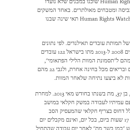
רוב העובדים שאותם ביקר ארגון Human Rights Watch שוכנו במבנים שלא נועדו
י כביסה ומטבחים מאולתרים. באחד המשקים
החקלאיים הראו עובדים תאילנדים לארגון Human Rights Watch תאי שינה שבנו
ל תמותת עובדים תאילנדים. לפי נתונים
ממשלתיים שדווחו בעיתון "הארץ", בין השנים 2008 ל-2013 מתו בישראל 122 עובדים
ילנדים. הרשויות ייחסו את מותם של 43 מהם ל"תסמונת המוות הלילי הפתאומי",
מחלת לב הפוגעת בגברים אסיאתיים צעירים ובריאים מכל בחינה אחרת, ולגבי 22 מהם
ות לא ביצעו נתיחה שלאחר המוות.
אחד מ-22 עובדים אלה, פראיוואן סיסוקהא, בן 37, מת בשנתו בחודש מאי 2013. למחרת
ו שוחח ארגון Human Rights Watch עם עמיתיו לעבודה במשק חקלאי במושב
לל דחוס בצריף חקלאי שהמעסיק הסב
למגורי עובדים. הם סיפרו כי הם עובדים עד 17 שעות ביום, בכל יום, ואינם מקבלים יום
ש "כמו בשר מת" לאחר יום עבודה שהתחיל