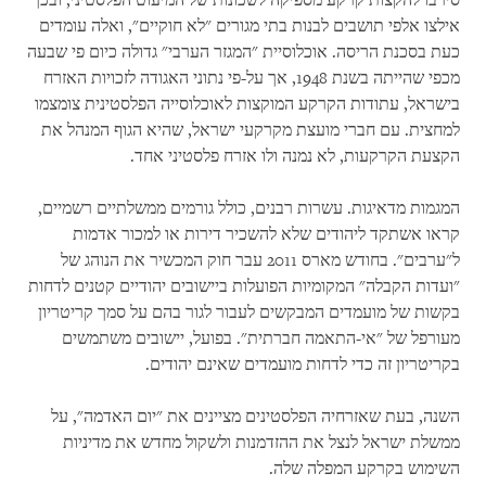
סירבו להקצות קרקע מספיקה לשכונות של המיעוט הפלסטיני, ובכך
אילצו אלפי תושבים לבנות בתי מגורים "לא חוקיים", ואלה עומדים
כעת בסכנת הריסה. אוכלוסיית "המגזר הערבי" גדולה כיום פי שבעה
מכפי שהייתה בשנת
1948
, אך על-פי נתוני האגודה לזכויות האזרח
בישראל, עתודות הקרקע המוקצות לאוכלוסייה הפלסטינית צומצמו
למחצית. עם חברי מועצת מקרקעי ישראל, שהיא הגוף המנהל את
הקצעת הקרקעות, לא נמנה ולו אזרח פלסטיני אחד.
המגמות מדאיגות. עשרות רבנים, כולל גורמים ממשלתיים רשמיים,
קראו אשתקד ליהודים שלא להשכיר דירות או למכור אדמות
ל"ערבים". בחודש מארס 2011 עבר חוק המכשיר את הנוהג של
"ועדות הקבלה" המקומיות הפועלות ביישובים יהודיים קטנים לדחות
בקשות של מועמדים המבקשים לעבור לגור בהם על סמך קריטריון
מעורפל של "אי-התאמה חברתית". בפועל, יישובים משתמשים
בקריטריון זה כדי לדחות מועמדים שאינם יהודים.
השנה, בעת שאזרחיה הפלסטינים מציינים את "יום האדמה", על
ממשלת ישראל לנצל את ההזדמנות ולשקול מחדש את מדיניות
השימוש בקרקע המפלה שלה.