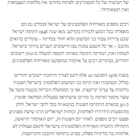
של תביעות של כל המעוניינים 'לפתוח מחדש' את מלחמת העצמאות
ואת תוצאותיה".
רבים נוספים מאזרחיה הפלסטינים של ישראל סובלים גם הם
מאפליה בכל הנוגע לזכויות בקרקע. מאז שנת 1948 הקימה ישראל
שבע עיירות עבור בני המיעוט הלא יהודי במדינה – עקורים בדואים
מהנגב – אך כל השבע נמנות עם היישובים העניים ביותר בישראל.
לעומת זאת, המדינה הקימה באותה תקופה למעלה מ-700 יישובים
יהודיים, במקרים רבים על אדמות שהופקעו מאזרחיה הפלסטינים.
בשנת 1976 הופקעו 20 אלף דונם לצורך הרחבת יישובים יהודיים
בגליל, ובעקבות זאת קיימו בני המיעוט הפלסטיני בישראל הפגנות
נרחבות על ענייני קרקעות. אף כי הממשלה הכריזה מבעוד מועד על
עוצר מקומי ואיימה כי מורים שישתתפו בפעולות המחאה יפוטרו,
ב-30 במארס התקיימו הפגנות בנושא זה בכל רחבי ישראל. חלק
מההפגנות הידרדרו לאלימות, וכוחות ישראליים הרגו שישה מפגינים
ופצעו רבים נוספים. לאחר יום הפגנות זה, "יום האדמה" הראשון,
התחילה החברה האזרחית הפלסטינית בישראל לתאם פעולות לא
אלימות נגד מדיניות מפלה, בפרט בתחומי התכנון והקרקעות.