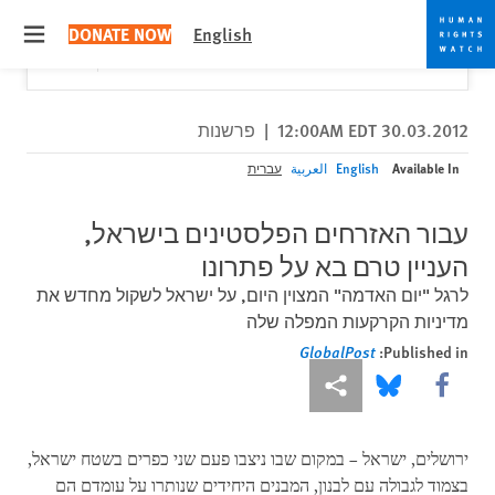
Skip
Skip
Close
Would you like to read this page in English?
✕
DONATE NOW
English
to
to
 menu
Yes
No, don't ask again
cookie
main
content
privacy
notice
30.03.2012 12:00AM EDT
|
פרשנות
Available In
English
العربية
עברית
עבור האזרחים הפלסטינים בישראל,
העניין טרם בא על פתרונו
לרגל "יום האדמה" המצוין היום, על ישראל לשקול מחדש את
מדיניות הקרקעות המפלה שלה
GlobalPost
Published in:
More sharing options
Share this via Bluesky
Share this via Facebook
ירושלים, ישראל – במקום שבו ניצבו פעם שני כפרים בשטח ישראל,
בצמוד לגבולה עם לבנון, המבנים היחידים שנותרו על עומדם הם