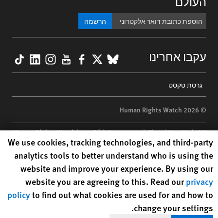
העולם
הרשמה
kTok
nkedIn
nstagram
YouTube
Facebook
BlueSky
X
עקבו אחרינו
Footer
גרסת טקסט
menu
© 2026 Human Rights Watch
Human Rights Watch
| 350 Fifth Avenue, 34th Floor | New York,
NY
Human Rights Watch cookie preferences
We use cookies, tracking technologies, and third-party
10118-3299
USA
|
t
1.212.290.4700
analytics tools to better understand who is using the
Human Rights Watch
is a 501(C)(3) nonprofit registered in the US
website and improve your experience. By using our
under EIN: 13-2875808
website you are agreeing to this. Read our
privacy
policy
to find out what cookies are used for and how to
change your settings.