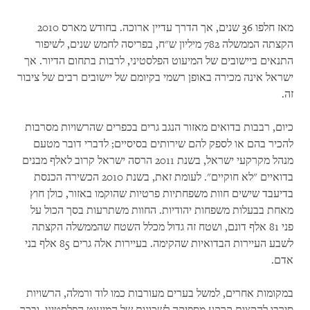
מאז חלפו 36 שנים, אך הדרך עדיין ארוכה. בחודש מארס 2010
הקצתה הממשלה 782 מיליון ש"ח, בפריסה לחמש שנים, לשיפור
התנאים ביישובים של המיעוט הפלסטיני, לרבות בתחום הדיור. אך
ישראל אינה מכירה באופן רשמי בקיומם של יישובים רבים של ציבור
זה.
כיום, רבבות בדואים מאזור הנגב גרים בכפרים שהרשויות מסרבות
להכיר בהם או לספק להם שירותים בסיסיים; לדברי דובר מטעם
מנהל מקרקעי ישראל, בשנת 2011 הרסה ישראל קרוב לאלף מבנים
בדואיים "לא חוקיים". לעומת זאת, בשנת 2010 הכשירה הכנסת
בדיעבד שישים חוות משפחתיות פרטיות שהוקמו באזור, כולן חוץ
מאחת בבעלות משפחות יהודיות. החוות משתרעות בסך הכול על
פני 81 אלף דונם, ושטח זה גדול מכלל השטח שהממשלה הקצתה
לשבע העיירות הבדואיות שהקימה. בעיירות אלה גרים 85 אלף בני
אדם.
במקומות אחרים, למשל בערים מעורבות כמו לוד ורמלה, הרשויות