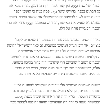
בג"ץ קבע דיון נוסף בעניין איקרית לחודש פברואר 1952 אך בחג
המולד של שנת
1951
, זמן קצר לפני הדיון המתוכנן, פוצץ הצבא את
כל הבתים בכפר. בחודש ינואר 1952 פסק בג"ץ כי תושבי הכפר
בירעם יוכלו לשוב לבתיהם לאחר שיקבלו את אישור הצבא. הצבא
מעולם לא העניק את האישור, ובחודש ספטמבר 1953 פוצץ את בתי
הכפר. הכנסיות נותרו על תלן.
לאורך השנים הסכימו כמה עשרות ממשפחות העקורים לקבל
פיצויים, אך רובן הגדול המשיכו במאבקן, גם לאחר שישראל הקימה
ארבעה יישובים יהודיים על קרקעות שהיו בזמנו אדמותיהם
החקלאיות. בשנות השישים טענה הממשלה כי אם תתיר לתושבי
הכפרים לשוב ליישוביהם הרי שהדבר יהיה כרוך בסיכון ביטחוני.
אולם, כפי שעיתון "הארץ" דיווח בעת ההיא, רבים מהם עבדו
כפועלים בשכר ביישובים היהודיים שהוקמו על אדמותיהם.
בשנות השבעים הצטרפו אלפי יהודים ישראלים להפגנות למען
תושבי הכפרים, אך ללא הועיל. עתירות נוספות לבג"ץ הוכחו גם הן
כחסרות תועלת – בג"ץ דחה את האחרונה שבהן בשנת
2003
.
הממשלה טענה כי "החזרת העקורים" תהווה "הזמנה למספר ניכר