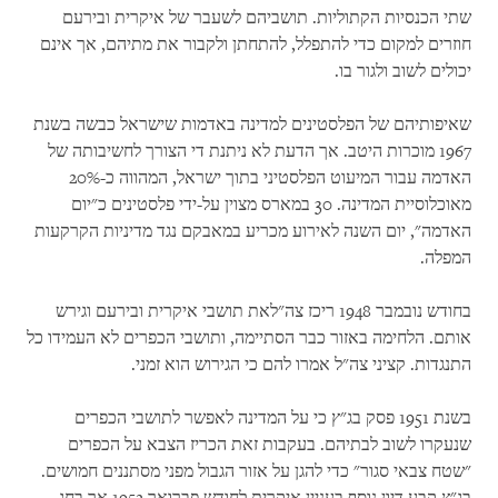
שתי הכנסיות הקתוליות. תושביהם לשעבר של איקרית ובירעם
חוזרים למקום כדי להתפלל, להתחתן ולקבור את מתיהם, אך אינם
יכולים לשוב ולגור בו.
שאיפותיהם של הפלסטינים למדינה באדמות שישראל כבשה בשנת
1967 מוכרות היטב. אך הדעת לא ניתנת די הצורך לחשיבותה של
האדמה עבור המיעוט הפלסטיני בתוך ישראל, המהווה כ-20%
מאוכלוסיית המדינה. 30 במארס מצוין על-ידי פלסטינים כ"יום
האדמה", יום השנה לאירוע מכריע במאבקם נגד מדיניות הקרקעות
המפלה.
בחודש נובמבר 1948 ריכז צה"לאת תושבי איקרית ובירעם וגירש
אותם. הלחימה באזור כבר הסתיימה, ותושבי הכפרים לא העמידו כל
התנגדות. קציני צה"ל אמרו להם כי הגירוש הוא זמני.
בשנת 1951 פסק בג"ץ כי על המדינה לאפשר לתושבי הכפרים
שנעקרו לשוב לבתיהם. בעקבות זאת הכריז הצבא על הכפרים
"שטח צבאי סגור" כדי להגן על אזור הגבול מפני מסתננים חמושים.