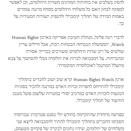
להסיג בשלבים את כוחותיה המזוינים משדות היהלומים, וכן לאפשר
למפקח לבחון האם כל משלוחי היהלומים ממחוז מרנגה עומדים
באמות המידה של תהליך קימברלי ולהנפיק תעודות המעידות על
כך.
לדברי רונה פליגל, מנהלת חטיבת אפריקה בארגון Human Rights
Watch, "הממשלה הבטיחה הבטחות רבות, אבל חיילים עדיין
שולטים על רוב שדות היהלומים ומעורבים בכרייה אסורה
ובהברחות. על זימבבואה לכרות את יהלומיה מבלי להסתמך על צבא
מתעלל המתנכל לאוכלוסייה המקומית".
ארגון Human Rights Watch קרא שוב ושוב לחברים בתהליך
קימברלי להתייחס להפרות זכויות האדם במרנגה ולהכיר בסוגיות
הנוגעות לזכויות האדם כמרכיב יסודי במטרות שלשמן פועל מנגנון
התיעוד של תהליך קימברלי.
בפגישה מיוחדת שהתקיימה בחודש יולי בסנט פטרבורג שברוסיה
הסכימו החברים בתהליך קימברלי להתיר לזימבבואה לייצא שני
משלוחים של יהלומים, שיהיו נתונים לבקרה של פקחים מטעמם,