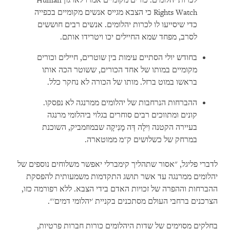
לכרות יהלומים. כורים מקומיים אמרו לארגון Human
Rights Watch כי הצבא מגייס אנשים מקומיים בכפייה
כדי שיסייעו לו לכרות יהלומים. אנשים רבים חוששים
לסרב, מפחד שמא החיילים יכו ויטרידו אותם.
בחודש יולי הסתיים עימות בין שוטרים, חיילים וכורים
מקומיים במותו של אחד הכורים, ששוטר הכה אותו
בראשו במוט ברזל. מותו של הכורה לא נחקר כלל.
ההברחות הנרחבות של יהלומים ממרנגה לא נפסקו.
קונים ומתווכים רבים סוחרים בגלוי ביהלומי מרנגה
בעיירה הקטנה וִילָה דְּה מָנִיקָה שבמוזמביק, השוכנת
במרחק של כשלושים ק"מ ממוטארה.
לדברי פליגל, "אסור שתהליך קימברלי יאפשר משלוחים נוספים של
יהלומים ממרנגה עד אשר תושג התקדמות משמעותית להפסקת
ההברחות וההפרה של זכויות האדם בידי הצבא. ללא רפורמה כזו,
הצרכנים ברחבי העולם מסתכנים בקניית 'יהלומי דמים'".
בחלקים מסוימים של שדות היהלומים כורות חברות פרטיות,