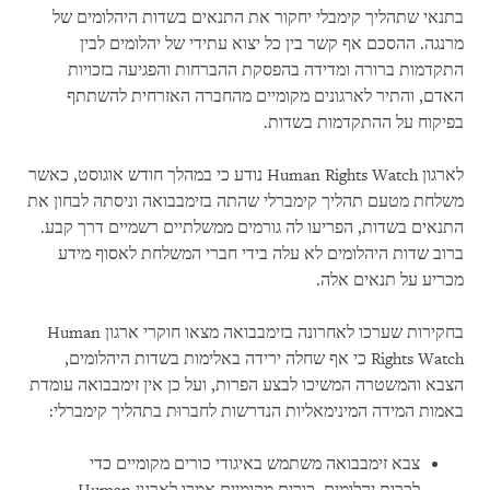
בתנאי שתהליך קימבלי יחקור את התנאים בשדות היהלומים של
מרנגה. ההסכם אף קשר בין כל יצוא עתידי של יהלומים לבין
התקדמות ברורה ומדידה בהפסקת ההברחות והפגיעה בזכויות
האדם, והתיר לארגונים מקומיים מהחברה האזרחית להשתתף
בפיקוח על ההתקדמות בשדות.
לארגון Human Rights Watch נודע כי במהלך חודש אוגוסט, כאשר
משלחת מטעם תהליך קימברלי שהתה בזימבבואה וניסתה לבחון את
התנאים בשדות, הפריעו לה גורמים ממשלתיים רשמיים דרך קבע.
ברוב שדות היהלומים לא עלה בידי חברי המשלחת לאסוף מידע
מכריע על תנאים אלה.
בחקירות שערכו לאחרונה בזימבבואה מצאו חוקרי ארגון Human
Rights Watch כי אף שחלה ירידה באלימות בשדות היהלומים,
הצבא והמשטרה המשיכו לבצע הפרות, ועל כן אין זימבבואה עומדת
באמות המידה המינימאליות הנדרשות לחברוּת בתהליך קימברלי:
צבא זימבבואה משתמש באיגודי כורים מקומיים כדי