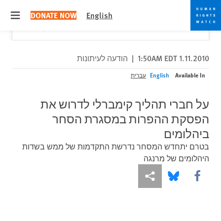
Skip
Skip
Close
Would you like to read this page in English?
✕
DONATE NOW
English
to
to
 menu
Yes
No, don't ask again
cookie
main
content
privacy
notice
1.11.2010 1:50AM EDT
|
הודעה לעיתונות
Available In
English
עברית
על חברי תהליך קימברלי לדרוש את
הפסקת ההפרות במסגרת הסחר
ביהלומים
בטרם יתחדש המסחר נדרשת התקדמות של ממש בשדות
היהלומים של מרנגה
More sharing options
Share this via Bluesky
Share this via Facebook