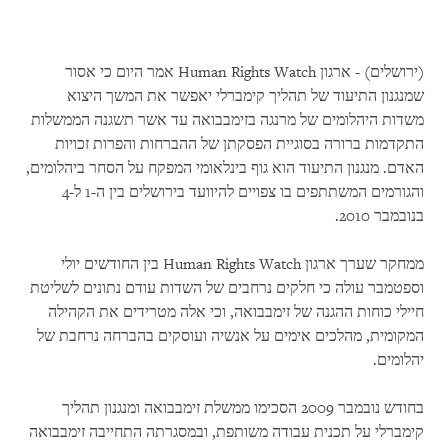
(ירושלים) - ארגון Human Rights Watch אמר היום כי אסור
שמנגנון התיעוד של תהליך קימברלי יאפשר את המשך היצוא
משדות היהלומים של מרנגה בזימבבואה עד אשר תשגנה הממשלות
התקדמות ברורה בסוגיית הפסקתן של ההברחות והפרות זכויות
האדם. מנגנון התיעוד הוא גוף בינלאומי המפקח על הסחר ביהלומים,
והגורמים המשתתפים בו צפויים להיוועד בירושלים בין ה-1 ל-4
בנובמבר 2010.
ממחקר שערך ארגון Human Rights Watch בין החודשים יולי
וספטמבר עולה כי חלקים נרחבים של השדות עודם נתונים לשליטת
חיילי כוחות ההגנה של זימבבואה, וכי אלה מטרידים את הקהילה
המקומית, מהלכים אימים על אנשיה ועוסקים בהברחה נרחבת של
יהלומים.
בחודש נובמבר 2009 הסכימו ממשלת זימבבואה ומנגנון תהליך
קימברלי על תכנית עבודה משותפת, ובמסגרתה התחייבה זימבבואה