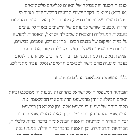
וסוכנות הסעד והתעסוקה של האו"ם לפליטים פלשתינאים
(אונר"א) נמצא כי בקרב יישובי הרועים הפלשתיניים באזור סי
נפוצות בעיות של עיכוב בגדילה, מחסור במזון הולם ועוני. במסקנות
הדו"ח נקבע כי שורשי פגיעותם של היישובים באזור סי נעוצים
בהגבלות המנהליות והצבאיות שמטילה ישראל, האוסרות למעשה
על בנייה ושיקום של מבנים רבים - בתי מגורים, אסמים, כבישים,
צינורות מים ועמודי חשמל - ואשר מגבילות מאוד את תנועת
הפלשתינאים, חוסמות בפניהם רבות מהדרכים שבהן נהגו לנסוע
בעבר ומונעות מהם גישה לכבישים חדשים שנסללו עבור מתנחלים.
כללי המשפט הבינלאומי החלים בתחום זה
חובותיה המשפטיות של ישראל בתחום זה נובעות הן ממשפט זכויות
האדם הבינלאומי והן מהמשפט ההומניטארי הבינלאומי. את
מקורותיהם של שני ענפי משפט אלה ניתן למצוא הן במשפט
הבינלאומי המנהגי והן בהסכמים כגון האמנה הבינלאומית בדבר
זכויות אזרחיות ומדיניות והאמנה הבינלאומית בדבר זכויות כלכליות,
חברתיות ותרבותיות, וכן האמנה בדבר זכויות הילד, אמנת ג'נבה