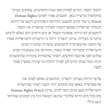
תושבי הכפר, הקיים לפחות מאז שנות החמישים, עוסקים בעיקר
בחקלאות וברעיית צאן. תושבים אמרו לארגון Human Rights
Watch כי עוד קודם למבצעי ההריסה האחרונים הקשו על חייהם
הגבלות ישראליות שמנעו הקמת תשתית שתשרת את הכפר.
לתושבים לא הייתה אספקת חשמל או מים זורמים והם נאלצו לרכוש
ביוקר מי מכליות. עיתון "הארץ" דיווח כי הרשויות הישראליות אסרו
על תושבי אל-פארסייה להשתמש בבארות שחברת המים
הישראלית "מקורות" חפרה באזור, והחרימו את משאבות המים
שלהם לפני ארבעה חודשים, לאחר שהשחיתו צינורות שהתושבים
הניחו כמה שנים קודם לכן לצורך הובלת מי שתייה ממעיין סמוך
לכפר.
על-פי הדיווח בעיתון "הארץ", התושבים נאלצו לעזוב את
אל-פארסייה באופן זמני מוקדם יותר השנה לאחר שהרשויות
הישראליות מנעו מהם גישה למים. ארגון Human Rights Watch
בחן מכל מים הרוס שלדברי עדנאן דבבאת היה בין המבנים שנהרסו
ב-19 ביולי.