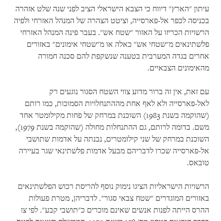
עיתון "הארץ" דיווח כי הצבא הישראלי הציב לפני שנה שלט אזהרה
בכניסה לכפר אל-פארסייה, וציטט הצהרה של המנהל האזרחי ולפיה
הרשויות הכריזו על האזור "שטח אש". בעבר פינה המנהל האזרחי
פלשתינאים מ"שטחי אש" כאלה או מ"שטחי אימונים" באזורים
אחרים בגדה המערבית בטענה שנשקפת להם סכנה חמורה
מהאימונים הצבאיים.
עם זאת, אין זה ברור מדוע צווי השטח הסגור נוגעים רק
לאל-פארסייה ולא לאף אחת מההתנחלויות הסמוכות, כמו רותם
(שהוקמה בשנת 1983) השוכנת במרחק של פחות מקילומטר אחד
משם. בדומה לרותם, גם ההתנחלות מחולה (שהוקמה בשנת 1979),
השוכנת במרחק של שני קילומטרים, נבנתה על אדמות שתושבי
אל-פארסייה שכרו לדבריהם מבעל אדמות פלשתינאי שגר בעיירה
טובאס.
הרשויות הישראליות הציגו נימוק נוסף להריסת רכוש הפלשתינאים
באזורים המוגדרים "שטח צבאי סגור". לדבריהן, מטרת פעולות
ההרס הייתה לפנות אנשים שאינם מוכרים כ"תושבי קבע". לפי
צו