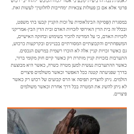
לאמנת ג'נבה הרביעית קובע כי אסור לכוח הכובש "להחריב" רכוש
פרטי אלא אם כן פעולות צבאיות "מחייבות לחלוטין" לעשות זאת.
במסגרת הַפְּסיקה הבינלאומית על זכות הקניין קבעו בתי משפט,
ובכלל זה בית הדין האירופי לזכויות האדם ובית הדין הבין-אמריקני
לזכויות האדם, כי על המדינה להכיר בשימוש ובחזקה האישיים,
המשפחתיים והקבוצתיים המסורתיים בבניינים ובקרקעות כרכוש,
גם כאשר זכויות קניין אלה לא הוכרו רשמית במרשם הנכסים.
התערבות בזכויות קניין מותרת רק כאשר קיים חוק מקומי ברור,
כאשר ההתערבות נעשית למען מטרה כשרה, כאשר היא מבוצעת
בדרך שפגיעתה קטנה ככל האפשר וכאשר משולמים פיצויים
הולמים. ניתן להצדיק תפיסה או הרס קבועים של רכוש רק כאשר
לא ניתן להשיג את המטרה בכל דרך אחרת וכאשר משולמים
פיצויים.