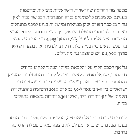
מספר צווי ההריסה שהרשויות הישראליות מוציאות ומיישמות
בעניינם של מבנים פלשתיניים בגדה המערבית הכבושה גבוה לאין
ערוך ממספר הצווים שהן מוציאות ומיישמות בנוגע למבני מתנחלים
באזור זה. לפי נתוני ממשלת ישראל, בין השנים 2000 ו-2007 הוציאו
הרשויות הישראליות לפועל 1,663 מתוך 4,993 צווי הריסה שהוצאו
נגד פלשתינאים בגין בנייה בלתי חוקית, ולעומת זאת בוצעו רק 199
מתוך 2,900 צווים שהוצאו נגד מתנחלים.
על אף הסכם חלקי על "הקפאת בנייה" העומד לפקוע בחודש
ספטמבר, ישראל מוסיפה לאשר בנייה למגורים בהתנחלויות ולהעניק
למתנחלים תמריצים. ארגון "שלום עכשיו" דיווח כי על-פי נתונים
ישראליים בין ה-1 בינואר ל-30 במארס 2010 הושלמה בהתנחלויות
הקמתן של 415 יחידות דיור, ואילו 2,361 יחידות נמצאות בתהליכי
בנייה.
לדברי תושבים בכפר אל-פארסייה, הרשויות הישראליות כבר הרסו
בעבר מבנים ביישוב, אך מעולם לא בוצעה במקום פעולת הרס כה
נרחבת.