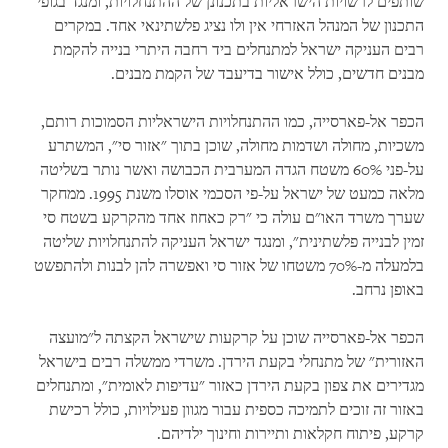
שותפים לרשויות הישראליות בתכנונן של ההתנחלויות, ומנגד בגופי
התכנון של המנהל האזרחי אין ולו נציג פלשתינאי אחד. במקרים
רבים העניקה ישראל למתנחלים ביד רחבה היתרי בנייה להקמת
מבנים חדשים, כולל אישור בדיעבד של הקמת מבנים.
הכפר אל-פארסייה, כמו ההתנחלויות הישראליות הסמוכות רותם,
משכיות, מחולה ושדמות מחולה, שוכן בתוך "אזור סי", המשתרע
על-פני 60% משטח הגדה המערבית הכבושה ואשר נותר בשליטה
מלאה כמעט של ישראל על-פי הסכמי אוסלו משנת 1995. ממחקר
שערך משרד האו"ם עולה כי "רק כאחוז אחד מהקרקע בשטח סי
זמין לבנייה פלשתינית", ומנגד ישראל העניקה להתנחלויות שליטה
בלמעלה מ-70% משטחו של אזור סי ואפשרה להן לבנות ולהתפשט
באופן נרחב.
הכפר אל-פארסייה שוכן על קרקעות שישראל הקצתה ל"מועצה
האזורית" של מתנחלי בקעת הירדן. משרדי ממשלה רבים בישראל
מגדירים את צפון בקעת הירדן כאזור "עדיפות לאומית", ומתנחלים
באזור זה זוכים לתמיכה כספית עבור מגוון פעילויות, כולל רכישת
קרקע, פיתוח חקלאות ותיירות וחינוך ילדיהם.