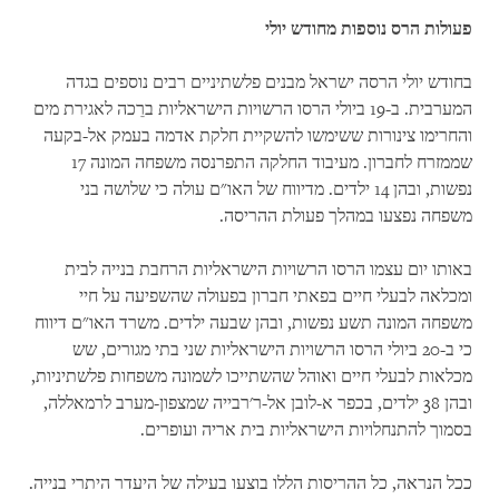
פעולות הרס נוספות מחודש יולי
בחודש יולי הרסה ישראל מבנים פלשתיניים רבים נוספים בגדה
המערבית. ב-19 ביולי הרסו הרשויות הישראליות ברֵכה לאגירת מים
והחרימו צינורות ששימשו להשקיית חלקת אדמה בעמק אל-בקעה
שממזרח לחברון. מעיבוד החלקה התפרנסה משפחה המונה 17
נפשות, ובהן 14 ילדים. מדיווח של האו"ם עולה כי שלושה בני
משפחה נפצעו במהלך פעולת ההריסה.
באותו יום עצמו הרסו הרשויות הישראליות הרחבת בנייה לבית
ומכלאה לבעלי חיים בפאתי חברון בפעולה שהשפיעה על חיי
משפחה המונה תשע נפשות, ובהן שבעה ילדים. משרד האו"ם דיווח
כי ב-20 ביולי הרסו הרשויות הישראליות שני בתי מגורים, שש
מכלאות לבעלי חיים ואוהל שהשתייכו לשמונה משפחות פלשתיניות,
ובהן 38 ילדים, בכפר א-לובן אל-ר'רבייה שמצפון-מערב לרמאללה,
בסמוך להתנחלויות הישראליות בית אריה ועופרים.
ככל הנראה, כל ההריסות הללו בוצעו בעילה של היעדר היתרי בנייה.