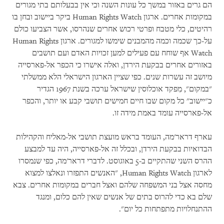
הם גרים באזור במשך כל עונות השנה וכי אין בבעלותם בתי מגורים
במקומות אחרים. ארגון Human Rights Watch ביקר ביישוב ובחן בו
רהיטים, כלי מטבח ופרטי רכוש אחרים שנהרסו, אשר הצביעו כולם
על-כך שכמה וכמה מהמבנים שימשו למגורים. ארגון Human Rights
Watch אף שוחח עם פעילים למען זכויות האדם ועם תושבים
באזורים אחרים בבקעת הירדן, ואלה אישרו כי הכפר אל-פארסייה
מיושב זה עשרות שנים. כפי שציין הארגון הישראלי הלא ממשלתי
"במקום", מִפקד אוכלוסין שישראל ערכה בשנת 1967 הגדיר
כ"יישוב" כל מקום שבו חיים חמישים תושבי קבע או יותר, והכפר
אל-פארסייה עומד באמת מידה זו.
עארף דראר'מה, העומד בראש מועצת תושבי אל-מאליח והקהילות
הבדואיות בבקעת הירדן, ובכלל זה אל-פארסייה, היה עד למבצע
ההרס השני שהתקיים ב-5 באוגוסט. לדברי דראר'מה, כפי שנמסרו
לארגון Human Rights Watch, "האנשים התפזרו ונאלצו למצוא
מחסה אצל בני המשפחה שלהם ואצל חברים במקומות אחרים. צבא
שלם בא כדי להרוס בתים של אנשים שאין להם כלום, ומנגד
ההתנחלויות מתפתחות כל יום".