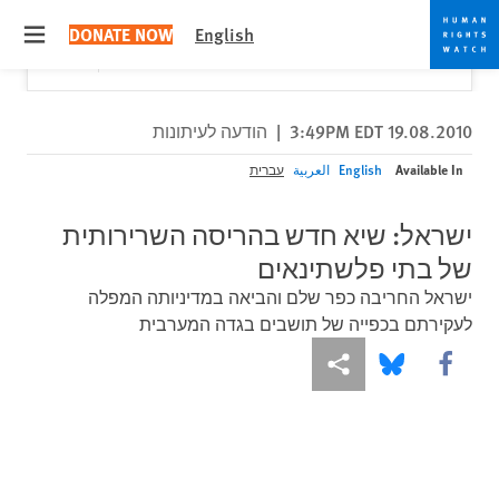
Skip
Skip
Close
Would you like to read this page in English?
✕
DONATE NOW
English
to
to
 menu
Yes
No, don't ask again
cookie
main
content
privacy
notice
19.08.2010 3:49PM EDT
|
הודעה לעיתונות
Available In
English
العربية
עברית
ישראל: שיא חדש בהריסה השרירותית
של בתי פלשתינאים
ישראל החריבה כפר שלם והביאה במדיניותה המפלה
לעקירתם בכפייה של תושבים בגדה המערבית
More sharing options
Share this via Bluesky
Share this via Facebook