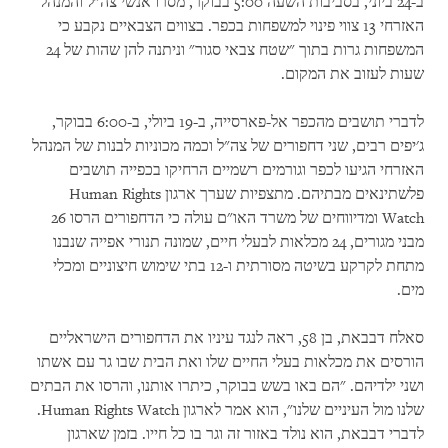
ב-24 ביוני, בסביבות השעה 5:00 בבוקר, מסרו אנשי צה"ל והמנהל
האזרחי 13 צווי פינוי למשפחות בכפר. בצווים הצבאיים נקבע כי
המשפחות גרות בתוך "שטח צבאי סגור" וניתנה להן שהות של 24
שעות לעזוב את המקום.
לדברי תושבים מהכפר אל-פארסייה, ב-19 ביולי, ב-6:00 בבוקר,
ג'יפים רבים, שני דחפורים של צה"ל וכמה מכוניות לבנות של המנהל
האזרחי הגיעו לכפר וגורמים רשמיים הרחיקו בכפייה תושבים
פלשתינאים מבתיהם. מתצפיות שערך ארגון Human Rights
Watch ומדיווחים של משרד האו"ם עולה כי הדחפורים הרסו 26
מבני מגורים, 24 מכלאות לבעלי חיים, שמונה תנורי אפייה שנבנו
מתחת לקרקע בשיטה מסורתית ו-12 בתי שימוש חיצוניים ומכלי
מים.
סאלח דבבאת, בן 58, ראה לנגד עיניו את הדחפורים הישראליים
הורסים את מכלאות בעלי החיים שלו ואת הבית שבו גר עם אשתו
ושני ילדיהם. "הם באו בשש בבוקר, כיתרו אותנו, והרסו את הבתים
שלנו מול העיניים שלנו", הוא אמר לארגון Human Rights Watch.
לדברי דבבאת, הוא נולד באזור זה וגר בו כל חייו. בזמן שארגון