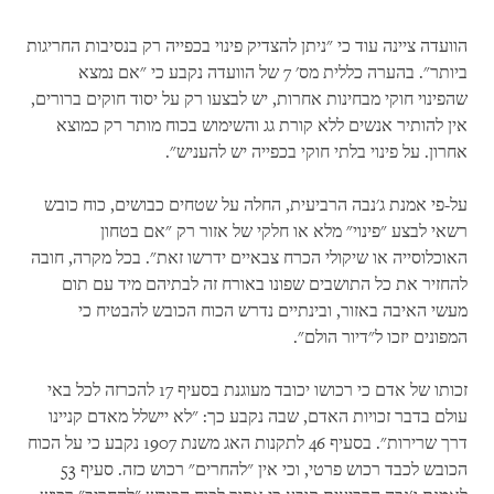
הוועדה ציינה עוד כי "ניתן להצדיק פינוי בכפייה רק בנסיבות החריגות
ביותר". בהערה כללית מס' 7 של הוועדה נקבע כי "אם נמצא
שהפינוי חוקי מבחינות אחרות, יש לבצעו רק על יסוד חוקים ברורים,
אין להותיר אנשים ללא קורת גג והשימוש בכוח מותר רק כמוצא
אחרון. על פינוי בלתי חוקי בכפייה יש להעניש".
על-פי אמנת ג'נבה הרביעית, החלה על שטחים כבושים, כוח כובש
רשאי לבצע "פינוי" מלא או חלקי של אזור רק "אם בטחון
האוכלוסייה או שיקולי הכרח צבאיים ידרשו זאת". בכל מקרה, חובה
להחזיר את כל התושבים שפונו באורח זה לבתיהם מיד עם תום
מעשי האיבה באזור, ובינתיים נדרש הכוח הכובש להבטיח כי
המפונים יזכו ל"דיור הולם".
זכותו של אדם כי רכושו יכובד מעוגנת בסעיף 17 להכרזה לכל באי
עולם בדבר זכויות האדם, שבה נקבע כך: "לא יישלל מאדם קניינו
דרך שרירות". בסעיף 46 לתקנות האג משנת 1907 נקבע כי על הכוח
הכובש לכבד רכוש פרטי, וכי אין "להחרים" רכוש כזה. סעיף 53