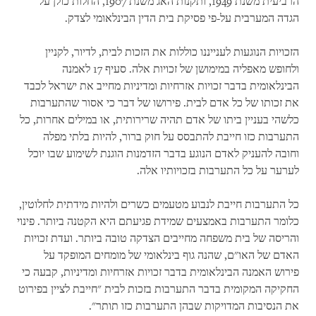
הרביעית משנת 1949, ותקנות האג משנת 1907, החלות כולן על
הגדה המערבית על-פי פסיקת בית הדין הבינלאומי לצדק.
הזכויות הנוגעות לענייננו כוללות את הזכות לבית, לדיור, לקניין
ולחופש מאפליה במימושן של זכויות אלה. סעיף 17 לאמנה
הבינלאומית בדבר זכויות אזרחיות ומדיניות מחייב את ישראל לכבד
את זכותו של כל אדם לבית. פירושו של דבר כי אסור שהתערבות
כלשהי בעניין ביתו של אדם תהיה שרירותית, או במילים אחרות, כל
התערבות כזו חייבת להתבסס על חוק ברור, להיות בלתי מפלה
וחובה להעניק לאדם הנוגע בדבר הזדמנות הוגנת לשימוע שבו יוכל
לערער על כל התערבות בזכויותיו אלה.
כל התערבות חייבת לנבוע מטעמים כשרים ולהיות מידתית לחלוטין,
כלומר התערבות באמצעים שמידת פגיעתם היא הקטנה ביותר. פינוי
והריסה של בית משפחה מחייבים הצדקה טובה ביותר. ועדת זכויות
האדם של האו"ם, שהנה גוף בינלאומי של מומחים המופקד על
פירוש האמנה הבינלאומית בדבר זכויות אזרחיות ומדיניות, קבעה כי
החקיקה המקומית בדבר התערבות בזכות לבית "חייבת לציין בפירוט
את הנסיבות המדויקות שבהן התערבות כזו תותר".