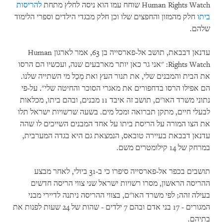
Human Rights Watch שוחח עמו הוא ניסה לחלץ מתחת
להריסות
ביתו
חלק מהמזון והחפצים שלו וכן חלק מבגדי הילדים וספרי הלימוד
שלהם.
עדנאן דבבאת, תושב אל-פארסייה בן 63, אמר לארגון Human
Rights Watch: "אני גר כאן יותר מארבעים שנה, ועכשיו הם הרסו
את הבית והמבנים שלי, את תנור העץ ואת מְכַל מי השתייה שלנו.
הם אפילו הרסו בדחפורים את מאגרי הסוכר והחיטה שלי". על-פי
נתוני משרד האו"ם, תושב זה איבד 11 מבנים, ובהם ביתו, מכלאות
לבעלי חיים, מתקן תברואה ומכל מים. בשעה שרשויות ישראל תלו
את הצו המורה על הריסת ביתו על אחד המבנים השייכים לו שהה
עדנאן דבבאת בעיירה טובאס, הנמצאת גם היא בגדה המערבית,
במרחק של 14 קילומטרים משם.
תושבים בכפר אל-פארסייה סיפרו כי ב-31 ביולי, לאחר מבצע
ההריסה הראשון, מסרו רשויות ישראל שני צווי הריסה חדשים
בעילה זהה; לפי משרד האו"ם, בצווי ההריסה ניתנה לדיירי מבני
המגורים - 17 בני אדם ובהם 7 ילדים - שהות של 24 שעות לפנות את
בתיהם.