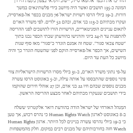
החריבו את הכפר אל-פארסייה, יישוב חקלאי בצפון בקעת הירדן
המונה כ-135 תושבים ואשר היה מיושב בידי פלשתינאים במשך
דורות. ב-19 ביולי הרסו רשויות ישראל 76 מבנים בכפר אל-פארסייה,
ועקרו מבתיהם כ-113 בני אדם, ובהם 52 ילדים. לפי משרד האו"ם
לתאום עניינים הומניטאריים, הרשויות הורו לתושבים לפני ההריסה
להתפנות עד ה-24 ביוני והדגישו בהודעתן שבתי הכפר נבנו בתוך
"שטח צבאי סגור". שטח זה אמנם הוגדר כ"סגור" מאז סוף שנות
השישים, אך הכפר אל-פארסייה הוקם לפני שהשטח הוגדר כך והיה
מיושב כל העת עד היום.
על-פי נתוני משרד האו"ם, ב-31 ביולי מסרו הרשויות הישראליות צווי
פינוי נוספים שהתבססו על אותה עילה, וב-5 באוגוסט הרסו עשרה
מבנים נוספים שבהם חיו 22 בני אדם, וכן 27 אוהלי חירום שהוקמו
בידי תושבים שנעקרו מבתיהם לאחר מבצע ההריסה הראשון.
המִנהל האזרחי של ישראל הודה בהודעת דואר אלקטרוני ששלח
ב-8 באוגוסט לארגון Human Rights Watch כי נהרס רכוש, אך טען
כי ב-19 ביולי נהרסו עשרה בניינים לכל היותר. ארגון Human Rights
Watch חזה בחורבותיהם של מבנים רבים במקום. חלק מהמשפחות