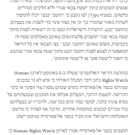
בדבר הוראות
בטחון
מס' 378 משנת 1970, הממשלה רשאית לפנות
אנשים השוכנים בתוך "שטח צבאי סגור" ללא הליכים מנהליים
כלשהם. בסעיף 90(ד) לצו נקבע כי "תושבי קבע" יוכלו להמשיך
לשהות באזור שהוגדר כך וכי אין בצווי פינוי כדי לשנות את מעמדם
כתושבי קבע. הרשויות הישראליות טענו כי הן רשאיות לפנות מתוך
שטח צבאי סגור תושבים פלשתינאים שאינם מאכלסים שטח זה
בקביעות, משום שאינם "תושבי קבע". בצו הצבאי אין כל הוראה
המאפשרת לצבא לפנות תושבי קבע מתוך שטח צבאי סגור שנקבע
כי יהפוך ל"שטח אש" או ל"שטח אימונים".
בהודעת הדואר האלקטרוני ששלח ב-8 באוגוסט לארגון Human
Rights Watch כתב דובר המנהל האזרחי כי איש לא גר במבנים
שנהרסו בכפר אל-פארסייה בימים שבהם נמסרו צווי הפינוי או בימי
ההריסה. לטענת הדובר, הבעלים אכלסו את המבנים שבבעלותם על
בסיס עונתי בלבד, למשך כמה ימים בכל שנה, ולדבריו יש בבעלותם
בתי מגורים קבועים במקומות אחרים. הדובר אף הצהיר כי מרשם
האוכלוסין הישראלי אינו מכיר בכפר אל-פארסייה כמקום יישוב.
תושבים בכפר אל-פארסייה אמרו לארגון Human Rights Watch כי