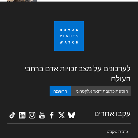
לעדכונים על מצב זכויות אדם ברחבי
העולם
הרשמה
kTok
nkedIn
nstagram
YouTube
Facebook
BlueSky
X
עקבו אחרינו
Footer
גרסת טקסט
menu