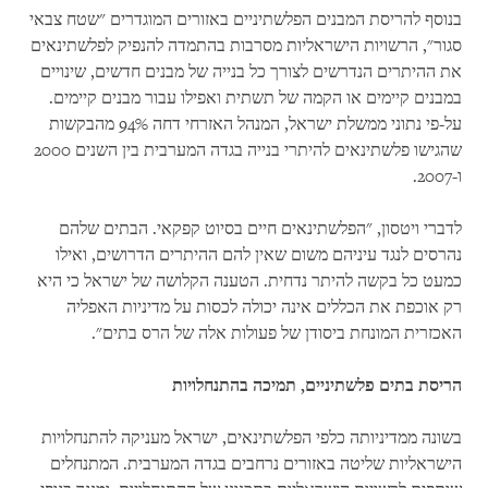
בנוסף להריסת המבנים הפלשתיניים באזורים המוגדרים "שטח צבאי
סגור", הרשויות הישראליות מסרבות בהתמדה להנפיק לפלשתינאים
את ההיתרים הנדרשים לצורך כל בנייה של מבנים חדשים, שינויים
במבנים קיימים או הקמה של תשתית ואפילו עבור מבנים קיימים.
על-פי נתוני ממשלת ישראל, המנהל האזרחי דחה 94% מהבקשות
שהגישו פלשתינאים להיתרי בנייה בגדה המערבית בין השנים 2000
ו-2007.
לדברי ויטסון, "הפלשתינאים חיים בסיוט קפקאי. הבתים שלהם
נהרסים לנגד עיניהם משום שאין להם ההיתרים הדרושים, ואילו
כמעט כל בקשה להיתר נדחית. הטענה הקלושה של ישראל כי היא
רק אוכפת את הכללים אינה יכולה לכסות על מדיניות האפליה
האכזרית המונחת ביסודן של פעולות אלה של הרס בתים".
הריסת בתים פלשתיניים, תמיכה בהתנחלויות
בשונה ממדיניותה כלפי הפלשתינאים, ישראל מעניקה להתנחלויות
הישראליות שליטה באזורים נרחבים בגדה המערבית. המתנחלים