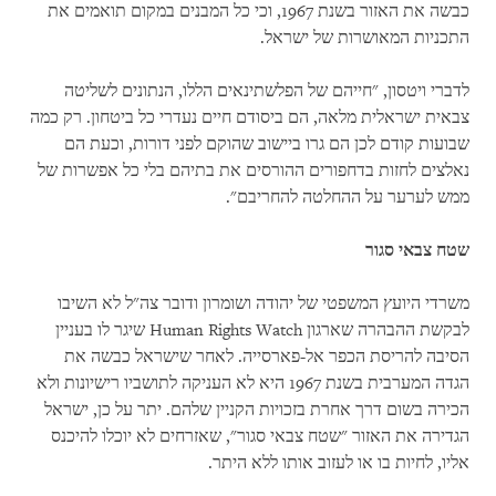
כבשה את האזור בשנת 1967, וכי כל המבנים במקום תואמים את
התכניות המאושרות של ישראל.
לדברי ויטסון, "חייהם של הפלשתינאים הללו, הנתונים לשליטה
צבאית ישראלית מלאה, הם ביסודם חיים נעדרי כל ביטחון. רק כמה
שבועות קודם לכן הם גרו ביישוב שהוקם לפני דורות, וכעת הם
נאלצים לחזות בדחפורים ההורסים את בתיהם בלי כל אפשרות של
ממש לערער על ההחלטה להחריבם".
שטח צבאי סגור
משרדי היועץ המשפטי של יהודה ושומרון ודובר צה"ל לא השיבו
לבקשת ההבהרה שארגון Human Rights Watch שיגר לו בעניין
הסיבה להריסת הכפר אל-פארסייה. לאחר שישראל כבשה את
הגדה המערבית בשנת 1967 היא לא העניקה לתושביו רישיונות ולא
הכירה בשום דרך אחרת בזכויות הקניין שלהם. יתר על כן, ישראל
הגדירה את האזור "שטח צבאי סגור", שאזרחים לא יוכלו להיכנס
אליו, לחיות בו או לעזוב אותו ללא היתר.