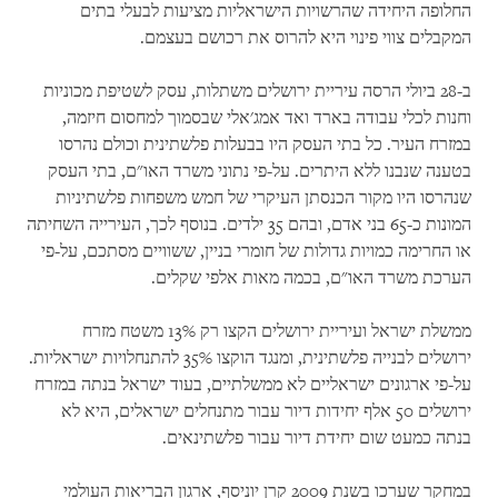
החלופה היחידה שהרשויות הישראליות מציעות לבעלי בתים
המקבלים צווי פינוי היא להרוס את רכושם בעצמם.
ב-28 ביולי הרסה עיריית ירושלים משתלות, עסק לשטיפת מכוניות
וחנות לכלי עבודה בארד ואד אמג'אלי שבסמוך למחסום חיזמה,
במזרח העיר. כל בתי העסק היו בבעלות פלשתינית וכולם נהרסו
בטענה שנבנו ללא היתרים. על-פי נתוני משרד האו"ם, בתי העסק
שנהרסו היו מקור הכנסתן העיקרי של חמש משפחות פלשתיניות
המונות כ-65 בני אדם, ובהם 35 ילדים. בנוסף לכך, העירייה השחיתה
או החרימה כמויות גדולות של חומרי בניין, ששוויים מסתכם, על-פי
הערכת משרד האו"ם, בכמה מאות אלפי שקלים.
ממשלת ישראל ועיריית ירושלים הקצו רק 13% משטח מזרח
ירושלים לבנייה פלשתינית, ומנגד הוקצו 35% להתנחלויות ישראליות.
על-פי ארגונים ישראליים לא ממשלתיים, בעוד ישראל בנתה במזרח
ירושלים 50 אלף יחידות דיור עבור מתנחלים ישראלים, היא לא
בנתה כמעט שום יחידת דיור עבור פלשתינאים.
במחקר שערכו בשנת 2009 קרן יוניסף, ארגון הבריאות העולמי