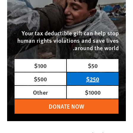
Your tax deductible gift can help stop
human rights violations and save lives
around the world.
$100
$50
$500
$250
Other
$1000
DONATE NOW