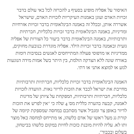
האיסור על אפליה מופיע בסעיף 2 להכרזה לכל באי עולם בדבר
זכויות האדם ועוגן באמנות העיקריות לזכויות האדם, שישראל
אשררה אותן, ובכלל זה באמנה הבינלאומית בדבר זכויות אזרחיות
ומדיניות, באמנה הבינלאומית בדבר זכויות כלכליות, חברתיות
ותרבותיות, באמנה הבינלאומית בדבר ביעור כל הצורות של אפליה
גזעית ובאמנה בדבר זכויות הילד. אפליה מוגדרת כנובעת מחוקים,
ממדיניות או מדפוסי פעולה המתייחסים לאנשים בנסיבות דומות
באורח שונה ללא הצדקה הולמת, בין היתר בשל אמות מידה הנוגעות
לגזע או למוצא אתני או דתי.
האמנה הבינלאומית בדבר זכויות כלכליות, חברתיות ותרבותיות
מחייבת את ישראל לכבד את הזכות לדיור נאות. הוועדה לזכויות
כלכליות, חברתיות ותרבותיות, המפקחת על ציותן של מדינות
לאמנה, קבעה בהערה כללית מס' 4 שלה כי "אין לפרש את הזכות
לדיור באופן צר ומגביל אשר מסתכם במחסה שמספקת קיומה של
קורת גג מעל ראשו של אדם כלשהו, או מתייחס למחסה כאל מוצר
ותו לא. עליה להיות מובנת כזכות לחיות במקום כלשהו בביטחון,
בשלום ובכבוד".