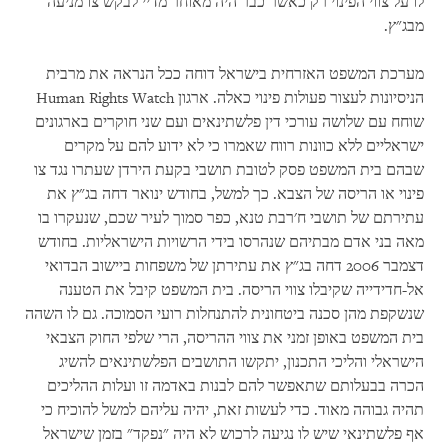
לו על צווי הפינוי רק כאשר כבר היה מאוחר מדיי לבקש צו מניעה
מבג"ץ.
מערכת המשפט האזרחית בישראל דוחה ככל הנראה את מרבית
הניסיונות לעצור פעולות פינוי כאלה. ארגון Human Rights Watch
שוחח עם שלושה עורכי דין פלשתינאים ועם שני חוקרים בארגונים
ישראליים ללא כוונות רווח שאמרו כי לא ידוע להם על מקרים
שבהם בית המשפט פסק לטובת תושבי בקעת הירדן שעתרו נגד צו
פינוי או הריסה של הצבא. כך למשל, בחודש ינואר דחה בג"ץ את
עתירתם של תושבי ח'רבת טנא, כפר סמוך לעיר שכם, שנעקרו בו
מאה בני אדם מבתיהם שנהרסו בידי הרשויות הישראליות. בחודש
דצמבר 2006 דחה בג"ץ את עתירתן של משפחות ביישוב הבדואי
אל-חדידייה שקיבלו צווי הריסה. בית המשפט קיבל את הטענה
שנשקפת מהן סכנה ביטחונית להתנחלות רועי הסמוכה. גם לו השהה
בית המשפט באופן זמני את צווי ההריסה, הרי שלפי החוק הצבאי
הישראלי והליכי התכנון, יתקשו התושבים הפלשתינאים להשיג
הכרה בבעלותם שתאפשר להם לבנות באדמה זו ועלות ההליכים
תהיה גבוהה מאוד. כדי לעשות זאת, יהיה עליהם למשל להוכיח כי
אף פלשתינאי שיש לו נגיעה לרכוש לא היה "נפקד" בזמן שישראל