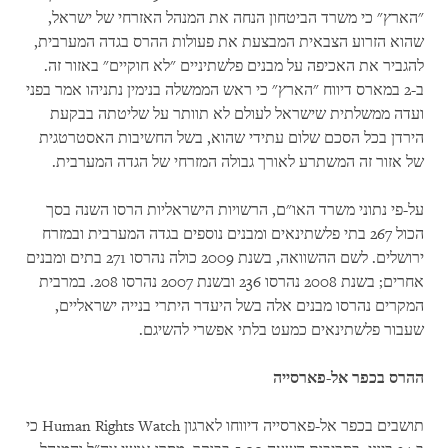
"הארץ" כי משרד הביטחון הנחה את המנהל האזרחי של ישראל,
שהוא הזרוע הצבאית המבצעת את פעולות ההרס בגדה המערבית,
להגביר את האכיפה על מבנים פלשתיניים "לא חוקיים" באזור זה.
ב-2 במארס דיווח "הארץ" כי ראש הממשלה בנימין נתניהו אמר בפני
ועדה ממשלתית שישראל לעולם לא תוותר על שליטתה בבקעת
הירדן בכל הסכם שלום עתידי שהוא, בשל החשיבות האסטרטגית
של אזור זה המשתרע לאורך גבולה המזרחי של הגדה המערבית.
על-פי נתוני משרד האו"ם, הרשויות הישראליות הרסו השנה בסך
הכול 267 בתי פלשתינאים ומבנים נוספים בגדה המערבית ובמזרח
ירושלים. לשם ההשוואה, בשנת 2009 כולה נהרסו 271 בתים ומבנים
אחרים; בשנת 2008 נהרסו 236 ובשנת 2007 נהרסו 208. במרבית
המקרים נהרסו מבנים אלה בשל היעדר היתרי בנייה ישראליים,
שעבור פלשתינאים כמעט בלתי אפשרי להשיגם.
ההרס בכפר אל-פארסייה
תושבים בכפר אל-פארסייה דיווחו לארגון Human Rights Watch כי