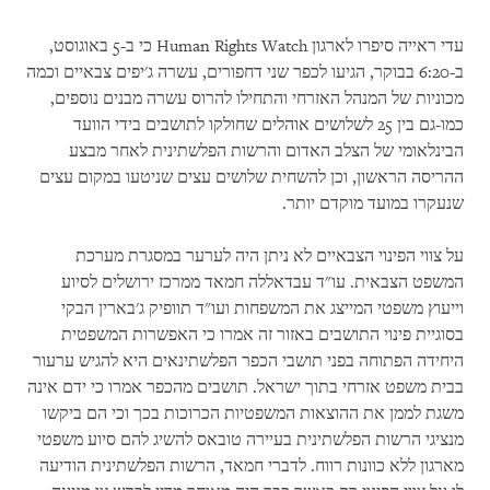
עדי ראייה סיפרו לארגון Human Rights Watch כי ב-5 באוגוסט,
ב-6:20 בבוקר, הגיעו לכפר שני דחפורים, עשרה ג'יפים צבאיים וכמה
מכוניות של המנהל האזרחי והתחילו להרוס עשרה מבנים נוספים,
כמו-גם בין 25 לשלושים אוהלים שחולקו לתושבים בידי הוועד
הבינלאומי של הצלב האדום והרשות הפלשתינית לאחר מבצע
ההריסה הראשון, וכן להשחית שלושים עצים שניטעו במקום עצים
שנעקרו במועד מוקדם יותר.
על צווי הפינוי הצבאיים לא ניתן היה לערער במסגרת מערכת
המשפט הצבאית. עו"ד עבדאללה חמאד ממרכז ירושלים לסיוע
וייעוץ משפטי המייצג את המשפחות ועו"ד תוופיק ג'בארין הבקי
בסוגיית פינוי התושבים באזור זה אמרו כי האפשרות המשפטית
היחידה הפתוחה בפני תושבי הכפר הפלשתינאים היא להגיש ערעור
בבית משפט אזרחי בתוך ישראל. תושבים מהכפר אמרו כי ידם אינה
משגת לממן את ההוצאות המשפטיות הכרוכות בכך וכי הם ביקשו
מנציגי הרשות הפלשתינית בעיירה טובאס להשיג להם סיוע משפטי
מארגון ללא כוונות רווח. לדברי חמאד, הרשות הפלשתינית הודיעה