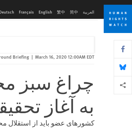
Skip
Skip
چراغ سبز محکمه بین‌المللی جزایی راجع به آغاز تحقیقات در افغانس
to
to
العربية
简中
繁中
English
Français
Deutsch
cookie
main
content
privacy
notice
Share this via Facebook
round Briefing
|
March 16, 2020 12:00AM EDT
Share this via Bluesky
چراغ سبز محک
More sharing options
به آغاز تحقی
کشورهای عضو باید از استقلال محک