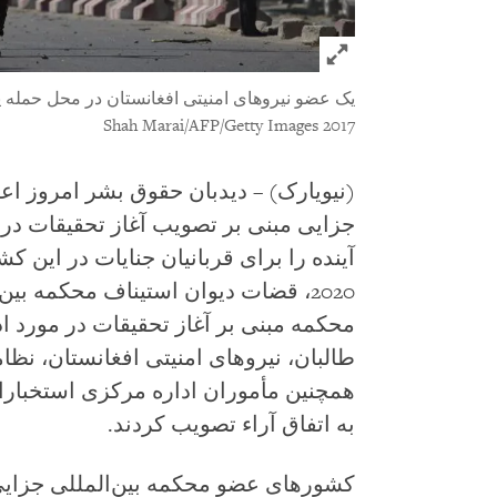
Click to expand Image
یک عضو نیروهای امنیتی افغانستان در محل حمله یک موتر
2017 Shah Marai/AFP/Getty Images
(نیویارک) – دیدبان حقوق بشر امروز اعل
جزایی مبنی بر تصویب آغاز تحقیقات در
2020، قضات دیوان استیناف محکمه ب
محکمه مبنی بر آغاز تحقیقات در مورد ا
طالبان، نیروهای امنیتی افغانستان، نظام
همچنین مأموران اداره مرکزی استخبارات
به اتفاق آراء تصویب کردند.
کشورهای عضو محکمه بین‌المللی جزایی ب