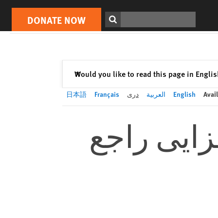
DONATE NOW
Print
Search
DONATE NOW
Close
Would you like to read this page in Engli
✕
Avail
English
العربية
دری
Français
日本語
زایی راجع