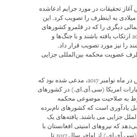
آغاز تحقیقات در مورد جرایم ادعاشده
ر افغانستان از تاریخ اول ماه می 2003 میلادی به اینطرف را تصویب کرد. این
تمالی دیگری را که در قلمرو کشورهای
عضو این محکمه از تاریخ اول جولای 2002 ارتکاب یافته باشند و با جنگ‌ها و
د را نیز مورد تصویب قرار داد.
ز تاریخ اول می 2003 به اینطرف عضویت محکمه بین‌المللی جزایی
سارنوال محکمه ضمن درخواست خویش در ماه نوامبر 2017، مدعی شده بود که
ارات امریکا (سی.آی.ای.) در کشورهای
 مربوط به صلاحیت موضوعی محکمه
ابل یادآوری است که کشورهای نام‌برده
ملل جزایی می باشند. یافته‌های یک
هد که نیروهای امنیتی افغانستان با
حمایت اداره مرکزی استخبارات امریکا (سی.آی.ای.) از اواخر سال 2017 تا