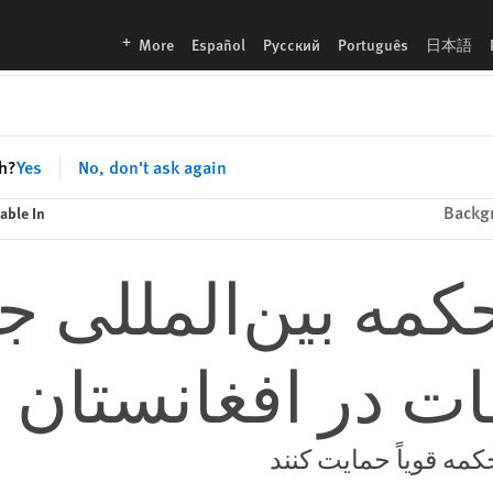
تان
languages
More
Español
Русский
Português
日本語
sh?
Yes
No, don't ask again
Backg
able In
مه بین‌المللی ج
قات در افغانستان
مه قویاً حمایت کنند