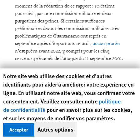
moment de la rédaction de ce rapport : 10 étaient
poursuivis par une commission militaire et deux
purgeaient des peines. Si certaines audiences
préliminaires devant les commissions militaires très
problématiques de Guantanamo ont repris en
septembre après d’importants retards,
aucun procès
n’est prévu avant 2022, y compris pour les cinq
cerveaux présumés de l’attaque du 11 septembre 2001.
Politique étrangère
Human Rights Watch cookie preferences
Notre site web utilise des cookies et d'autres
identifiants pour aider à améliorer votre expérience en
Dès son entrée en fonction, le gouvernement Biden a
ligne. En utilisant notre site web, vous confirmez votre
annoncé qu’il s’engageait à mener une politique
consentement. Veuillez consulter notre
politique
étrangère «
axée sur la défense de la démocratie et la
de confidentialité
pour en savoir plus sur les cookies,
protection des droits humains
», ainsi qu’à renforcer la
et sur les moyens de modifier vos paramètres.
coopération multilatérale. Les États-Unis ont été
réélus au Conseil des droits de l’homme de l’ONU,
Autres options
Accepter
rejoignant aussi l’Organisation mondiale de la santé