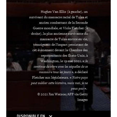
Hughes Van Ellis (à gauche), un
survivant du massacre racial de Tulsa et
ancien combattant de la Seconde
Guerre mondiale, et Viola Fletcher (à
droite), la plus ancienne survivante du
massacre de Tulsa encore en vie,
témoignent de l’impact persistant de
cet évènement devant la Chambre des
représentants des États-Unis, à
Washington, le 19 mai 2021. «
Je
continue de vivre avec les séquelles de ce
massacre tous les jours
», a déclaré
Fletcher aux législateurs. «
Notre pays
peut oublier cette histoire, mais moi, je ne
peux pas
».
© 2021 Jim Watson/AFP via Getty
Images
DISPONIBLE EN