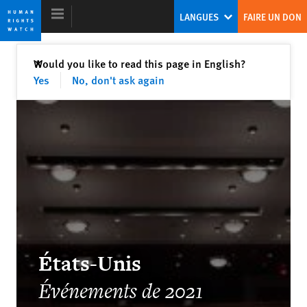
Skip
Skip
LANGUES
FAIRE UN DON
to
to
cookie
main
privacy
content
Fermer
Would you like to read this page in English?
✕
notice
Yes
No, don't ask again
Rapport mondial 2022
Face aux autocrates sur la défensive,
les dirigeants démocrates seront-ils à
la hauteur ?
Kenneth Roth
Ex-Directeur exécutif de Human Rights Watch
États-Unis
Événements de 2021