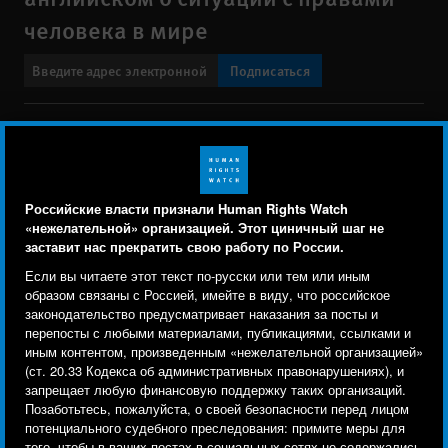
человека в мире
Подписаться
BlueSky
X
Faceboo
YouTu
Ins
Свяжитесь с нами
Footer
Заявление о политике конфиденциальности
Карта сайта
Российские власти признали Human Rights Watch
menu
«нежелательной» организацией. Этот циничный шаг не
Text Version
заставит нас прекратить свою работу по России.
Human Rights Watch cookie preferences
Мы используем файлы cookie, технологии
Если вы читаете этот текст по-русски или тем или иным
© 2026 Human Rights Watch
отслеживания и сторонние аналитические
образом связаны с Россией, имейте в виду, что российское
законодательство предусматривает наказания за посты и
инструменты, чтобы лучше понять, кто посещает
Human Rights Watch
| 350 Fifth Avenue, 34th Floor | New York,
NY
перепосты с любыми материалами, публикациями, ссылками и
сайт, и улучшить ваш опыт взаимодействия с ним.
10118-3299
USA
|
t
1.212.290.4700
иным контентом, произведенным «нежелательной организацией»
(ст. 20.33 Кодекса об административных правонарушениях), и
Используя наш сайт, вы соглашаетесь с этим.
Human Rights Watch
is a 501(C)(3) nonprofit registered in the US
запрещает любую финансовую поддержку таких организаций.
Ознакомьтесь с нашей
политикой
under EIN: 13-2875808
Позаботьтесь, пожалуйста, о своей безопасности перед лицом
потенциального судебного преследования: примите меры для
конфиденциальности,
чтобы узнать, для чего
того, чтобы в ваших постах в социальных сетях не содержались