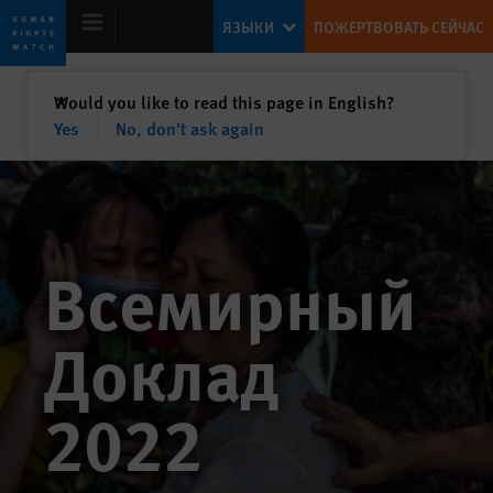
Skip
Skip
ЯЗЫКИ
ПОЖЕРТВОВАТЬ СЕЙЧАС
to
to
cookie
main
privacy
content
закрыть
Would you like to read this page in English?
✕
notice
Yes
No, don't ask again
Всемирный доклад 2022
Готова ли демократия проявить себя,
Всемирный
когда авторитаризм стоит в
оборонительной позиции?
Доклад
Kenneth Roth
Former Executive Director
2022