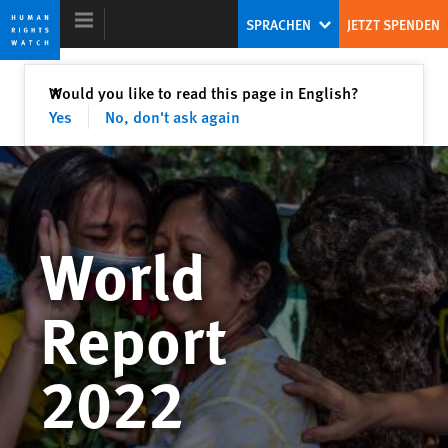
Skip
Skip
SPRACHEN
JETZT SPENDEN
to
to
cookie
main
privacy
content
Schließen
Would you like to read this page in English?
✕
notice
Yes
No, don't ask again
World Report 2022
Autokraten in der Defensive – Chance
World
für Demokraten?
Kenneth Roth
Report
Ehemaliger Executive Director
2022