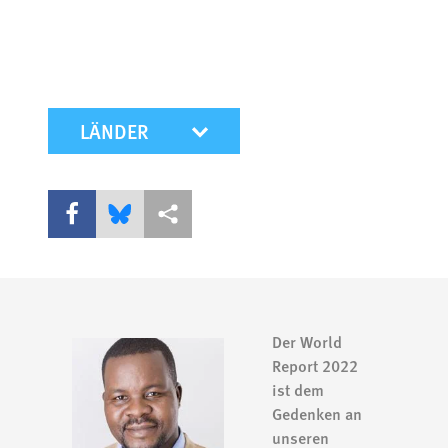
mobile-wr-select
Share this via Facebook
Share this via Bluesky
More sharing options
Der World
Report 2022
ist dem
Gedenken an
unseren