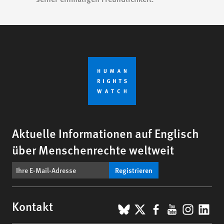
Aktuelle Informationen auf Englisch
über Menschenrechte weltweit
Registrieren
BlueSky
X
Facebook
YouTub
Insta
Lin
Kontakt