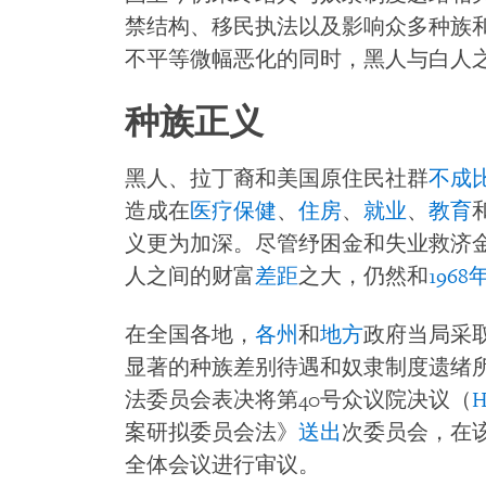
禁结构、移民执法以及影响众多种族
不平等微幅恶化的同时，黑人与白人
种族正义
黑人、拉丁裔和美国原住民社群
不成
造成在
医疗保健
、
住房
、
就业
、
教育
义更为加深。尽管纾困金和失业救济
人之间的财富
差距
之大，仍然和
1968
在全国各地，
各州
和
地方
政府当局采
显著的种族差别待遇和奴隶制度遗绪所
法委员会表决将第40号众议院决议（
H
案研拟委员会法》
送出
次委员会，在
全体会议进行审议。