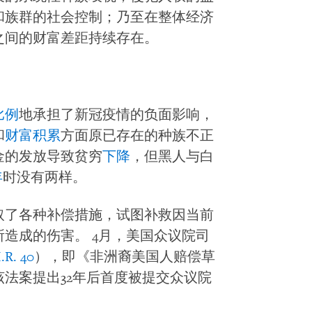
和族群的社会控制；乃至在整体经济
之间的财富差距持续存在。
比例
地承担了新冠疫情的负面影响，
和
财富积累
方面原已存在的种族不正
金的发放导致贫穷
下降
，但黑人与白
年
时没有两样。
取了各种补偿措施，试图补救因当前
造成的伤害。 4月，美国众议院司
.R. 40
），即《非洲裔美国人赔偿草
该法案提出32年后首度被提交众议院