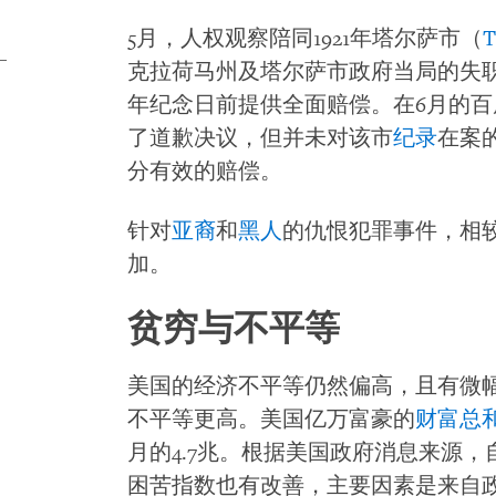
5月，人权观察陪同1921年塔尔萨市（
T
克拉荷马州及塔尔萨市政府当局的失
年纪念日前提供全面赔偿。在6月的
了道歉决议，但并未对该市
纪录
在案
分有效的赔偿。
针对
亚裔
和
黑人
的仇恨犯罪事件，相
加。
贫穷与不平等
美国的经济不平等仍然偏高，且有微
不平等更高。美国亿万富豪的
财富总
月的4.7兆。根据美国政府消息来源，自
困苦指数也有改善，主要因素是来自