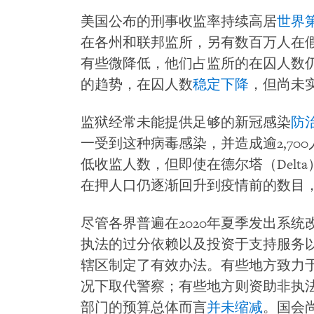
美国公布的刑事收监率持续高居
世界
在各州和联邦监所，另有数百万人在
有些微降低，他们占监所的在囚人数仍
的趋势，在囚人数
稳定下降
，但尚未
监狱经常未能提供足够的新冠感染
防
一受到这种病毒感染，并造成逾2,70
低收监人数，但即使在德尔塔（Delt
在押人口仍逐渐回升到疫情前的数目
尽管各界普遍在2020年夏季发出系
执法的过分依赖以及投资于支持服务
辖区制定了有效办法。有些地方致力
况下取代警察；有些地方则资助非执
部门的预算总体而言
并未缩减
。国会