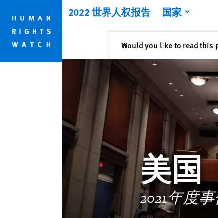
Skip
Skip
2022 世界人权报告
国家
to
to
cookie
main
privacy
content
关闭
Would you like to read this 
✕
notice
美国
2021年度