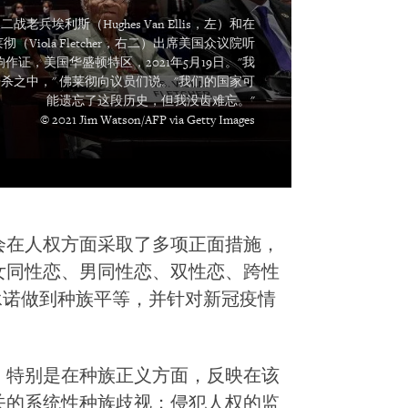
兵埃利斯（Hughes Van Ellis，左）和在
Viola Fletcher，右二）出席美国众议院听
证，美国华盛顿特区，2021年5月19日。"我
杀之中，" 佛莱彻向议员们说。"我们的国家可
能遗忘了这段历史，但我没齿难忘。"
© 2021 Jim Watson/AFP via Getty Images
会在人权方面采取了多项正面措施，
女同性恋、男同性恋、双性恋、跨性
，承诺做到种族平等，并针对新冠疫情
，特别是在种族正义方面，反映在该
关的系统性种族歧视；侵犯人权的监