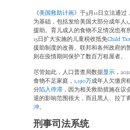
《
美国救助计画
》于3月11日立法通
为基础，包括发给美国大部分成年人1,
援助。育儿成人的食物不足情况也有
15日扩大实施的儿童税收抵免
Child Tax
援助制度的改善。联邦和各州政府的暂缓迫迁令（
则在疫情期间保护了数百万租屋者。
尽管如此，人口普查局数据
显示
，20
食物不足家庭，
1,190万
成年人欠缴房
分
陷入停滞
，因为相关救助措施在议
退的影响范围很大，而且黑人、拉丁
冲
。
刑事司法系统