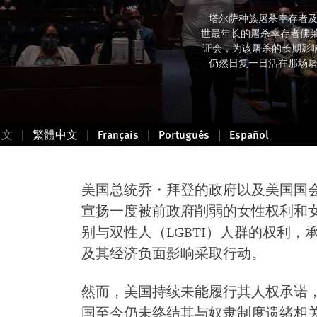
塔尔萨种族屠杀幸存者及二战老
世最年长的屠杀幸存者佛莱彻（
证会，为该屠杀的长期影响作
仍然日复一日活在那场屠
中文
繁體中文
Français
Português
Español
美国总统乔・拜登的政府以及美国国
宣扬一度被前政府削弱的女性权利和
别与双性人（LGBTI）人群的权利
及其经济负面影响采取行动。
然而，美国持续未能履行其人权承诺
国至今仍未终结其与奴隶制度遗绪相