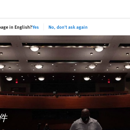
page in English?
Yes
No, don't ask again
事件