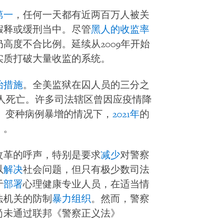
第一
，任何一天都有近两百万人被关
假释或缓刑当中。尽管
黑人的收监率
高度不合比例。延续从2009年开始
实质打破大量收监的系统。
治措施
。全美监狱在囚人员的三分之
0人死亡。许多司法辖区曾因应疫情降
a）变种病例暴增的情况下，
2021年
的
，。
统改革的呼声，特别是要求
减少
对警察
以
解决
社会问题，但只有极少数司法
于
部署
心理健康专业人员，在适当情
法机关的防制
暴力组织
。然而，警察
尚未通过联邦《警察正义法》