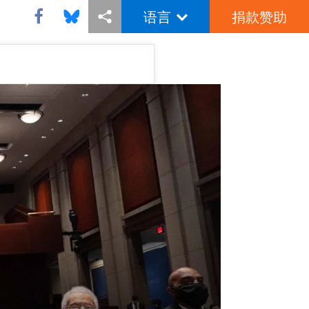
语言
捐款赞助
Share this via Facebook
Share this via Bluesky
More sharing options