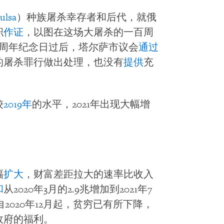
ulsa
）种族屠杀幸存者和后代，就俄
职
作证
，以图在这场大屠杀的一百周
百周年纪念日过后，塔尔萨市议会
通过
的屠杀罪行做出处理，也没有
提供
充
较
2019年
的水平，2021年出现大幅增
幅
扩大
，财富差距拉大的速率比收入
和
从2020年3月的2.9兆增加到2021年7
2020年12月起，贫穷已有所下降，
政府的福利。