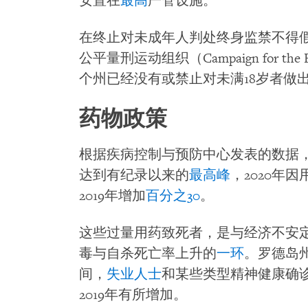
安置在
最高
严管设施。
在终止对未成年人判处终身监禁不得
公平量刑运动组织（Campaign for the Fa
个州已经没有或禁止对未满18岁者做
药物政策
根据疾病控制与预防中心发表的数据
达到有纪录以来的
最高峰
，2020年
2019年增加
百分之30
。
这些过量用药致死者，是与经济不安
毒与自杀死亡率上升的
一环
。罗德岛
间，
失业人士
和某些类型精神健康确
2019年有所增加。