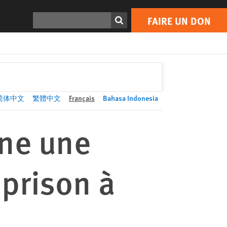
FAIRE UN DON
Print
Rechercher
FAIRE UN DON
简体中文
繁體中文
Français
Bahasa Indonesia
mne une
 prison à