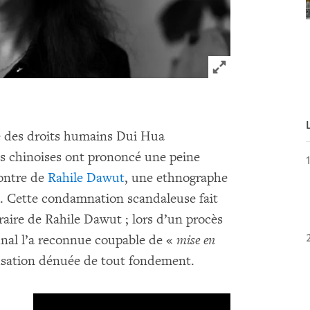
Click to expand 
se des droits humains Dui Hua
és chinoises ont prononcé une peine
ontre de
Rahile Dawut
, une ethnographe
. Cette condamnation scandaleuse fait
raire de Rahile Dawut ; lors d’un procès
unal l’a reconnue coupable de «
mise en
sation dénuée de tout fondement.