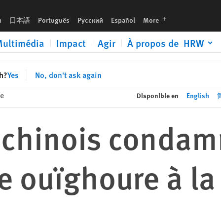
a prison à vie
languages
h
日本語
Português
Русский
Español
More
ultimédia
Impact
Agir
À propos de HRW
sh?
Yes
No, don't ask again
ue
Disponible en
English
l chinois conda
re ouïghoure à la