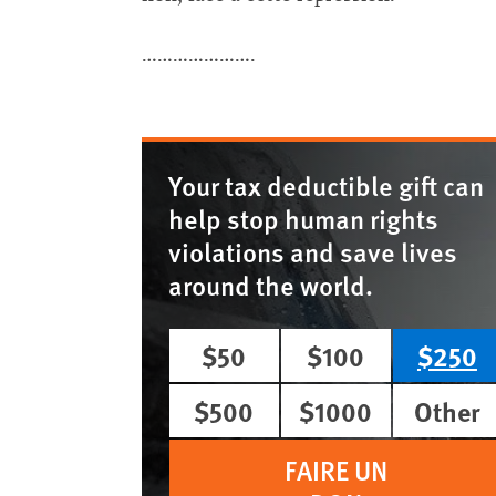
………………….
Your tax deductible gift can
help stop human rights
violations and save lives
around the world.
$50
$100
$250
$500
$1000
Other
FAIRE UN