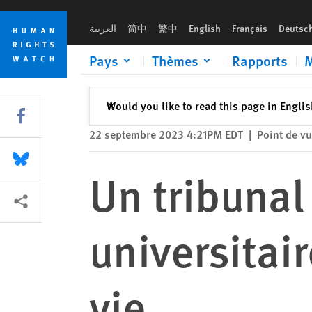
Skip
Skip
Un tribunal chinois condamne une universitaire ouïghoure à l
to
to
العربية
简中
繁中
English
Français
Deutsc
cookie
main
privacy
content
Pays
Thèmes
Rapports
M
notice
Fermer
Would you like to read this page in Engli
✕
Share this via Facebook
22 septembre 2023 4:21PM EDT
|
Point de v
Share this via Bluesky
Un tribuna
Share this via Partagez
universitai
vie