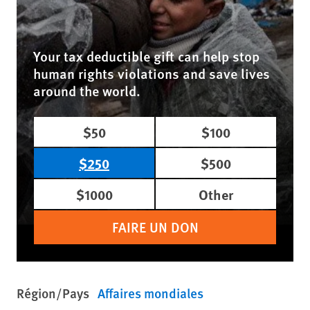
Your tax deductible gift can help stop
human rights violations and save lives
around the world.
$50
$100
$250
$500
$1000
Other
FAIRE UN DON
Région/Pays
Affaires mondiales