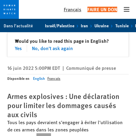
Français
FAIRE UN DON
Open
Skip
Skip
Dans l’actualité
Israël/Palestine
Iran
Ukraine
Tunisie
to
to
cookie
main
Fermer
Would you like to read this page in English?
✕
privacy
content
Yes
No, don't ask again
notice
16 juin 2022 5:00PM EDT
|
Communiqué de presse
Disponible en
English
Français
Armes explosives : Une déclaration
pour limiter les dommages causés
aux civils
Tous les pays devraient s’engager à éviter l’utilisation
de ces armes dans les zones peuplées