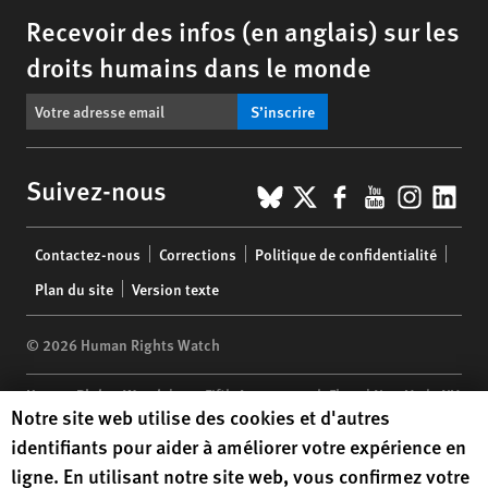
Recevoir des infos (en anglais) sur les
droits humains dans le monde
S’inscrire
BlueSky
X
Facebook
YouTub
Insta
Lin
Suivez-nous
Footer
Contactez-nous
Corrections
Politique de confidentialité
menu
Plan du site
Version texte
© 2026 Human Rights Watch
Human Rights Watch
| 350 Fifth Avenue, 34th Floor | New York,
NY
Human Rights Watch cookie preferences
Notre site web utilise des cookies et d'autres
10118-3299
USA
|
t
1.212.290.4700
identifiants pour aider à améliorer votre expérience en
Human Rights Watch
is a 501(C)(3) nonprofit registered in the US
ligne. En utilisant notre site web, vous confirmez votre
under EIN: 13-2875808