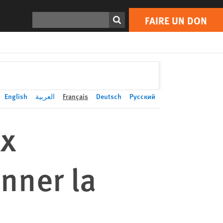
FAIRE UN DON
Print
Rechercher
FAIRE UN DON
English
العربية
Français
Deutsch
Русский
ux
nner la