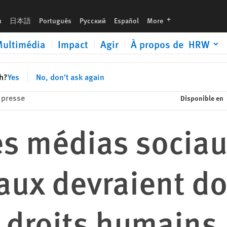
 la priorité aux droits humains
languages
h
日本語
Português
Русский
Español
More
ultimédia
Impact
Agir
À propos de HRW
sh?
Yes
No, don't ask again
presse
Disponible en
es médias socia
aux devraient do
x droits humains