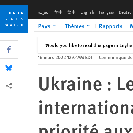
Skip
Skip
Ukraine : Les médias sociaux internationaux devraient donner
to
to
العربية
简中
繁中
English
Français
Deutsc
cookie
main
privacy
content
Pays
Thèmes
Rapports
M
notice
Fermer
Would you like to read this page in Engli
✕
Share this via Facebook
16 mars 2022 12:01AM EDT
|
Communiqué de 
Share this via Bluesky
Ukraine : L
Share this via Partagez
internation
priorité au