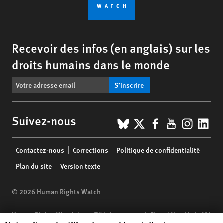
Recevoir des infos (en anglais) sur les
droits humains dans le monde
S’inscrire
BlueSky
X
Facebook
YouTub
Insta
Lin
Suivez-nous
Footer
Contactez-nous
Corrections
Politique de confidentialité
menu
Plan du site
Version texte
© 2026 Human Rights Watch
Human Rights Watch
| 350 Fifth Avenue, 34th Floor | New York,
NY