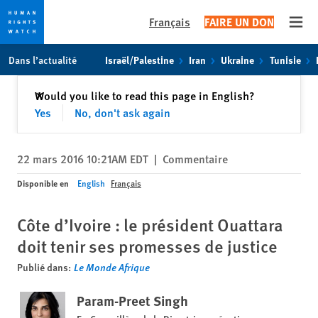
Français
FAIRE UN DON
Open
Skip
Skip
Dans l’actualité
Israël/Palestine
Iran
Ukraine
Tunisie
to
to
cookie
main
Fermer
Would you like to read this page in English?
✕
privacy
content
Yes
No, don't ask again
notice
22 mars 2016 10:21AM EDT
|
Commentaire
Disponible en
English
Français
Côte d’Ivoire : le président Ouattara
doit tenir ses promesses de justice
Publié dans:
Le Monde Afrique
Param-Preet Singh