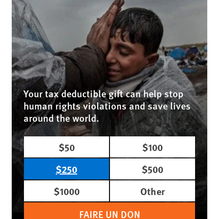
Your tax deductible gift can help stop
human rights violations and save lives
around the world.
$50
$100
$250
$500
$1000
Other
FAIRE UN DON