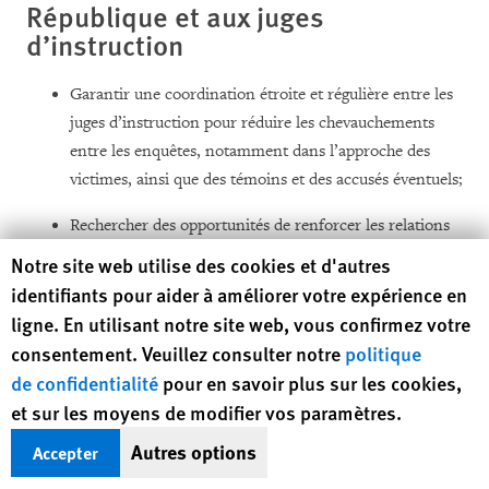
République et aux juges
d’instruction
Garantir une coordination étroite et régulière entre les
juges d’instruction pour réduire les chevauchements
entre les enquêtes, notamment dans l’approche des
victimes, ainsi que des témoins et des accusés éventuels;
Rechercher des opportunités de renforcer les relations
de travail avec le personnel du Bureau du Procureur de
Human Rights Watch cookie preferences
Notre site web utilise des cookies et d'autres
la CPI.
identifiants pour aider à améliorer votre expérience en
ligne. En utilisant notre site web, vous confirmez votre
consentement. Veuillez consulter notre
politique
Au personnel judiciaire de Côte
de confidentialité
pour en savoir plus sur les cookies,
d’Ivoire examinant les dossiers
et sur les moyens de modifier vos paramètres.
des accusés en détention
préventive
Autres options
Accepter