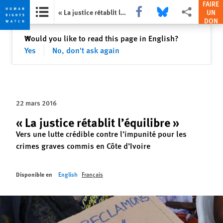
FAIRE
Share this via Facebook
Share this via Bluesky
Share this via P
« La justice rétablit l’équilibre »
UN
DON
Skip
Skip
Fermer
Would you like to read this page in English?
✕
to
to
Yes
No, don't ask again
cookie
main
privacy
content
notice
22 mars 2016
« La justice rétablit l’équilibre »
Vers une lutte crédible contre l’impunité pour les
crimes graves commis en Côte d’Ivoire
Disponible en
English
Français