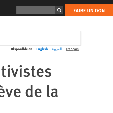
FAIRE UN DON
Print
Rechercher
FAIRE UN DON
Disponible en
English
العربية
Français
tivistes
ève de la