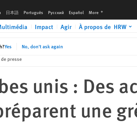
grève de la faim
languages
h
日本語
Português
Русский
Español
More
ultimédia
Impact
Agir
À propos de HRW
sh?
Yes
No, don't ask again
de presse
bes unis : Des ac
préparent une gr