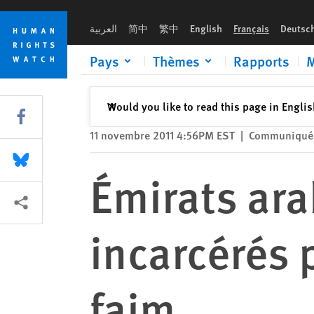
Skip
Skip
Émirats arabes unis : Des activistes incarcérés préparent une 
to
to
العربية
简中
繁中
English
Français
Deutsc
cookie
main
privacy
content
Pays
Thèmes
Rapports
M
notice
Fermer
Would you like to read this page in Engli
✕
Share this via Facebook
11 novembre 2011 4:56PM EST
|
Communiqué 
Share this via Bluesky
Émirats ara
Share this via Partagez
incarcérés 
faim