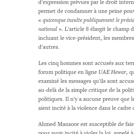
d'expression prévues par le droit intern
permet de condamner à une peine pouva
«
quiconque insulte publiquement le prési
national
». L'article 8 élargit le champ 
incluant le vice-président, les membre
d'autres.
Les cinq hommes sont accusés aux termes
forum politique en ligne
UAE Hewar,
q
examiné les messages qu'ils sont accus
au-delà de la simple critique de la pol
politiques. Il n'y a aucune preuve que
aient incité à la violence dans le cadre 
Ahmed Mansoor est susceptible de faire
pour avoir incité à violer la loi, appelé