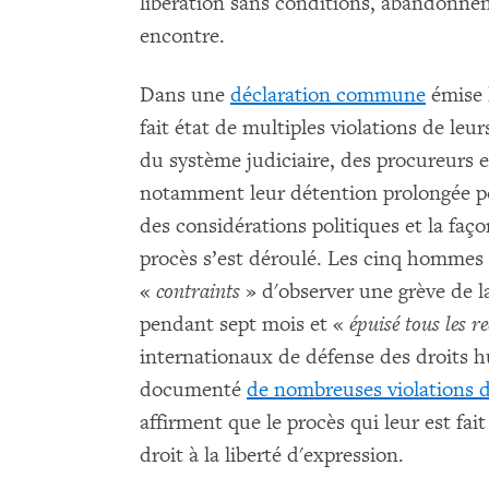
libération sans conditions, abandonnent
encontre.
Dans une
déclaration commune
émise l
fait état de multiples violations de l
du système judiciaire, des procureurs e
notamment leur détention prolongée po
des considérations politiques et la faç
procès s’est déroulé. Les cinq hommes
«
contraints
» d'observer une grève de la
pendant sept mois et «
épuisé tous les r
internationaux de défense des droits
documenté
de nombreuses violations d
affirment que le procès qui leur est fai
droit à la liberté d'expression.