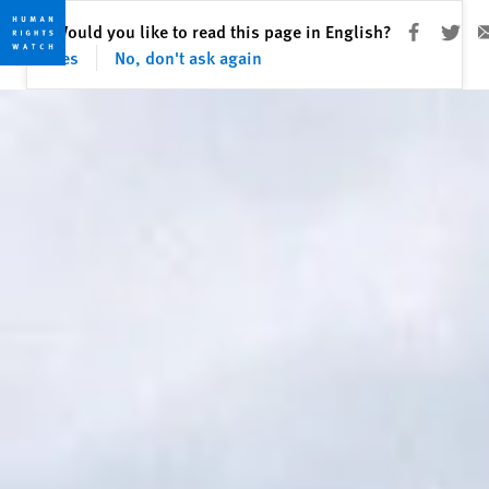
Fermer
Would you like to read this page in English?
✕
Share this vi
Share th
Sh
Yes
No, don't ask again