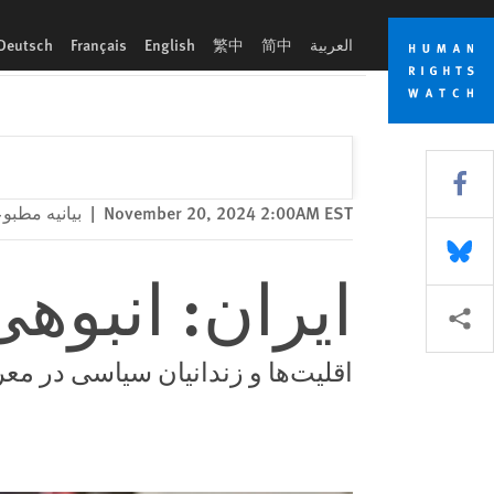
Skip
Skip
ایران: انبوهی از احکام جدید اعدام
to
to
العربية
简中
繁中
English
Français
Deutsch
cookie
main
content
privacy
notice
Share this via Facebook
November 20, 2024 2:00AM EST
|
بیانیه مطبو
Share this via Bluesky
ایران: انبوهی
More sharing options
اقلیت‌ها و زندانیان سیاسی در م