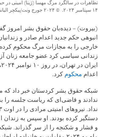
تظاهرات در سالگرد مرگ مهسا (ژینا) امینی در حبس
۱۴ سپتامبر ۲۰۲۴.
© ۲۰۲۴ جورج ونت/پیکچر الیانس از گتی ایمجز
(بیروت) – دیده‌بان حقوق بشر امروز گ
انبوهی حکم جدید اعدام صادر و زندانیان
خارجی را به مجازات مرگ محکوم کرده‌ان
زندانی سیاسی کرد عضو جامعه زنان آزا
ای
اعدام
محکوم
کرد.
شبکه حقوق بشر کردستان خبر داد که مقا
ندادند و قاضی‌ای که ریاست جلسه را به
دستگیر کرده بودند. او سپس به زندان او
و فشار و شکنجه را از سر گذراند. شبک
ماه مه ۲۰۲۴ مقامات به خانواده او اجازه ملاقات نداده‌اند.