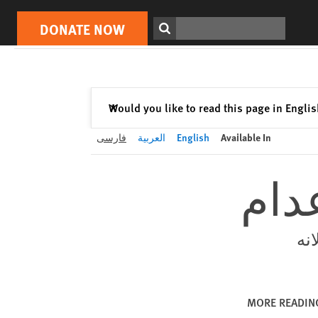
DONATE NOW
Print
Search
DONATE NOW
Close
Would you like to read this page in Engli
✕
Available In
English
العربية
فارسی
عدام
نه
MORE READIN