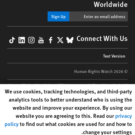
Worldwide
Sign Up
kTok
nkedIn
nstagram
YouTube
Facebook
BlueSky
X
Connect With Us
Footer
Text Version
menu
© 2026 Human Rights Watch
Human Rights Watch
| 350 Fifth Avenue, 34th Floor | New York,
NY
Human Rights Watch cookie preferences
We use cookies, tracking technologies, and third-party
10118-3299
USA
|
t
1.212.290.4700
analytics tools to better understand who is using the
Human Rights Watch
is a 501(C)(3) nonprofit registered in the US
website and improve your experience. By using our
under EIN: 13-2875808
website you are agreeing to this. Read our
privacy
policy
to find out what cookies are used for and how to
change your settings.