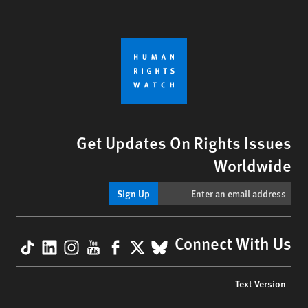
Get Updates On Rights Issues
Worldwide
Sign Up
kTok
nkedIn
nstagram
YouTube
Facebook
BlueSky
X
Connect With Us
Footer
Text Version
menu