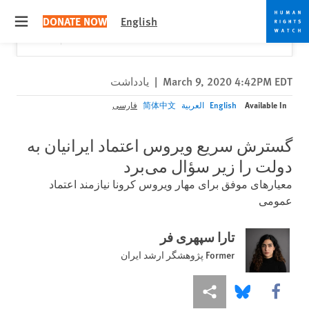
Skip
Skip
Close
Would you like to read this page in English?
✕
DONATE NOW
English
to
to
 menu
Yes
No, don't ask again
cookie
main
content
privacy
notice
March 9, 2020 4:42PM EDT
|
یادداشت
Available In
English
العربية
简体中文
فارسی
گسترش سریع ویروس اعتماد ایرانیان به
دولت را زیر سؤال می‌برد
معیارهای موفق برای مهار ویروس کرونا نیازمند اعتماد
عمومی
تارا سپهری فر
Former پژوهشگر ارشد ایران
More sharing options
Share this via Bluesky
Share this via Facebook