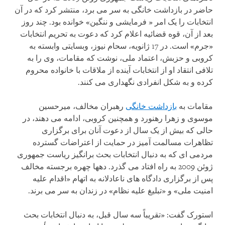
حاضر در بازداشت خانگی به سر می برد، منتشر کرد که در آن
انتخابات را یک امر « فرمایشی و ننگین» خوانده بود. چند روز
بعد از آن، قوه قضائیه اعلام کرد که دعوت به تحریم انتخابات
«جرم» است. در 17 ژانویه، سحام نیوز، وبسایتی وابسته به
کروبی و حزبش، اعتماد ملی، نوشت که مقامات، وی را به
تلافی انتقاد او از انتخابات آینده از ملاقات با خانواده محروم
کرده و به شکل انفرادی نگهداری می کنند.
مقامات به
بازداشت خانگی
رهبران مخالف، میرحسین
موسوی و زهرا رهنورد و همچنین کروبی، ادامه می دهند، در
حالی که بیش از یک سال از دعوت آنان برای برگزاری
تظاهرات مسالمت آمیز در حمایت از اعتراضات گسترده
مردمی ای که به دنبال انتخابات بحث برانگیز ریاست جمهوری
ژوئن 2009 به راه افتاد می گذرد. ده‏ها چهره برجسته مخالف
پس از برگزاری دادگاه های ناعادلانه به اتهام «اقدام علیه
امنیت ملی» و «تبلیغ علیه نظام» در زندان به سر می برند.
استورک گفت: «تقریباً سه سال قبل، به دنبال انتخابات بحث