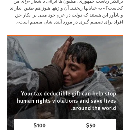
برانگیز ریاست جمهوری، میلیون ها ایرانی با شعار «
رأ
ی من
کجاست؟» به خیابان‏ها ریختند. آن واژه‏ها هنوز هم طنین انداز‏اند
و یادآور این هستند که دولت در عزم خود مبنی بر انکار حق
افراد برای تصمیم گیری در مورد آینده شان مصمم است».
Your tax deductible gift can help stop
human rights violations and save lives
around the world.
$100
$50