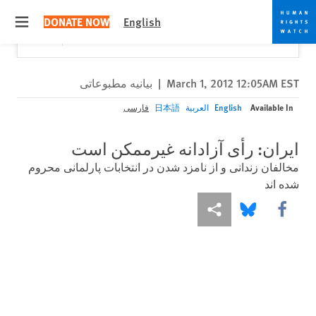
Skip
Skip
Close
Would you like to read this page in English?
✕
DONATE NOW
English
to
to
 menu
Yes
No, don't ask again
cookie
main
content
privacy
notice
March 1, 2012 12:05AM EST
|
بیانیه مطبوعاتی
Available In
English
العربية
日本語
فارسی
ایران: رأی آزادانه غیرممکن است
مخالفان زندانی و از نامزد شدن در انتخابات پارلمانی محروم
شده اند
More sharing options
Share this via Bluesky
Share this via Facebook