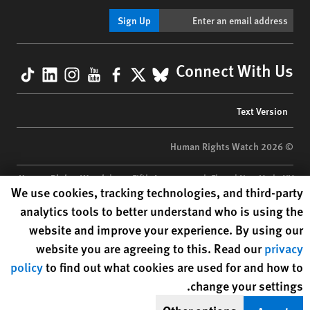
Sign Up
kTok
nkedIn
nstagram
YouTube
Facebook
BlueSky
X
Connect With Us
Footer
Text Version
menu
© 2026 Human Rights Watch
Human Rights Watch
| 350 Fifth Avenue, 34th Floor | New York,
NY
Human Rights Watch cookie preferences
We use cookies, tracking technologies, and third-party
10118-3299
USA
|
t
1.212.290.4700
analytics tools to better understand who is using the
Human Rights Watch
is a 501(C)(3) nonprofit registered in the US
website and improve your experience. By using our
under EIN: 13-2875808
website you are agreeing to this. Read our
privacy
policy
to find out what cookies are used for and how to
change your settings.