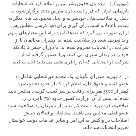
(نیویورک) - دیده بان حقوق بشر امروز اعلام کرد که انتخابات
پارلمانی ایران که قرار است در 2 مارس 2012 برگزار شود، به
دلیل رد صلاحیت های خودسرانه و ایجاد محدودیت های دیگر به
شدت ناعادلانه است. رأی گیری برای 290 کرسی مجلس پس
از آن صورت می گیرد که صدها نامزد براساس معیارهای مبهم
و بد تعریف شده‏ رد صلاحیت شده اند. رهبران مخالفان یا از
شرکت در انتخابات محروم شده اند، یا دوران حبس ناعادلانه
خود را در زندان سپری می کنند، و یا تصمیم گرفته اند از
شرکت در انتخاباتی که آن را فرمایشی می دانند اجتناب کنند.
در 21 فوریه، شورای نگهبان، یک مجمع غیرانتخابی شامل 12
عضو فقیه و حقوق دان، اعلام کرد که از حدود 5400 نامزد،
کمتر از 3500 نفر برای رقابت بر سر کسب کرسی مجلس تایید
شده اند. پیش از آن، وزارت کشور حدود 750 نامزد را رد
صلاحیت کرده بود. دست کم 35 تن از نامزدان رد صلاحیت شده
عضو فعلی مجلس می باشند. مخالفان و فعالان جنبش
اصلاحات در واکنش به این امر و سایر اقدامات دولت خواستار
تحریم انتخابات شده اند.