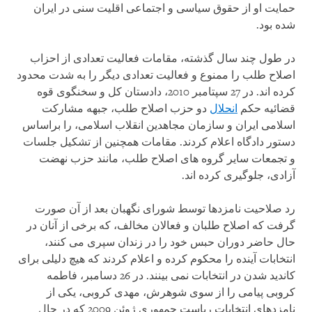
حمایت او از حقوق سیاسی و اجتماعی اقلیت سنی در ایران
شده بود.
در طول چند سال گذشته، مقامات فعالیت تعدادی از احزاب
اصلاح طلب را ممنوع و فعالیت تعدادی دیگر را به شدت محدود
کرده اند. در 27 سپتامبر 2010، دادستان کل و سخنگوی قوه
قضائیه حکم
انحلال
دو حزب اصلاح طلب، جبهه مشارکت
اسلامی ایران و سازمان مجاهدین انقلاب اسلامی، را براساس
دستور دادگاه اعلام کردند. مقامات همچنین از تشکیل جلسات
و تجمعات سایر گروه های اصلاح طلب، مانند حزب نهضت
آزادی، جلوگیری کرده اند.
رد صلاحیت نامزدها توسط شورای نگهبان بعد از آن صورت
گرفت که اصلاح طلبان و فعالان مخالف، که برخی از آنان در
حال حاضر دوران حبس خود را در زندان سپری می کنند،
انتخابات آینده را محکوم کرده و اعلام کردند که هیچ دلیلی برای
کاندید شدن در انتخابات نمی بینند. در 26 دسامبر، فاطمه
کروبی پیامی را از سوی شوهرش، مهدی کروبی، یکی از
نامزدهای انتخابات ریاست جمهوری ژوئن 2009 که در حال