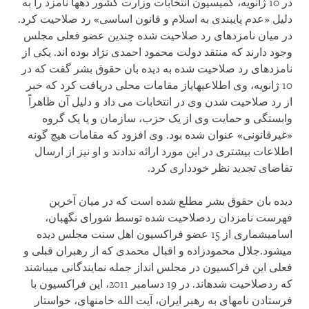
در 10 ژانویه، کمیسیون انتخابات وزارت کشور ده‏ها نامزد را به
دلیل «عدم پایبندی به اسلام و قانون اساسی» رد صلاحیت کرد.
در میان نامزدهای رد صلاحیت شده چندین عضو فعلی مجلس
وجود دارند که منتقد دولت محمود احمدی نژاد بوده اند. یکی از
نامزدهای رد صلاحیت شده به دیده بان حقوق بشر گفت که در
10 ژانویه، وی اطلاعیه‏ایاز مقامات محلی دریافت کرد که خبر
از رد صلاحیت شدن وی در انتخابات می داد و دلیل آن ظاهراً
وابستگی و حمایت وی از یک حزب، سازمان و یا یک گروه
«غیرقانونی» عنوان شده بود. وی افزود که مقامات هیچ گونه
اطلاعات بیشتری در این مورد ارائه ندادند و او نیز از ارسال
تقاضای تجدید نظر خودداری کرد.
دیده بان حقوق بشر مطلع شده است که در میان آخرین
فهرست نامزدان ردصلاحیت شده توسط شورای نگهبان،
اسامیشماری از 15 عضو فراکسیون اهل سنت مجلس دیده
می‏شود
.
جلال محمودزاده و اقبال محمدی که از رهبران قبلی و
فعلی این فراکسیون در مجلس انداز جمله نمایندگانی می‏باشند
که ردصلاحیت شده‏اند. در 19 دسامبر 2011، این فراکسیون با
فرستادن نامه‏ای به رهبر ایران، آیت الله خامنه‏ای، خواستار