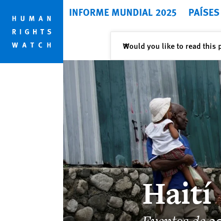
Skip
Skip
INFORME MUNDIAL 2025
PAÍSES
to
to
cookie
main
privacy
content
Cerrar
Would you like to read this 
✕
notice
Haití