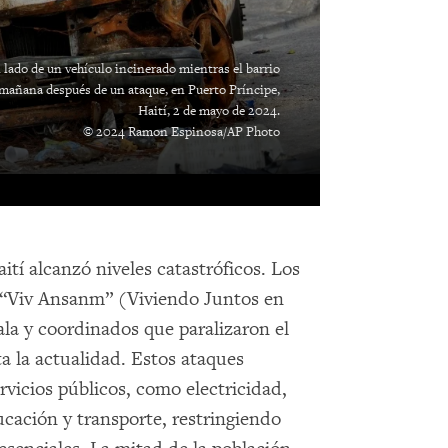
 lado de un vehículo incinerado mientras el barrio
mañana después de un ataque, en Puerto Príncipe,
Haití, 2 de mayo de 2024.
© 2024 Ramon Espinosa/AP Photo
ití alcanzó niveles catastróficos. Los
n “Viv Ansanm” (Viviendo Juntos en
ala y coordinados que paralizaron el
ta la actualidad. Estos ataques
rvicios públicos, como electricidad,
cación y transporte, restringiendo