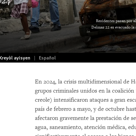
024
Residentes pasan por al
Delmas 22 es evacuado la 
Kreyòl ayisyen
Español
En 2024, la crisis multidimensional de Ha
grupos criminales unidos en la coalició
creole) intensificaron ataques a gran esc
país de febrero a mayo, y de octubre has
afectaron gravemente la prestación de se
agua, saneamiento, atención médica, edu