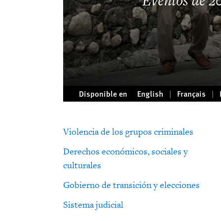
Eventos de 2
Disponible en
English
Français
Violencia de los grupos criminales
Derechos económicos, sociales y
culturales
Gobierno de transición y elecciones
Sistema judicial