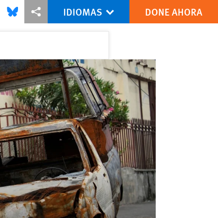
IDIOMAS
DONE AHORA
this via Facebook
Share this via Bluesky
Share this via Compartir