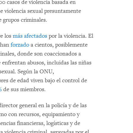
0 casos de violencia basada en
de violencia sexual presuntamente
 grupos criminales.
e los
más afectados
por la violencia. El
a han
forzado
a cientos, posiblemente
minales, donde son coaccionados a
e enfrentan abusos, incluidas las niñas
 sexual. Según la ONU,
s de edad viven bajo el control de
%
de sus miembros.
ector general en la policía y de las
como con recursos, equipamiento y
encias financieras, logísticas y de
a violencia criminal, agravadas por el