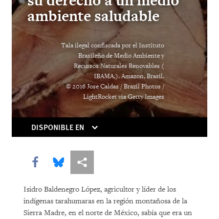
su derecho a un medio
“Soon There Won’t Be Much to Hide”
ambiente saludable
Earth Matters
Tala ilegal confiscada por el Instituto
Brasileño de Medio Ambiente y
Recursos Naturales Renovables (
IBAMA,). Amazon, Brasil.
© 2016 Jose Caldas / Brazil Photos /
LightRocket via Getty Images
DISPONIBLE EN
Share this via Facebook
Share this via Bluesky
Share this via Compartir
Isidro Baldenegro López, agricultor y líder de los
indígenas tarahumaras en la región montañosa de la
Sierra Madre, en el norte de México, sabía que era un