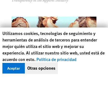
Transparency in the Apparel Industry
Human Rights Watch cookie preferences
Utilizamos cookies, tecnologías de seguimiento y
herramientas de análisis de terceros para entender
mejor quién utiliza el sitio web y mejorar su
experiencia. Al utilizar nuestro sitio web, usted está de
acuerdo con esto.
Política de privacidad
Otras opciones
Aceptar
Earth Matters
The Case for the Right to a Healthy Environment