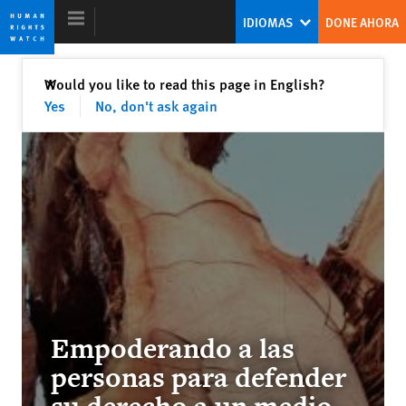
Skip
Skip
IDIOMAS
DONE AHORA
to
to
cookie
main
privacy
content
Cerrar
Would you like to read this page in English?
✕
notice
Yes
No, don't ask again
Informe Mundial 2018
La resistencia contra el desafío
populista
Kenneth Roth
Ex director ejecutivo
Empoderando a las
personas para defender
Ending the Intersex Exception