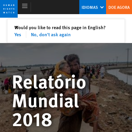
Skip
Skip
IDIOMAS
DOE AGORA
to
to
cookie
main
privacy
content
Fechar
Would you like to read this page in English?
✕
notice
Yes
No, don't ask again
Relatório Mundial 2018
A resistência ao desafio populista
Relatório
Kenneth Roth
Ex-Diretor Executivo
Mundial
2018