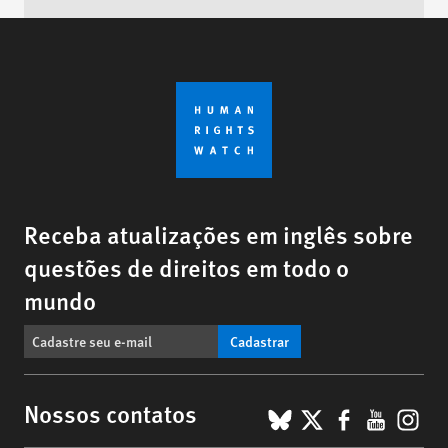
Receba atualizações em inglês sobre
questões de direitos em todo o
mundo
Cadastrar
BlueSky
X
Faceboo
YouTu
Ins
Nossos contatos