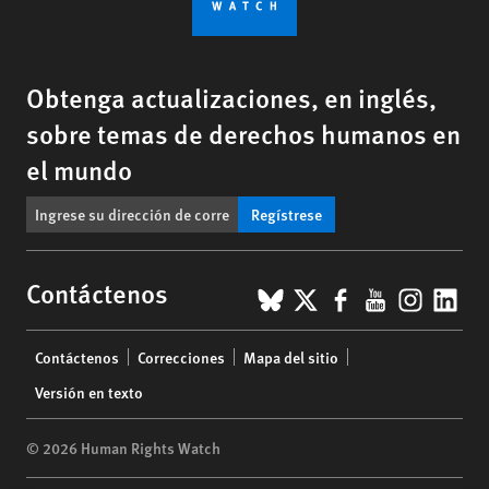
Obtenga actualizaciones, en inglés,
sobre temas de derechos humanos en
el mundo
Regístrese
BlueSky
X
Facebook
YouTub
Insta
Lin
Contáctenos
Footer
Contáctenos
Correcciones
Mapa del sitio
menu
Versión en texto
© 2026 Human Rights Watch