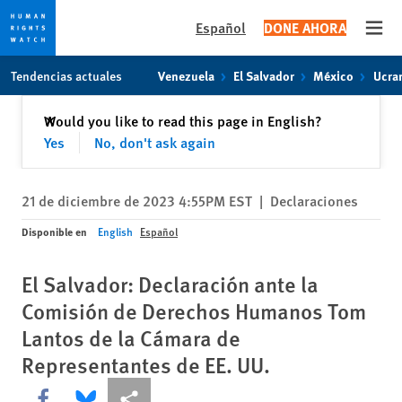
Español
DONE AHORA
Open
Skip
Skip
Tendencias actuales
Venezuela
El Salvador
México
Ucra
to
to
cookie
main
Cerrar
Would you like to read this page in English?
✕
privacy
content
Yes
No, don't ask again
notice
21 de diciembre de 2023 4:55PM EST
|
Declaraciones
Disponible en
English
Español
El Salvador: Declaración ante la
Comisión de Derechos Humanos Tom
Lantos de la Cámara de
Representantes de EE. UU.
Share this via Facebook
Share this via Bluesky
Share this via Compartir