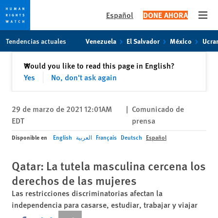
Español
DONE AHORA
Open
Skip
Skip
Tendencias actuales
Venezuela
El Salvador
México
Ucra
to
to
cookie
main
Cerrar
Would you like to read this page in English?
✕
privacy
content
Yes
No, don't ask again
notice
29 de marzo de 2021 12:01AM
|
Comunicado de
EDT
prensa
Disponible en
English
العربية
Français
Deutsch
Español
Qatar: La tutela masculina cercena los
derechos de las mujeres
Las restricciones discriminatorias afectan la
independencia para casarse, estudiar, trabajar y viajar