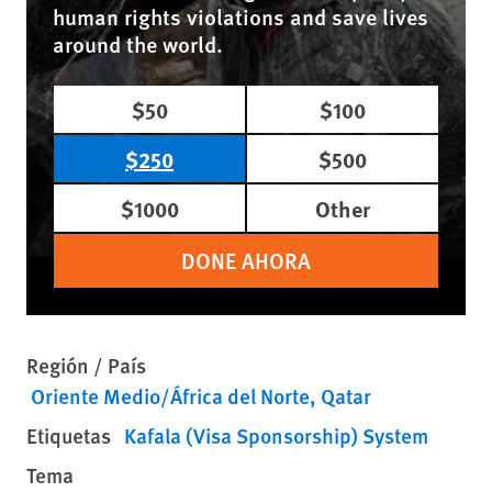
human rights violations and save lives
around the world.
$50
$100
$250
$500
$1000
Other
DONE AHORA
Región / País
Oriente Medio/África del Norte
Qatar
Etiquetas
Kafala (Visa Sponsorship) System
Tema