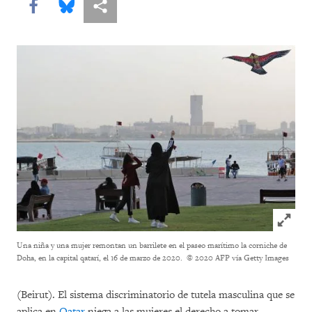
Share this via Facebook
Share this via Bluesky
Share this via Compartir
Click to
Una niña y una mujer remontan un barrilete en el paseo marítimo la corniche de
Doha, en la capital qatarí, el 16 de marzo de 2020.
© 2020 AFP vía Getty Images
(Beirut). El sistema discriminatorio de tutela masculina que se
aplica en
Qatar
niega a las mujeres el derecho a tomar