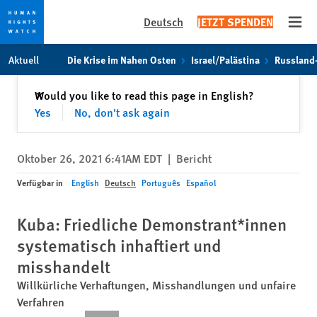
Deutsch
JETZT SPENDEN
Open
Skip
Skip
Aktuell
Die Krise im Nahen Osten
Israel/Palästina
Russland
to
to
cookie
main
Schließen
Would you like to read this page in English?
✕
privacy
content
Yes
No, don't ask again
notice
Oktober 26, 2021 6:41AM EDT
|
Bericht
Verfügbar in
English
Deutsch
Português
Español
Kuba: Friedliche Demonstrant*innen
systematisch inhaftiert und
misshandelt
Willkürliche Verhaftungen, Misshandlungen und unfaire
Verfahren