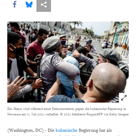
Share this via Facebook
Share this via Bluesky
More sharing options
Click to
Ein Mann wird während einer Demonstration gegen die kubanische Regierung in
Havanna am 11. Juli 2021 verhaftet.
© 2021 Adalberto Roque/AFP via Getty Images
(Washington, DC) - Die
kubanische
Regierung hat als