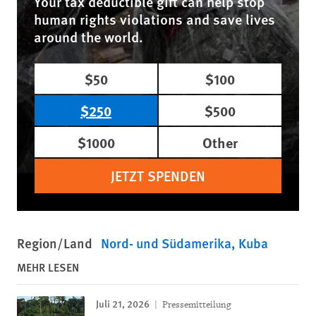
Your tax deductible gift can help stop
human rights violations and save lives
around the world.
$50
$100
$250
$500
$1000
Other
JETZT SPENDEN
Region/Land
Nord- und Südamerika
Kuba
MEHR LESEN
Juli 21, 2026
Pressemitteilung