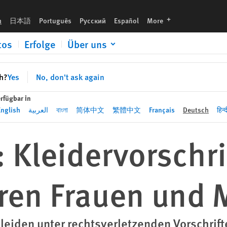
Mädchen
languages
h
日本語
Português
Русский
Español
More
tos
Erfolge
Über uns
sh?
Yes
No, don't ask again
rfügbar in
English
العربية
বাংলা
简体中文
繁體中文
Français
Deutsch
हिन्द
 Kleidervorschri
eren Frauen und
eiden unter rechtsverletzenden Vorschrift