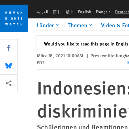
Skip
Skip
Indonesien: Kleidervorschriften diskriminieren Frauen und 
to
to
العربية
简中
繁中
English
Français
Deutsc
cookie
main
privacy
content
Länder
Themen
Video & Fo
notice
Schließen
Would you like to read this page in Engli
✕
Share this via Facebook
März 18, 2021 10:00AM
|
Pressemitteilung
Ve
EDT
Share this via Bluesky
Indonesien:
More sharing options
diskrimini
Schülerinnen und Beamtinnen l