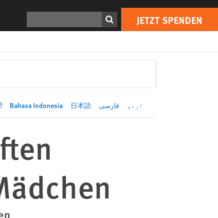
JETZT SPENDEN
Print
Suchen
JETZT SPENDEN
ी
Bahasa Indonesia
日本語
فارسی
اردو
ften
 Mädchen
en