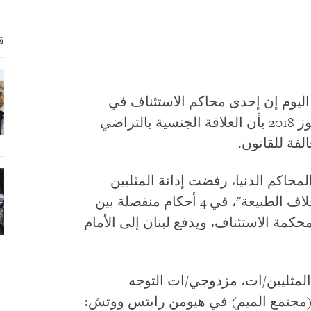
ق
ليوم إن إحدى محاكم الاستئناف في
أصدرت قرارا رائدا في 12 يوليو/تموز 2018 بأن العلاقة الجنسية بالتراضي
ة للقانون.
محاكم الدنيا، رفضت إدانة المثليين
ومتحولي الاجتماعي بـ "المجامعة على خلاف الطبيعة"، في 4 أحكام منفصلة بين
 من محكمة الاستئناف، ويدفع لبنان إلى الأمام
المثليين/ات، مزدوجي/ات التوجه
(مجتمع الميم) في هيومن رايتس ووتش: