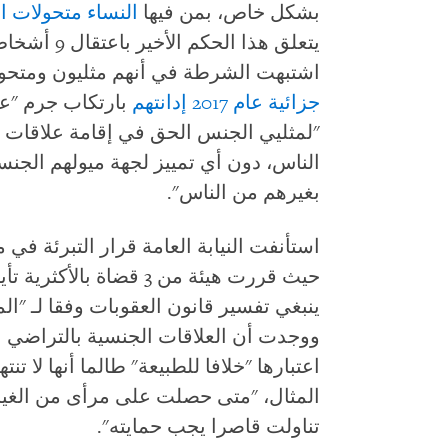
بشكل خاص، بمن فيها
النساء متحولات ال
اشتبهت الشرطة في أنهم مثليون ومتحولو
جزائية عام 2017 إدانتهم
بارتكاب جرم "عل
"لمثليي الجنس الحق في إقامة علاقات إ
الناس، دون أي تمييز لجهة ميولهم الجن
بغيرهم من الناس".
استأنفت النيابة العامة قرار التبرئة في 
حيث قررت هيئة من 3 قضاة 
ينبغي تفسير قانون العقوبات وفقا لـ "الم
ووجدت أن العلاقات الجنسية بالتراضي ب
اعتبارها "خلافا للطبيعة" طالما أنها لا ت
المثال، "متى حصلت على مرأى من الغير
تناولت قاصرا يجب حمايته".