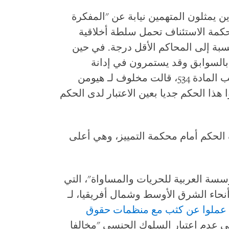
 يمثلون المتهمين نيابة عن "المفكرة
محكمة الاستئناف تحمل سلطة أخلاقية
سبة إلى المحاكم الأقل درجة. في حين
م بالسوابق وقد يستمرون في إدانة
أشخاص لممارسة السلوك المثلي بموجب المادة 534، قالت مخلوف لـ هيومن
ذا الحكم جديا بعين الاعتبار لدى الحكم
الحكم أمام محكمة التمييز، وهي أعلى
ؤسسة العربية للحريات والمساواة"، التي
حاء الشرق الأوسط وشمال أفريقيا، لـ
 عملوا عن كثب مع منظمات حقوق
غي عدم اعتبار السلوك الجنسي "مخالفا