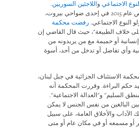
نوع الاجتماعي
و
اللاجئين السوريين
.
يتعلق هذا الحكم الأخير باعتقال 9 أشخاص عام 2015 في إحدى ضواحي بيروت،
 النوع الاجتماعي.
رفضت محكمة
ى خلاف الطبيعة"، حيث قال القاضي إن
نسانية أو حميمة مع من يريدونه من
سية وأي تفاضل أو تدخل من أحد، أسوة
محكمة الاستئناف الجزائية في جبل لبنان،
بالأكثرية تأييد حكم البراءة. وقررت المحكمة أنه
نطق السليم" و"العدالة الاجتماعية".
ين البالغين من نفس الجنس لا يمكن
نتهك الآداب والأخلاق العامة، على سبيل
 أو مسمعه أو في مكان عام أو متى