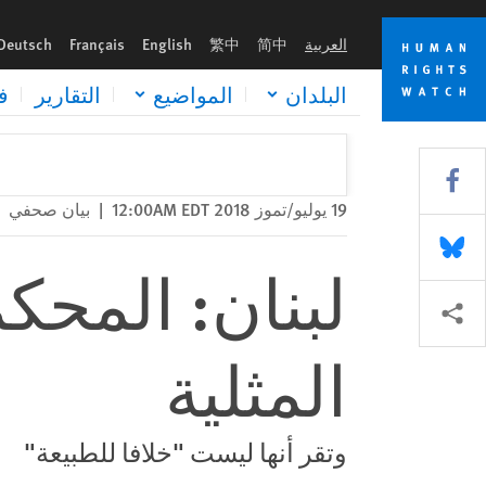
Skip
Skip
لبنان: المحكمة ترفض تجريم العلاقات المثلية
to
to
العربية
简中
繁中
English
Français
Deutsch
cookie
main
content
privacy
البلدان
المواضيع
التقارير
ف
notice
Share this via Facebook
19 يوليو/تموز 2018 12:00AM EDT
|
بيان صحفي
Share this via Bluesky
لبنان: المحك
Share this via مشاركة
المثلية
وتقر أنها ليست "خلافا للطبيعة"