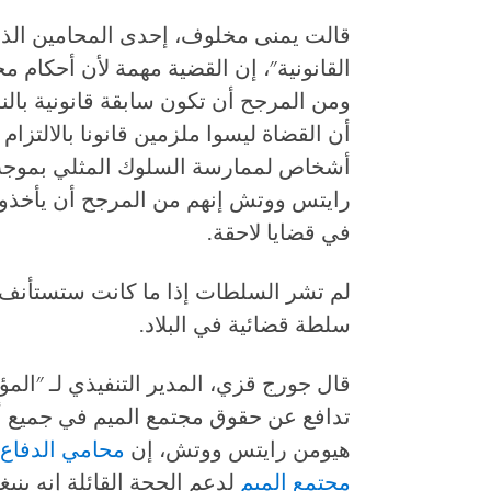
قالت يمنى مخلوف، إحدى المحامين الذين
القانونية"، إن القضية مهمة لأن أحكام 
ومن المرجح أن تكون سابقة قانونية بالن
أن القضاة ليسوا ملزمين قانونا بالالتزا
رايتس ووتش إنهم من المرجح أن يأخذوا ه
في قضايا لاحقة.
لم تشر السلطات إذا ما كانت ستستأنف 
سلطة قضائية في البلاد.
قال جورج قزي، المدير التنفيذي لـ "الم
تدافع عن حقوق مجتمع الميم في جميع أن
هيومن رايتس ووتش، إن
محامي الدفاع
مجتمع الميم
لدعم الحجة القائلة إنه ينب