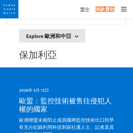
Skip
Skip
關閉
Would you like to read this page in English?
✕
繁中
捐款贊助
to
to
Open
Yes
No, don't ask again
cookie
main
privacy
content
notice
Explore 歐洲和中亞
保加利亞
2026年 5月 12日
歐盟：監控技術被售往侵犯人
權的國家
歐洲聯盟未能防止成員國將監控技術出口到早
有充分紀錄利用科技刺探社運人士、記者及其