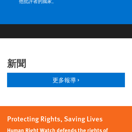
他批評者的國家。
新聞
更多報導
Protecting Rights, Saving Lives
Human Right Watch defends the rights of