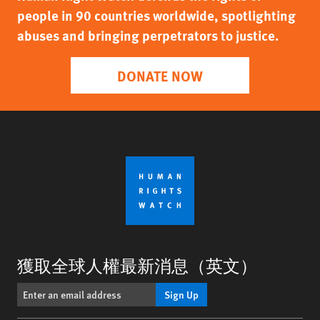
people in 90 countries worldwide, spotlighting
abuses and bringing perpetrators to justice.
DONATE NOW
獲取全球人權最新消息（英文）
Sign Up