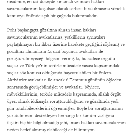
nezdinde, en üst düzeyde kınamalı ve insan hakları
savunucularının koşulsuz olarak serbest bırakılmasına yönelik
kamuoyu önünde açık bir çağrıda bulunmalıdır.
Polis başlangıçta gözaltına alınan insan hakları
savunucularının avukatlarına, yetkililerin ayrıntıları
paylaşılmayan bir ihbar üzerine harekete geçtiğini söylemiş ve
gözaltına alınanların 24 saat boyunca avukatları ile
görüştürülmeyeceği bilgisini vermiş ki, bu sadece örgütlü
suçlar ve Türkiye’nin terörle mücadele yasası kapsamındaki
suçlar söz konusu olduğunda başvurulabilen bir önlem.
Aktivistler avukatları ile ancak 6 Temmuz gününün öğleden
sonrasında görüşebilmişler ve avukatlar, böylece,
müvekkillerinin, terörle mücadele kapsamında, silahlı örgüt
üyesi olmak iddiasıyla soruşturulduğunu ve gözaltında yedi
gün tutulabileceklerini öğrenmişler. Böyle bir soruşturmanın
yürütülmesini destekleyen herhangi bir kanıtın varlığına
ilişkin hiç bir bilgi olmadığı gibi, insan hakları savunucularının
neden hedef alınmış olabileceği de bilinmiyor.