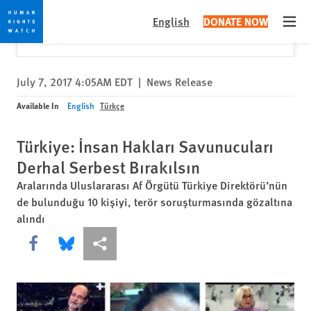
Skip
Skip
Close
Would you like to read this page in English?
✕
English
DONATE NOW
to
to
Open
Yes
No, don't ask again
cookie
main
privacy
content
notice
July 7, 2017 4:05AM EDT
|
News Release
Available In
English
Türkçe
Türkiye: İnsan Hakları Savunucuları
Derhal Serbest Bırakılsın
Aralarında Uluslararası Af Örgütü Türkiye Direktörü’nün
de bulunduğu 10 kişiyi, terör soruşturmasında gözaltına
alındı
Share this via Facebook
Share this via Bluesky
More sharing options