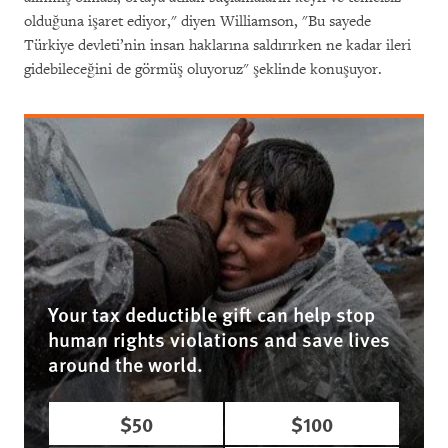
olduğuna işaret ediyor," diyen Williamson, "Bu sayede
Türkiye devleti’nin insan haklarına saldırırken ne kadar ileri
gidebileceğini de görmüş oluyoruz" şeklinde konuşuyor.
Your tax deductible gift can help stop
human rights violations and save lives
around the world.
$50
$100