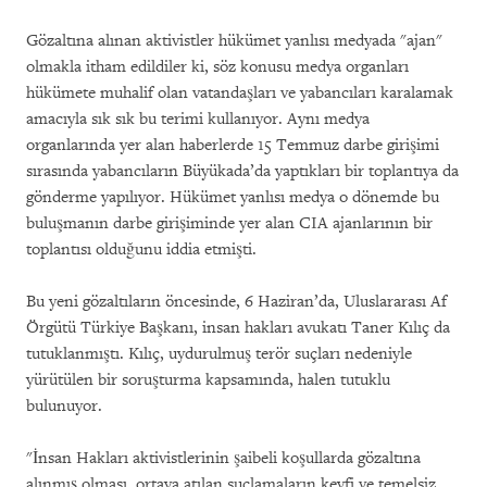
Gözaltına alınan aktivistler hükümet yanlısı medyada "ajan"
olmakla itham edildiler ki, söz konusu medya organları
hükümete muhalif olan vatandaşları ve yabancıları karalamak
amacıyla sık sık bu terimi kullanıyor. Aynı medya
organlarında yer alan haberlerde 15 Temmuz darbe girişimi
sırasında yabancıların Büyükada’da yaptıkları bir toplantıya da
gönderme yapılıyor. Hükümet yanlısı medya o dönemde bu
buluşmanın darbe girişiminde yer alan CIA ajanlarının bir
toplantısı olduğunu iddia etmişti.
Bu yeni gözaltıların öncesinde, 6 Haziran’da, Uluslararası Af
Örgütü Türkiye Başkanı, insan hakları avukatı Taner Kılıç da
tutuklanmıştı. Kılıç, uydurulmuş terör suçları nedeniyle
yürütülen bir soruşturma kapsamında, halen tutuklu
bulunuyor.
"İnsan Hakları aktivistlerinin şaibeli koşullarda gözaltına
alınmış olması, ortaya atılan suçlamaların keyfi ve temelsiz