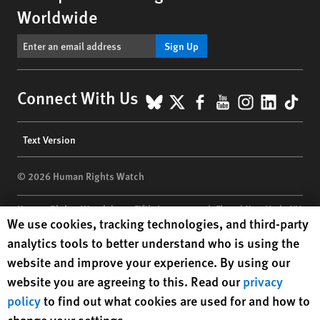
Worldwide
Sign Up
BlueSky
X
Facebook
YouTube
Instagr
Linke
Tik
Connect With Us
Footer
Text Version
menu
© 2026 Human Rights Watch
Human Rights Watch
| 350 Fifth Avenue, 34th Floor | New York,
NY
Human Rights Watch cookie preferences
We use cookies, tracking technologies, and third-party
10118-3299
USA
|
t
1.212.290.4700
analytics tools to better understand who is using the
Human Rights Watch
is a 501(C)(3) nonprofit registered in the US
website and improve your experience. By using our
under EIN: 13-2875808
website you are agreeing to this. Read our
privacy
policy
to find out what cookies are used for and how to
change your settings.