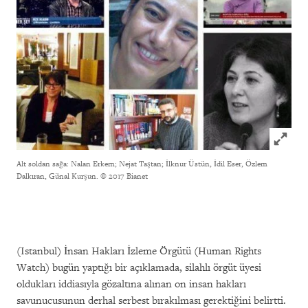
Click to
Alt soldan sağa: Nalan Erkem; Nejat Taştan; İlknur Üstün, İdil Eser, Özlem
Dalkıran, Günal Kurşun.
© 2017 Bianet
(Istanbul) İnsan Hakları İzleme Örgütü (Human Rights
Watch) bugün yaptığı bir açıklamada, silahlı örgüt üyesi
oldukları iddiasıyla gözaltına alınan on insan hakları
savunucusunun derhal serbest bırakılması gerektiğini belirtti.