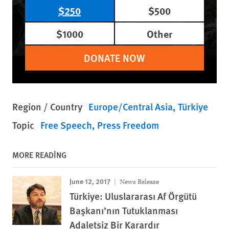
$250
$500
$1000
Other
DONATE NOW
Region / Country
Europe/Central Asia
Türkiye
Topic
Free Speech
Press Freedom
MORE READING
June 12, 2017
News Release
Türkiye: Uluslararası Af Örgütü
Başkanı’nın Tutuklanması
Adaletsiz Bir Karardır