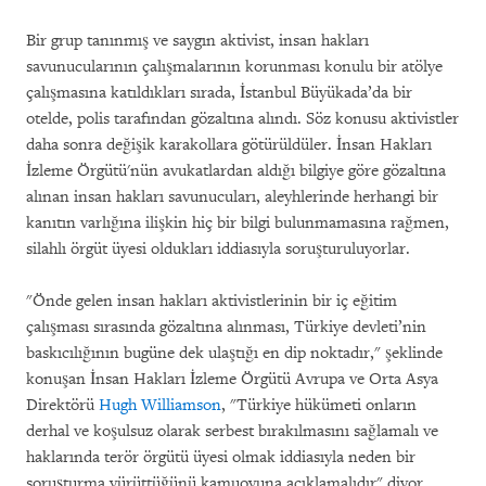
Bir grup tanınmış ve saygın aktivist, insan hakları
savunucularının çalışmalarının korunması konulu bir atölye
çalışmasına katıldıkları sırada, İstanbul Büyükada’da bir
otelde, polis tarafından gözaltına alındı. Söz konusu aktivistler
daha sonra değişik karakollara götürüldüler. İnsan Hakları
İzleme Örgütü'nün avukatlardan aldığı bilgiye göre gözaltına
alınan insan hakları savunucuları, aleyhlerinde herhangi bir
kanıtın varlığına ilişkin hiç bir bilgi bulunmamasına rağmen,
silahlı örgüt üyesi oldukları iddiasıyla soruşturuluyorlar.
"Önde gelen insan hakları aktivistlerinin bir iç eğitim
çalışması sırasında gözaltına alınması, Türkiye devleti’nin
baskıcılığının bugüne dek ulaştığı en dip noktadır," şeklinde
konuşan İnsan Hakları İzleme Örgütü Avrupa ve Orta Asya
Direktörü
Hugh Williamson
, "Türkiye hükümeti onların
derhal ve koşulsuz olarak serbest bırakılmasını sağlamalı ve
haklarında terör örgütü üyesi olmak iddiasıyla neden bir
soruşturma yürüttüğünü kamuoyuna açıklamalıdır" diyor.