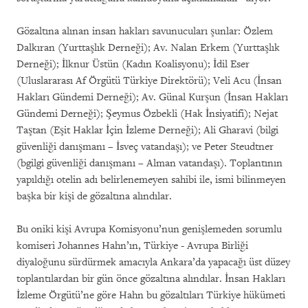
Gözaltına alınan insan hakları savunucuları şunlar: Özlem
Dalkıran (Yurttaşlık Derneği); Av. Nalan Erkem (Yurttaşlık
Derneği); İlknur Üstün (Kadın Koalisyonu); İdil Eser
(Uluslararası Af Örgütü Türkiye Direktörü); Veli Acu (İnsan
Hakları Gündemi Derneği); Av. Günal Kurşun (İnsan Hakları
Gündemi Derneği); Şeymus Özbekli (Hak İnsiyatifi); Nejat
Taştan (Eşit Haklar İçin İzleme Derneği); Ali Gharavi (bilgi
güvenliği danışmanı – İsveç vatandaşı); ve Peter Steudtner
(bgilgi güvenliği danışmanı – Alman vatandaşı). Toplantının
yapıldığı otelin adı belirlenemeyen sahibi ile, ismi bilinmeyen
başka bir kişi de gözaltına alındılar.
Bu oniki kişi Avrupa Komisyonu’nun genişlemeden sorumlu
komiseri Johannes Hahn’ın, Türkiye - Avrupa Birliği
diyaloğunu sürdürmek amacıyla Ankara’da yapacağı üst düzey
toplantılardan bir gün önce gözaltına alındılar. İnsan Hakları
İzleme Örgütü’ne göre Hahn bu gözaltıları Türkiye hükümeti