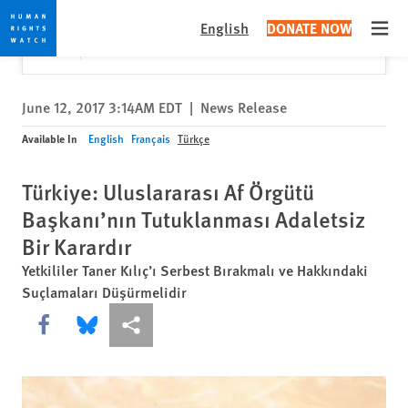
Skip
Skip
Close
Would you like to read this page in English?
✕
English
DONATE NOW
to
to
Open
Yes
No, don't ask again
cookie
main
privacy
content
notice
June 12, 2017 3:14AM EDT
|
News Release
Available In
English
Français
Türkçe
Türkiye: Uluslararası Af Örgütü
Başkanı’nın Tutuklanması Adaletsiz
Bir Karardır
Yetkililer Taner Kılıç’ı Serbest Bırakmalı ve Hakkındaki
Suçlamaları Düşürmelidir
Share this via Facebook
Share this via Bluesky
More sharing options