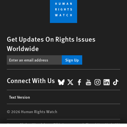
Get Updates On Rights Issues
Worldwide
Sign Up
BlueSky
X
Facebook
YouTube
Instagr
Linke
Tik
Connect With Us
Footer
Text Version
menu
© 2026 Human Rights Watch
Human Rights Watch
| 350 Fifth Avenue, 34th Floor | New York,
NY