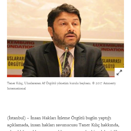
Click to
Taner Kılıç, Uluslararası Af Örgütü yönetim kurulu başkanı.
© 2017 Amnesty
International
(İstanbul) – İnsan Hakları İzleme Örgütü bugün yaptığı
açıklamada, insan hakları savunucusu Taner Kılıç hakkında,