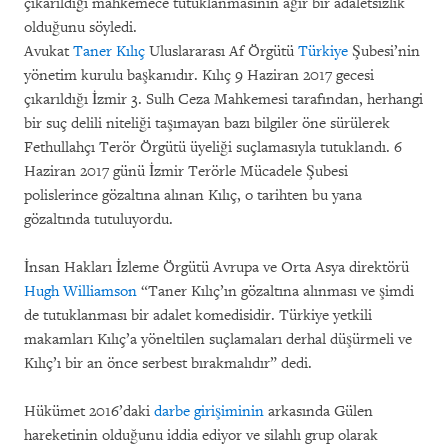
çıkarıldığı mahkemece tutuklanmasının ağır bir adaletsizlik
olduğunu söyledi.
Avukat
Taner Kılıç
Uluslararası Af Örgütü
Türkiye
Şubesi’nin
yönetim kurulu başkanıdır. Kılıç 9 Haziran 2017 gecesi
çıkarıldığı İzmir 3. Sulh Ceza Mahkemesi tarafından, herhangi
bir suç delili niteliği taşımayan bazı bilgiler öne sürülerek
Fethullahçı Terör Örgütü üyeliği suçlamasıyla tutuklandı. 6
Haziran 2017 günü İzmir Terörle Mücadele Şubesi
polislerince gözaltına alınan Kılıç, o tarihten bu yana
gözaltında tutuluyordu.
İnsan Hakları İzleme Örgütü Avrupa ve Orta Asya direktörü
Hugh Williamson
“Taner Kılıç’ın gözaltına alınması ve şimdi
de tutuklanması bir adalet komedisidir. Türkiye yetkili
makamları Kılıç’a yöneltilen suçlamaları derhal düşürmeli ve
Kılıç’ı bir an önce serbest bırakmalıdır” dedi.
Hükümet 2016’daki
darbe girişiminin
arkasında Gülen
hareketinin olduğunu iddia ediyor ve silahlı grup olarak