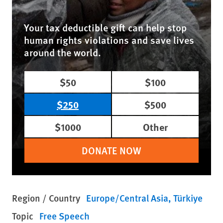
Your tax deductible gift can help stop
human rights violations and save lives
around the world.
$50
$100
$250
$500
$1000
Other
DONATE NOW
Region / Country
Europe/Central Asia
Türkiye
Topic
Free Speech