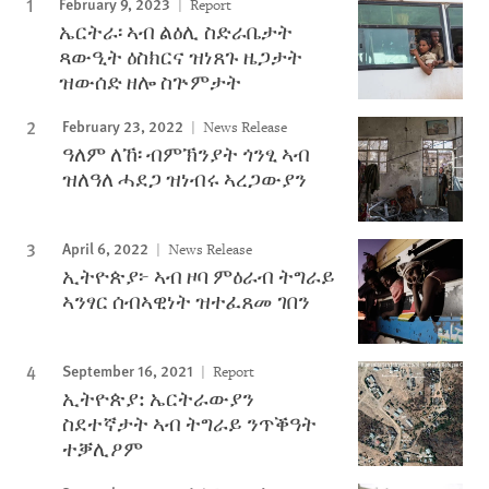
February 9, 2023
Report
ኤርትራ፡ ኣብ ልዕሊ ስድራቤታት
ጻውዒት ዕስክርና ዝነጸጉ ዜጋታት
ዝውሰድ ዘሎ ስጕምታት
February 23, 2022
News Release
ዓለም ለኸ፡ ብምኽንያት ጎንፂ ኣብ
ዝለዓለ ሓደጋ ዝነብሩ ኣረጋውያን
April 6, 2022
News Release
ኢትዮጵያ፦ ኣብ ዞባ ምዕራብ ትግራይ
ኣንፃር ሰብኣዊነት ዝተፈጸመ ገበን
September 16, 2021
Report
ኢትዮጵያ: ኤርትራውያን
ስደተኛታት ኣብ ትግራይ ንጥቕዓት
ተቓሊዖም