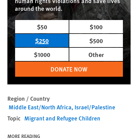
human rights violations and save lives
around the world.
$50
$100
$250
$500
$1000
Other
DONATE NOW
Region / Country
Middle East/North Africa
Israel/Palestine
Topic
Migrant and Refugee Children
MORE READING