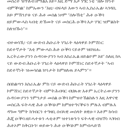
መሰረት ዝጥለብ ዘማልአ እዩ። እዚ ድማ እታ ሃገር ነቲ "ዘሎ ኵነት
ብምቕባል" ከምኡውን "እዚ፡ ብፍላይ እውን ኣብ ኢስራኤል፡ ኣገዳሲ
እዩ፡ ምኽንያቱ ናይ ሕቶ መሰል ነዞም "ሰሎኽቲ" ሕቶ ዑቕባ
ዘይምውሓስ ኣብቲ ድኽመት ናይ መስርሕ ዑቕባ እታ ሃገር ዝምልከት
ስለዝዀነ"።
ብተወሳኺ፡ ናይ ውድብ ሕቡራት ሃገራት ላዕላዋይ ኮምሽነር
ስደተኛታት "እቲ ምውሓስ ሕቶ ዑቕባ ናይቶም ዝበዝሑ
ኤርትራውያንን ሱዳናውያንን ኣብ እስራኤል ዘድልዮም እዩ" ስለዚ ከኣ
ናይ ውድብ ሕቡራት ሃገራት ላዕላዋይ ኮምሽነር ስደተኛታት "ኣብ
ስደተኛነት ዝመሳሰል ኵነታት ከምዘለዉ ይኣምን"።
ሰበስልጣን እስራኤል፡ ምስ ናይ ውድብ ሕቡራት ሃገራት ላዕላዋይ
ኮምሽነር ስደተኛታት ብምትሕብባር ብህጹጽ እቶም ኤርትራውያንን
ሱዳናውያንን ንምንታይ መሰል ዑቕባ ከምዝተኸልከሉን እዚ እዋናዊ
መስርሕ ፍትሓዊ ሕቶ ዑቕባኦም ከምዘተዓናቕፍን ምሉእ ብምሉእ
ዳግመ ግምት ክገብርን ተዓዛቢ ሰብኣዊ መሰላት ጸዊዑ። እቶም ክሳብ
ሕጂ ዑቕባ ዘይሓተቱን ሓቲቶም ዝተነጽጉን ፍትሓዊ ብዝኾነ ኣገባብ
ሕቶኦም ከቅርቡን፡ ወይውን ሕቶ ዑቕባኦም ከምብሓድሽ