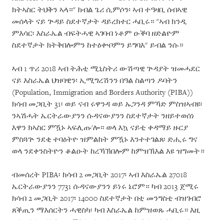
ክትኣስር ትህቅን ኣላ።" ክብል ጌሪ ሲምሶን፡ ኣብ ተዓዛቢ ሰብኣዊ
መሰላት ናይ ጕዳይ ስደተኛታት ዳይረክተር ሓቢሩ። "ኣብ ክንዲ
ምእሳር፡ እስራኤል ብፍትሓዊ ኣገባብ ነቶም ዑቕባ ዘድልዮም
ስደተኛታት ክትቅበሎምን ከተዕቍቦምን ይግባእ" ይብል ንሱ።
ኣብ 1 ጥሪ 2018 ኣብ ትሕቲ ሚኒስትሪ ውሽጣዊ ጕዳያት ዝመሓደር
ናይ እስራኤል ህዝባዊን፡ ኢሚግረሽንን በዓል ስልጣን ዶባትን
(Population, Immigration and Borders Authority (PIBA))
ክሳብ መጋቢት 31፡ ወይ ናብ ሩዋንዳ ወይ ኡጋንዳ ምኻድ ምስዝኣብዩ፡
ንኣሽሓት ኤርትራውያንን ሱዳናውያንን ስደተኛታት ንዘይተወሰነ
እዋን ክኣስር ምዃኑ ኣፍሊጡ'ሎ። ወላ እኳ ናይቲ ቀዳማይ ዙርያ
ምስጓጕ ንደቂ ተባዕትዮ ዝምልከት ምዃኑ እንተተገልጸ፡ ድሒሩ ግና
ወላ ንደቀንስትዮን ቆልዑት ከረኻኽበሎም ከምዝኽእል እዩ ዝግመት።
ብመሰረት PIBA፡ ክሳብ 2 መጋቢት 2017፡ ኣብ እስራኤል 27018
ኤርትራውያንን 7731 ሱዳናውያንን ይነሩ ኔሮም። ካብ 2013 ጀሚሩ
ክሳብ 2 መጋቢት 2017፡ 14000 ስደተኛታት በቲ መንግስቲ ብዝገብሮ
ጸቕጢን ማእሰርትን ሓዊስካ፡ ካብ እስራኤል ከምዝወጹ ሓቢሩ። እዚ