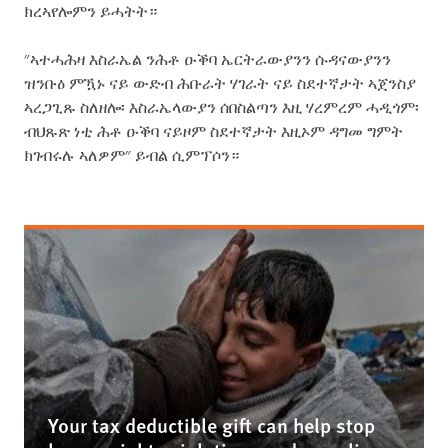
ክረኣየሎምን ይሓትት።
"ኣተሓሕዛ እስራኤል ንሕቶ ዑቕባ ኤርትራውያንን ሱዳናውያንን
ዝንቡዕ ምዃኑ ናይ ውድብ ሕቡራት ሃገራት ናይ ስደተኛታት ኣጀንስያ
ኣረጋጊጹ ስለዘሎ፡ እስራኤላውያን ሰበስልጣን እዚ ሃረምረም ሓዲጎም፡
ብህጹጽ ነቲ ሕቶ ዑቕባ ናይዞም ስደተኛታት እዚኦም ዳግመ ግምት
ክገብሩሉ ኣለዎም" ይብል ሲምፕሶን።
Your tax deductible gift can help stop