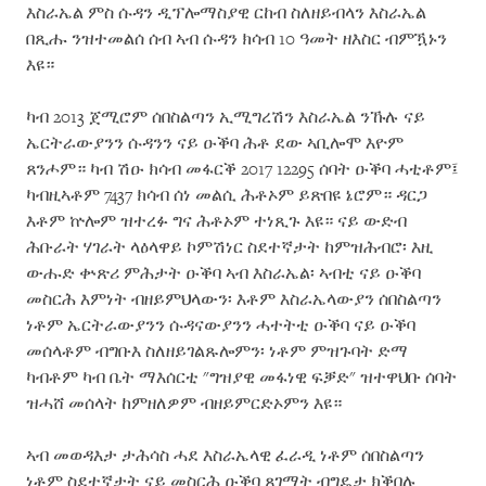
እስራኤል ምስ ሱዳን ዲፕሎማስያዊ ርከብ ስለዘይብላን እስራኤል
በጺሑ ንዝተመልሰ ሰብ ኣብ ሱዳን ክሳብ 10 ዓመት ዘእስር ብምዃኑን
እዩ።
ካብ 2013 ጀሚሮም ሰበስልጣን ኢሚግረሽን እስራኤል ንኹሉ ናይ
ኤርትራውያንን ሱዳንን ናይ ዑቕባ ሕቶ ደው ኣቢሎሞ እዮም
ጸንሖም። ካብ ሽዑ ክሳብ መፋርቕ 2017 12295 ሰባት ዑቕባ ሓቲቶም፤
ካብዚኣቶም 7437 ክሳብ ሰነ መልሲ ሕቶኦም ይጽበዩ ኔሮም። ዳርጋ
እቶም ኵሎም ዝተረፉ ግና ሕቶኦም ተነጺጉ እዩ። ናይ ውድብ
ሕቡራት ሃገራት ላዕላዋይ ኮምሽነር ስደተኛታት ከምዝሕብሮ፡ እዚ
ውሑድ ቍጽሪ ምሕታት ዑቕባ ኣብ እስራኤል፡ ኣብቲ ናይ ዑቕባ
መስርሕ እምነት ብዘይምህላውን፡ እቶም እስራኤላውያን ሰበስልጣን
ነቶም ኤርትራውያንን ሱዳናውያንን ሓተትቲ ዑቕባ ናይ ዑቕባ
መሰላቶም ብግቡእ ስለዘይገልጹሎምን፡ ነቶም ምዝጉባት ድማ
ካብቶም ካብ ቤት ማእሰርቲ "ግዝያዊ መፋነዊ ፍቓድ" ዝተዋህቡ ሰባት
ዝሓሸ መሰላት ከምዘለዎም ብዘይምርድኦምን እዩ።
ኣብ መወዳእታ ታሕሳስ ሓደ እስራኤላዊ ፈራዲ ነቶም ሰበስልጣን
ነቶም ስደተኛታት ናይ መስርሕ ዑቕባ ጸገማት ብግዴታ ክቕበሉ