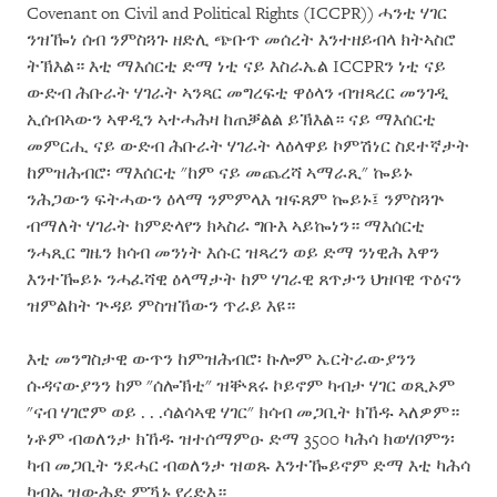
Covenant on Civil and Political Rights (ICCPR)) ሓንቲ ሃገር
ንዝዀነ ሰብ ንምስጓጉ ዘድሊ ጭቡጥ መሰረት እንተዘይብላ ክትኣስሮ
ትኽእል። እቲ ማእሰርቲ ድማ ነቲ ናይ እስራኤል ICCPRን ነቲ ናይ
ውድብ ሕቡራት ሃገራት ኣንጻር መግረፍቲ ዋዕላን ብዝጻረር መንገዲ
ኢሰብኣውን ኣዋዲን ኣተሓሕዛ ከጠቓልል ይኽእል። ናይ ማእሰርቲ
መምርሒ ናይ ውድብ ሕቡራት ሃገራት ላዕላዋይ ኮምሽነር ስደተኛታት
ከምዝሕብሮ፡ ማእሰርቲ "ከም ናይ መጨረሻ ኣማራጺ" ኰይኑ
ንሕጋውን ፍትሓውን ዕላማ ንምምላእ ዝፍጸም ኰይኑ፤ ንምስጓጕ
ብማለት ሃገራት ከምድላየን ክኣስራ ግቡእ ኣይኰነን። ማእሰርቲ
ንሓጺር ግዜን ክሳብ መንነት እሱር ዝጻረን ወይ ድማ ንነዊሕ እዋን
እንተዀይኑ ንሓፈሻዊ ዕላማታት ከም ሃገራዊ ጸጥታን ህዝባዊ ጥዕናን
ዝምልከት ጕዳይ ምስዝኸውን ጥራይ እዩ።
እቲ መንግስታዊ ውጥን ከምዝሕብሮ፡ ኩሎም ኤርትራውያንን
ሱዳናውያንን ከም "ሰሎኽቲ" ዝቝጸሩ ኮይኖም ካብታ ሃገር ወጺኦም
"ናብ ሃገሮም ወይ . . .ሳልሳኣዊ ሃገር" ክሳብ መጋቢት ክኸዱ ኣለዎም።
ነቶም ብወለንታ ክኸዱ ዝተሰማምዑ ድማ 3500 ካሕሳ ክወሃቦምን፡
ካብ መጋቢት ንደሓር ብወለንታ ዝወጹ እንተዀይኖም ድማ እቲ ካሕሳ
ካብኡ ዝውሕድ ምዃኑ የረድእ።