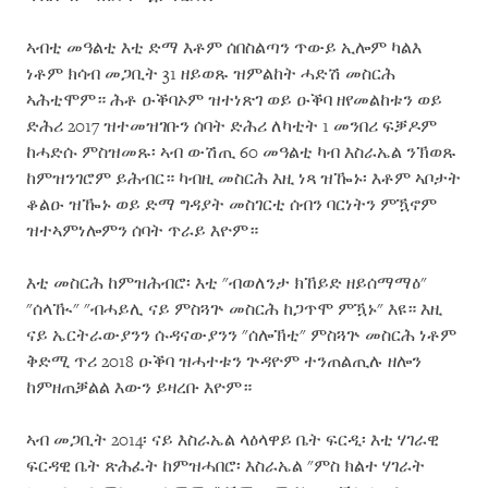
ኣብቲ መዓልቲ እቲ ድማ እቶም ሰበስልጣን ጥውይ ኢሎም ካልእ
ነቶም ክሳብ መጋቢት 31 ዘይወጹ ዝምልከት ሓድሽ መስርሕ
ኣሕቲሞም። ሕቶ ዑቕባኦም ዝተነጽገ ወይ ዑቕባ ዘየመልከቱን ወይ
ድሕሪ 2017 ዝተመዝገቡን ሰባት ድሕሪ ለካቲት 1 መንበሪ ፍቓዶም
ከሓድሱ ምስዝመጹ፡ ኣብ ውሽጢ 60 መዓልቲ ካብ እስራኤል ንኽወጹ
ከምዝንገሮም ይሕብር። ካብዚ መስርሕ እዚ ነጻ ዝዀኑ፡ እቶም ኣቦታት
ቆልዑ ዝዀኑ ወይ ድማ ግዳያት መስገርቲ ሰብን ባርነትን ምዃኖም
ዝተኣምነሎምን ሰባት ጥራይ እዮም።
እቲ መስርሕ ከምዝሕብሮ፡ እቲ "ብወለንታ ክኸይድ ዘይሰማማዕ"
"ሰላዂ" "ብሓይሊ ናይ ምስጓጕ መስርሕ ከጋጥሞ ምዃኑ" እዩ። እዚ
ናይ ኤርትራውያንን ሱዳናውያንን "ሰሎኽቲ" ምስጓጕ መስርሕ ነቶም
ቅድሚ ጥሪ 2018 ዑቕባ ዝሓተቱን ጕዳዮም ተንጠልጢሉ ዘሎን
ከምዘጠቓልል እውን ይዛረቡ እዮም።
ኣብ መጋቢት 2014፡ ናይ እስራኤል ላዕላዋይ ቤት ፍርዲ፡ እቲ ሃገራዊ
ፍርዳዊ ቤት ጽሕፈት ከምዝሓበሮ፡ እስራኤል "ምስ ክልተ ሃገራት