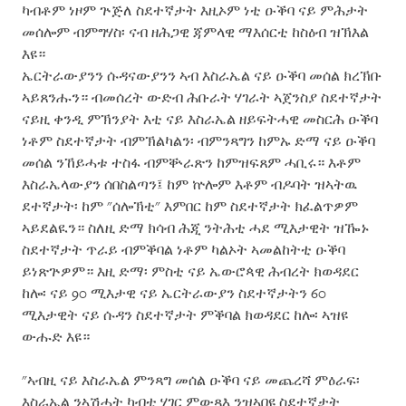
ካብቶም ነዞም ጕጅለ ስደተኛታት እዚኦም ነቲ ዑቕባ ናይ ምሕታት
መሰሎም ብምግሃስ፡ ናብ ዘሕጋዊ ጃምላዊ ማእሰርቲ ከስዕብ ዝኽእል
እዩ።
ኤርትራውያንን ሱዳናውያንን ኣብ እስራኤል ናይ ዑቕባ መሰል ክረኽቡ
ኣይጸንሑን። ብመሰረት ውድብ ሕቡራት ሃገራት ኣጀንስያ ስደተኛታት
ናይዚ ቀንዲ ምኽንያት እቲ ናይ እስራኤል ዘይፍትሓዊ መስርሕ ዑቕባ
ነቶም ስደተኛታት ብምኽልካልን፡ ብምንጻግን ከምኡ ድማ ናይ ዑቕባ
መሰል ንኸይሓቱ ተስፋ ብምቝራጽን ከምዝፍጸም ሓቢሩ። እቶም
እስራኤላውያን ሰበስልጣን፤ ከም ኵሎም እቶም ብዶባት ዝኣትዉ
ደተኛታት፡ ከም "ሰሎኽቲ" እምበር ከም ስደተኛታት ክፈልጥዎም
ኣይደልዪን። ስለዚ ድማ ክሳብ ሕጂ ንትሕቲ ሓደ ሚእታዊት ዝዀኑ
ስደተኛታት ጥራይ ብምቕባል ነቶም ካልኦት ኣመልከትቲ ዑቕባ
ይነጽጕዎም። እዚ ድማ፡ ምስቲ ናይ ኤውሮጳዊ ሕብረት ክወዳደር
ከሎ፡ ናይ 90 ሚእታዊ ናይ ኤርትራውያን ስደተኛታትን 60
ሚእታዊት ናይ ሱዳን ስደተኛታት ምቕባል ክወዳደር ከሎ፡ ኣዝዩ
ውሑድ እዩ።
"ኣብዚ ናይ እስራኤል ምንጻግ መሰል ዑቕባ ናይ መጨረሻ ምዕራፍ፡
እስራኤል ንኣሽሓት ካብቲ ሃገር ምውጻእ ንዝኣበዩ ስደተኛታት