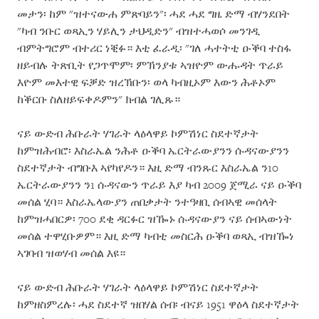
መታን፡ ከም "ዝተናውሐ ምጽባይን"፡ ሓደ ሓደ ግዜ ድማ ብሃንደበት
"ካብ ንቡር ወጻኢን ሃይሊን ታህዲድን" ብዝተሓወሶ መንገዲ
ብምትግሮም ብተሪር ነቒፉ። እቲ ፈራዲ፡ "ገለ ሓተትቲ ዑቕባ ተስፋ
ዘይብሉ ትጽቢት የጋጥሞም፡ ምኽንያቱ ኣዝዮም ውሑዳት ጥራይ
እዮም መእተዊ ፍቓድ ዝረኽቡን፡ ወላ ካብዚኦም እውን ሕቶኦም
ከቕርቡ ስለዘይፍቀዶምን" ክብል ገሊጹ።
ናይ ውድብ ሕቡራት ሃገራት ላዕላዋይ ኮምሽነር ስደተኛታት
ከምዝሕብሮ፡ እስራኤል ንሕቶ ዑቕባ ኤርትራውያንን ሱዳናውያንን
ስደተኛታት ብግቡእ ኣየካየዶን። እዚ ድማ ብንጹር እስራኤል ን10
ኤርትራውያንን ን1 ሱዳናውን ጥራይ እያ ካብ 2009 ጀሚራ ናይ ዑቕባ
መሰል ሂባ። እስራኤላውያን ጠበቃታት ንተዓዛቢ ሰብኣዊ መሰላት
ከምዝሓበርዎ፡ 700 ደቂ ዳርፉር ዝዀኑ ሱዳናውያን ናይ ሰብኣውነት
መሰል ተዋሂቡዎም። እዚ ድማ ካብቲ መስርሕ ዑቕባ ወጻኢ ብዝዀነ
ኣገባብ ዝወሃብ መሰል እዩ።
ናይ ውድብ ሕቡራት ሃገራት ላዕላዋይ ኮምሽነር ስደተኛታት
ከምዘስምረሉ፡ ሓደ ስደተኛ ዝበሃል ሰብ፡ ብናይ 1951 ዋዕላ ስደተኛታት