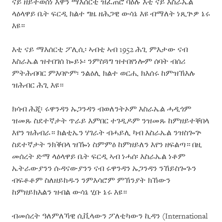
ናይ ዘይተወሰነ እዋን ማእሰርቲ ዝፈጠሮ ባዕሉ እቲ ናይ እስራኤል
ላዕላዋይ ቤት ፍርዲ ክልተ ግዜ ዘሕጋዊ ውሳኔ እዩ ብማለት ነጺጕዎ ኔሩ
እዩ።
እቲ ናይ ማእሰርቲ ፖሊሲ፡ ኣብቲ ኣብ 1952 ሕጊ ምእታው ናብ
እስራኤል ዝተበገሰ ኰይኑ፡ ንምስጓግ ዝተበየነሎም ሰባት ብሰሪ
ምትሕብባር ምእባዮም፡ ንልዕሊ ክልተ ወርሒ ክእሰሩ ከምዝኽእሉ
ዝሕብር ሕጊ እዩ።
ክሳብ ሕጂ፡ ሩዋንዳን ኡጋንዳን ብወለንትኦም እስራኤል ሓዲጎም
ዝመጹ ስደተኛታት ጥራይ እምበር ተገዲዶም ንዝመጹ ከምዘይተቐበላ
እየን ዝሕብራ። ክልቲኤን ሃገራት ብሓይሊ ካብ እስራኤል ንዝስጐጕ
ስደተኛታት ንክቕበላ ዝዀነ ስምምዕ ከምዘይለን እየን ዘፍልጣ። በዚ
መሰረት ድማ ላዕላዋይ ቤት ፍርዲ ኣብ ነሓሰ፡ እስራኤል ነቶም
ኤትራውያንን ሱዳናውያንን ናብ ሩዋንዳን ኡጋንዳን ንኸይስጐጉን
ብፍቶቶም ስለዘይከዱን ንምእሳሮም ምኽንያት ክኸውን
ከምዘይክእልን ዝብል ውሳኔ ሂቡ ኔሩ እዩ።
ብመሰረት ዓለምለኻዊ ሲቪላውን ፖለቲካውን ኪዳን (International