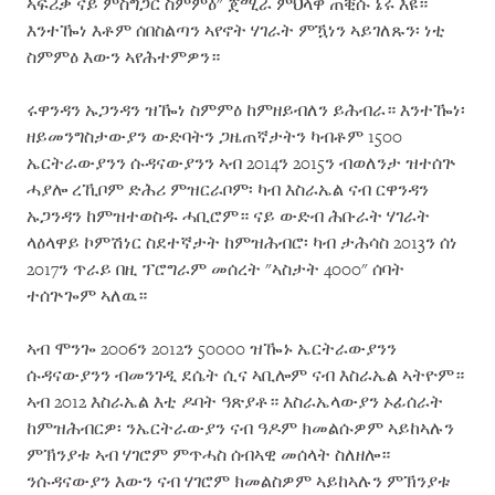
ኣፍሪቃ ናይ ምስግጋር ስምምዕ" ጀሚራ ምህላዋ ጠቒሱ ኔሩ እዩ።
እንተዀነ እቶም ሰበስልጣን ኣየኖት ሃገራት ምዃነን ኣይገለጹን፡ ነቲ
ስምምዕ እውን ኣየሕተምዎን።
ሩዋንዳን ኡጋንዳን ዝዀነ ስምምዕ ከምዘይብለን ይሕብራ። እንተዀነ፡
ዘይመንግስታውያን ውድባትን ጋዜጠኛታትን ካብቶም 1500
ኤርትራውያንን ሱዳናውያንን ኣብ 2014ን 2015ን ብወለንታ ዝተሰጕ
ሓያሎ ረኺቦም ድሕሪ ምዝርራቦም፡ ካብ እስራኤል ናብ ርዋንዳን
ኡጋንዳን ከምዝተወስዱ ሓቢሮም። ናይ ውድብ ሕቡራት ሃገራት
ላዕላዋይ ኮምሽነር ስደተኛታት ከምዝሕብሮ፡ ካብ ታሕሳስ 2013ን ሰነ
2017ን ጥራይ በዚ ፕሮግራም መሰረት "ኣስታት 4000" ሰባት
ተሰጕጐም ኣለዉ።
ኣብ ሞንጐ 2006ን 2012ን 50000 ዝዀኑ ኤርትራውያንን
ሱዳናውያንን ብመንገዲ ደሴት ሲና ኣቢሎም ናብ እስራኤል ኣትዮም።
ኣብ 2012 እስራኤል እቲ ዶባት ዓጽያቶ። እስራኤላውያን ኦፊሰራት
ከምዝሕብርዎ፡ ንኤርትራውያን ናብ ዓዶም ክመልሱዎም ኣይከኣሉን
ምኽንያቱ ኣብ ሃገሮም ምጥሓስ ሰብኣዊ መሰላት ስለዘሎ።
ንሱዳናውያን እውን ናብ ሃገሮም ክመልስዎም ኣይከኣሉን ምኽንያቱ