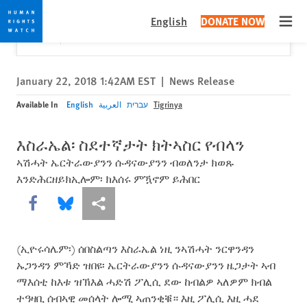
Skip
Skip
Close
Would you like to read this page in English?
✕
English
DONATE NOW
to
to
Open
Yes
No, don't ask again
cookie
main
privacy
content
notice
January 22, 2018 1:42AM EST
|
News Release
Available In
English
العربية
עברית
Tigrinya
እስራኤል፡ ስደተኛታት ክትኣስር የብላን
ኣሽሓት ኤርትራውያንን ሱዳናውያንን ብወለንታ ክወጹ
እንድሕርዘይክኢሎም፡ ክእሰሩ ምዃኖም ይሕበር
Share this via Facebook
Share this via Bluesky
More sharing options
(ኢዮሩሳሌም፡) ሰበስልጣን እስራኤል ነዚ ንኣሽሓት ንርዋንዳን
ኡጋንዳን ምኻድ ዝበዩ፡ ኤርትራውያንን ሱዳናውያንን ዜጋታት ኣብ
ማእሰቲ ከእቱ ዝኽእል ሓድሽ ፖሊሲ ደው ከብልዎ ኣለዎም ክብል
ተዓዛቢ ሰብኣዊ መሰላት ሎሚ ኣጠንቂቑ። እዚ ፖሊሲ እዚ ሓደ