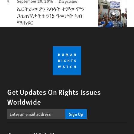
September 20, 2016
Dispatches
ኤርትራውያን ኣባላት ተቓውሞን
ጋዜጠኛታትን ን15 ዓመታት ኣብ
ማሕዩር
Get Updates On Rights Issues
Worldwide
Sign Up