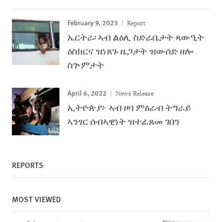
February 9, 2023
Report
ኤርትራ፡ ኣብ ልዕሊ ስድራቤታት ጻውዒት
ዕስክርና ዝነጸጉ ዜጋታት ዝውሰድ ዘሎ
ስጕምታት
April 6, 2022
News Release
ኢትዮጵያ፦ ኣብ ዞባ ምዕራብ ትግራይ
ኣንፃር ሰብኣዊነት ዝተፈጸመ ገበን
REPORTS
MOST VIEWED